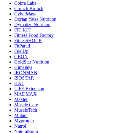
Cobra Labs
Crunch Brunch
CyberMass
Dorian Yates Nutrition
Dymatize Nutrition
FIT KIT
Fitness Food Factory
FitnesSHOCK
FitParad
FuelUp
GEON
GoldStar Nutrition
Himalaya
IRONMAN
ISOSTAR
KAL
LIFE Extension
MADMAX
Maxler
Muscle Care
MuscleTech
Mutant
Myprotein
Natrol
NaturalSupp