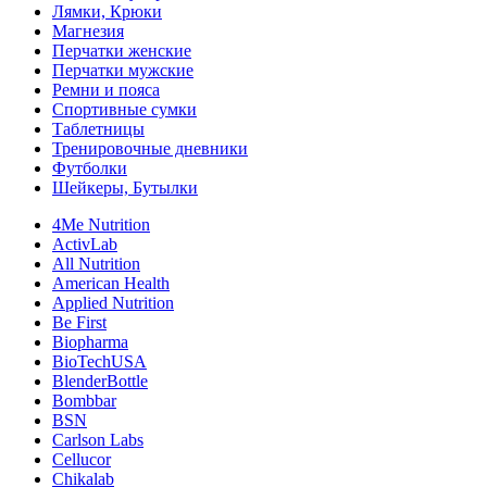
Лямки, Крюки
Магнезия
Перчатки женские
Перчатки мужские
Ремни и пояса
Спортивные сумки
Таблетницы
Тренировочные дневники
Футболки
Шейкеры, Бутылки
4Me Nutrition
ActivLab
All Nutrition
American Health
Applied Nutrition
Be First
Biopharma
BioTechUSA
BlenderBottle
Bombbar
BSN
Carlson Labs
Cellucor
Chikalab