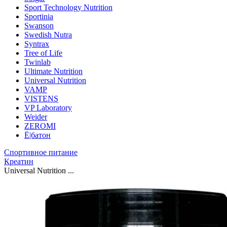
Sport Technology Nutrition
Sportinia
Swanson
Swedish Nutra
Syntrax
Tree of Life
Twinlab
Ultimate Nutrition
Universal Nutrition
VAMP
VISTENS
VP Laboratory
Weider
ZEROMI
Ё|батон
Спортивное питание
Креатин
Universal Nutrition ...