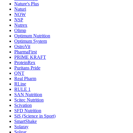
Nature's Plus
Naturi
NOW
NSP
Nutrex
Olimp
Optimum Nutrition
Optimum System
OstroVit
PharmaFirst
PRIME KRAFT
ProteinRex
Puritans Pride
QNT
Real Pharm
RLine
RULE 1
SAN Nutrition
Scitec Nutrition
Scivation
SFD Nutrition
SiS (Science in Sport)
SmartShake
Solaray
Solgar