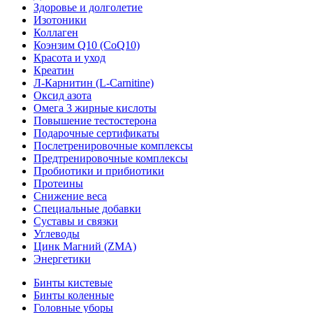
Здоровье и долголетие
Изотоники
Коллаген
Коэнзим Q10 (CoQ10)
Красота и уход
Креатин
Л-Карнитин (L-Сarnitine)
Оксид азота
Омега 3 жирные кислоты
Повышение тестостерона
Подарочные сертификаты
Послетренировочные комплексы
Предтренировочные комплексы
Пробиотики и прибиотики
Протеины
Снижение веса
Специальные добавки
Суставы и связки
Углеводы
Цинк Магний (ZMA)
Энергетики
Бинты кистевые
Бинты коленные
Головные уборы