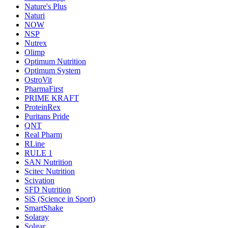
Nature's Plus
Naturi
NOW
NSP
Nutrex
Olimp
Optimum Nutrition
Optimum System
OstroVit
PharmaFirst
PRIME KRAFT
ProteinRex
Puritans Pride
QNT
Real Pharm
RLine
RULE 1
SAN Nutrition
Scitec Nutrition
Scivation
SFD Nutrition
SiS (Science in Sport)
SmartShake
Solaray
Solgar