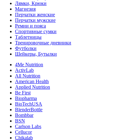
Лямки, Крюки
Магнезия
Перчатки женские
Перчатки мужские
Ремни и пояса
Спортивные сумки
Таблетницы
Тренировочные дневники
Футболки
Шейкеры, Бутылки
4Me Nutrition
ActivLab
All Nutrition
American Health
Applied Nutrition
Be First
Biopharma
BioTechUSA
BlenderBottle
Bombbar
BSN
Carlson Labs
Cellucor
Chikalab