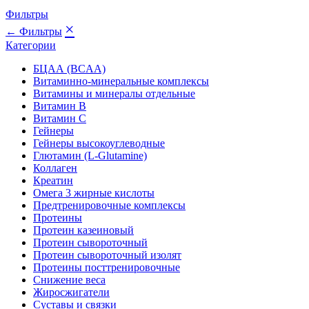
Фильтры
×
← Фильтры
Категории
БЦАА (BCAA)
Витаминно-минеральные комплексы
Витамины и минералы отдельные
Витамин B
Витамин C
Гейнеры
Гейнеры высокоуглеводные
Глютамин (L-Glutamine)
Коллаген
Креатин
Омега 3 жирные кислоты
Предтренировочные комплексы
Протеины
Протеин казеиновый
Протеин сывороточный
Протеин сывороточный изолят
Протеины посттренировочные
Снижение веса
Жиросжигатели
Суставы и связки