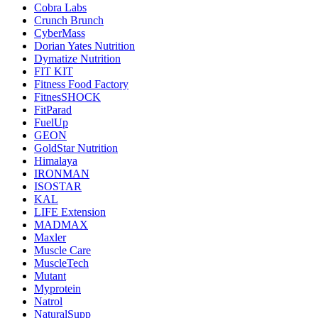
Cobra Labs
Crunch Brunch
CyberMass
Dorian Yates Nutrition
Dymatize Nutrition
FIT KIT
Fitness Food Factory
FitnesSHOCK
FitParad
FuelUp
GEON
GoldStar Nutrition
Himalaya
IRONMAN
ISOSTAR
KAL
LIFE Extension
MADMAX
Maxler
Muscle Care
MuscleTech
Mutant
Myprotein
Natrol
NaturalSupp