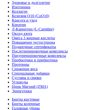
Здоровье и долголетие
Изотоники
Коллаген
Коэнзим Q10 (CoQ10)
Красота и уход
Креатин
Л-Карнитин (L-Сarnitine)
Оксид азота
Омега 3 жирные кислоты
Повышение тестостерона
Подарочные сертификаты
Послетренировочные комплексы
Предтренировочные комплексы
Пробиотики и прибиотики
Протеины
Снижение веса
Специальные добавки
Суставы и связки
Углеводы
Цинк Магний (ZMA)
Энергетики
Бинты кистевые
Бинты коленные
Головные уборы