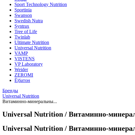
Sport Technology Nutrition
Sportinia
Swanson
Swedish Nutra
Syntrax
Tree of Life
Twinlab
Ultimate Nutrition
Universal Nutrition
VAMP
VISTENS
VP Laboratory
Weider
ZEROMI
Ё|батон
Бренды
Universal Nutrition
Витаминно-минеральны...
Universal Nutrition / Витаминно-мине
Universal Nutrition / Витаминно-мине