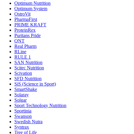
Optimum Nutrition
Optimum System
OstroVit
PharmaFirst
PRIME KRAFT
ProteinRex
Puritans Pride
QNT
Real Pharm
RLine
RULE 1
SAN Nutrition
Scitec Nutrition
Scivation
SFD Nutrition
SiS (Science in Sport)
SmartShake
Solaray
Solgar
Sport Technology Nutrition
Sportinia
Swanson
Swedish Nutra
Syntrax
Tree of Life