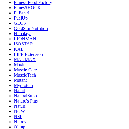
Fitness Food Factory
FitnesSHOCK
FitParad
FuelUp
GEON
GoldStar Nutrition
Himalaya
IRONMAN
ISOSTAR
KAL
LIFE Extension
MADMAX
Maxler
Muscle Care
MuscleTech
Mutant
Myprotein
Natrol
NaturalSupp
Nature's Plus
Naturi
NOW
NSP
Nutrex
Olimp