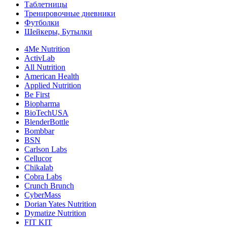
Таблетницы
Тренировочные дневники
Футболки
Шейкеры, Бутылки
4Me Nutrition
ActivLab
All Nutrition
American Health
Applied Nutrition
Be First
Biopharma
BioTechUSA
BlenderBottle
Bombbar
BSN
Carlson Labs
Cellucor
Chikalab
Cobra Labs
Crunch Brunch
CyberMass
Dorian Yates Nutrition
Dymatize Nutrition
FIT KIT