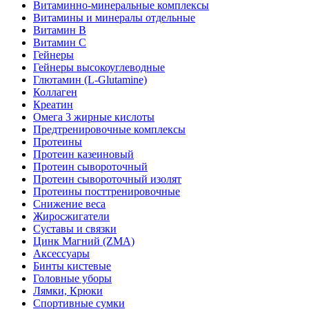
Витаминно-минеральные комплексы
Витамины и минералы отдельные
Витамин B
Витамин C
Гейнеры
Гейнеры высокоуглеводные
Глютамин (L-Glutamine)
Коллаген
Креатин
Омега 3 жирные кислоты
Предтренировочные комплексы
Протеины
Протеин казеиновый
Протеин сывороточный
Протеин сывороточный изолят
Протеины посттренировочные
Снижение веса
Жиросжигатели
Суставы и связки
Цинк Магний (ZMA)
Аксессуары
Бинты кистевые
Головные уборы
Лямки, Крюки
Спортивные сумки