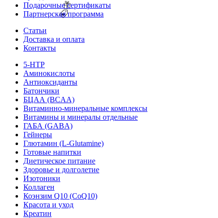
Подарочные сертификаты
Партнерская программа
Статьи
Доставка и оплата
Контакты
5-HTP
Аминокислоты
Антиоксиданты
Батончики
БЦАА (BCAA)
Витаминно-минеральные комплексы
Витамины и минералы отдельные
ГАБА (GABA)
Гейнеры
Глютамин (L-Glutamine)
Готовые напитки
Диетическое питание
Здоровье и долголетие
Изотоники
Коллаген
Коэнзим Q10 (CoQ10)
Красота и уход
Креатин