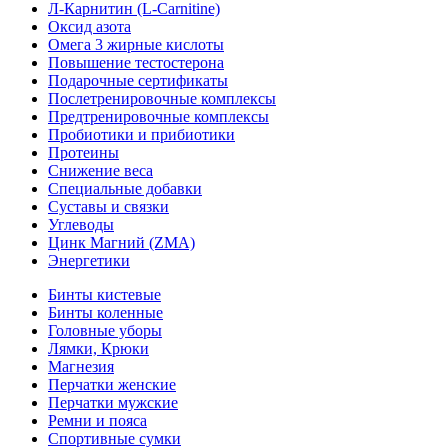
Л-Карнитин (L-Сarnitine)
Оксид азота
Омега 3 жирные кислоты
Повышение тестостерона
Подарочные сертификаты
Послетренировочные комплексы
Предтренировочные комплексы
Пробиотики и прибиотики
Протеины
Снижение веса
Специальные добавки
Суставы и связки
Углеводы
Цинк Магний (ZMA)
Энергетики
Бинты кистевые
Бинты коленные
Головные уборы
Лямки, Крюки
Магнезия
Перчатки женские
Перчатки мужские
Ремни и пояса
Спортивные сумки