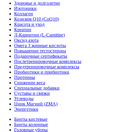
Здоровье и долголетие
Изотоники
Коллаген
Коэнзим Q10 (CoQ10)
Красота и уход
Креатин
Л-Карнитин (L-Сarnitine)
Оксид азота
Омега 3 жирные кислоты
Повышение тестостерона
Подарочные сертификаты
Послетренировочные комплексы
Предтренировочные комплексы
Пробиотики и прибиотики
Протеины
Снижение веса
Специальные добавки
Суставы и связки
Углеводы
Цинк Магний (ZMA)
Энергетики
Бинты кистевые
Бинты коленные
Головные уборы