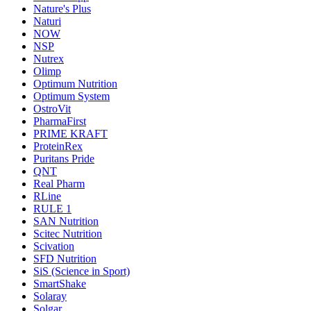
Nature's Plus
Naturi
NOW
NSP
Nutrex
Olimp
Optimum Nutrition
Optimum System
OstroVit
PharmaFirst
PRIME KRAFT
ProteinRex
Puritans Pride
QNT
Real Pharm
RLine
RULE 1
SAN Nutrition
Scitec Nutrition
Scivation
SFD Nutrition
SiS (Science in Sport)
SmartShake
Solaray
Solgar