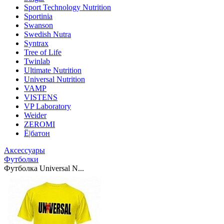
Sport Technology Nutrition
Sportinia
Swanson
Swedish Nutra
Syntrax
Tree of Life
Twinlab
Ultimate Nutrition
Universal Nutrition
VAMP
VISTENS
VP Laboratory
Weider
ZEROMI
Ё|батон
Аксессуары
Футболки
Футболка Universal N...