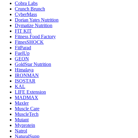
Cobra Labs
Crunch Brunch
CyberMass
Dorian Yates Nutrition
Dymatize Nutrition
FIT KIT
Fitness Food Factory
FitnesSHOCK
FitParad
FuelUp
GEON
GoldStar Nutrition
Himalaya
IRONMAN
ISOSTAR
KAL
LIFE Extension
MADMAX
Maxler
Muscle Care
MuscleTech
Mutant
Myprotein
Natrol
NaturalSupp