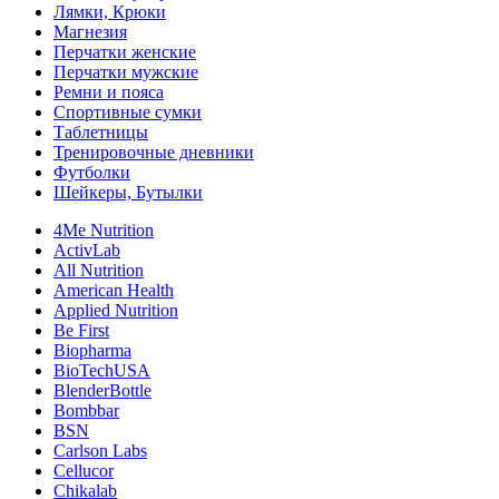
Лямки, Крюки
Магнезия
Перчатки женские
Перчатки мужские
Ремни и пояса
Спортивные сумки
Таблетницы
Тренировочные дневники
Футболки
Шейкеры, Бутылки
4Me Nutrition
ActivLab
All Nutrition
American Health
Applied Nutrition
Be First
Biopharma
BioTechUSA
BlenderBottle
Bombbar
BSN
Carlson Labs
Cellucor
Chikalab