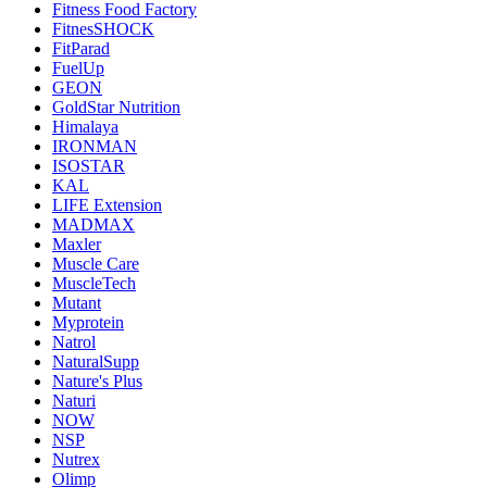
Fitness Food Factory
FitnesSHOCK
FitParad
FuelUp
GEON
GoldStar Nutrition
Himalaya
IRONMAN
ISOSTAR
KAL
LIFE Extension
MADMAX
Maxler
Muscle Care
MuscleTech
Mutant
Myprotein
Natrol
NaturalSupp
Nature's Plus
Naturi
NOW
NSP
Nutrex
Olimp