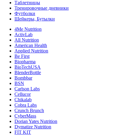
Таблетницы
Тренировочные дневники
Футболки
Шейкеры, Бутылки
4Me Nutrition
ActivLab
All Nutrition
American Health
Applied Nutrition
Be First
Biopharma
BioTechUSA
BlenderBottle
Bombbar
BSN
Carlson Labs
Cellucor
Chikalab
Cobra Labs
Crunch Brunch
CyberMass
Dorian Yates Nutrition
Dymatize Nutrition
FIT KIT