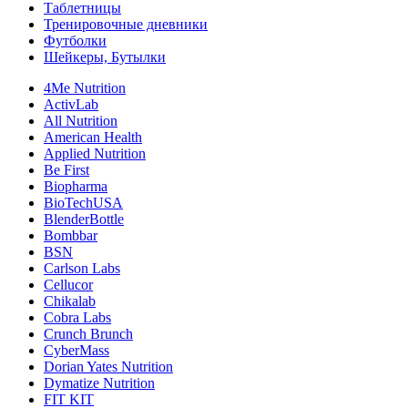
Таблетницы
Тренировочные дневники
Футболки
Шейкеры, Бутылки
4Me Nutrition
ActivLab
All Nutrition
American Health
Applied Nutrition
Be First
Biopharma
BioTechUSA
BlenderBottle
Bombbar
BSN
Carlson Labs
Cellucor
Chikalab
Cobra Labs
Crunch Brunch
CyberMass
Dorian Yates Nutrition
Dymatize Nutrition
FIT KIT