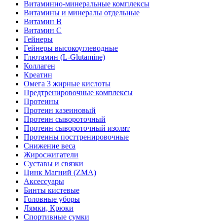
Витаминно-минеральные комплексы
Витамины и минералы отдельные
Витамин B
Витамин C
Гейнеры
Гейнеры высокоуглеводные
Глютамин (L-Glutamine)
Коллаген
Креатин
Омега 3 жирные кислоты
Предтренировочные комплексы
Протеины
Протеин казеиновый
Протеин сывороточный
Протеин сывороточный изолят
Протеины посттренировочные
Снижение веса
Жиросжигатели
Суставы и связки
Цинк Магний (ZMA)
Аксессуары
Бинты кистевые
Головные уборы
Лямки, Крюки
Спортивные сумки