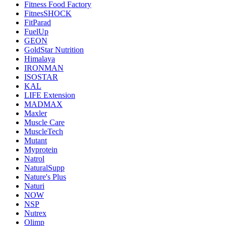
Fitness Food Factory
FitnesSHOCK
FitParad
FuelUp
GEON
GoldStar Nutrition
Himalaya
IRONMAN
ISOSTAR
KAL
LIFE Extension
MADMAX
Maxler
Muscle Care
MuscleTech
Mutant
Myprotein
Natrol
NaturalSupp
Nature's Plus
Naturi
NOW
NSP
Nutrex
Olimp