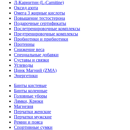
Л-Карнитин (L-Сarnitine)
Оксид азота
Омега 3 жирные кислоты
Повышение тестостерона
Подарочные сертификаты
Послетренировочные комплексы
Предтренировочные комплексы
Пробиотики и прибиотики
Протеины
Снижение веса
Специальные добавки
Суставы и связки
Углеводы
Цинк Магний (ZMA)
Энергетики
Бинты кистевые
Бинты коленные
Головные уборы
Лямки, Крюки
Магнезия
Перчатки женские
Перчатки мужские
Ремни и пояса
Спортивные сумки