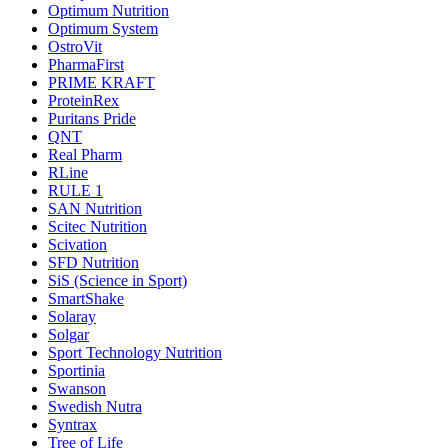
Optimum Nutrition
Optimum System
OstroVit
PharmaFirst
PRIME KRAFT
ProteinRex
Puritans Pride
QNT
Real Pharm
RLine
RULE 1
SAN Nutrition
Scitec Nutrition
Scivation
SFD Nutrition
SiS (Science in Sport)
SmartShake
Solaray
Solgar
Sport Technology Nutrition
Sportinia
Swanson
Swedish Nutra
Syntrax
Tree of Life