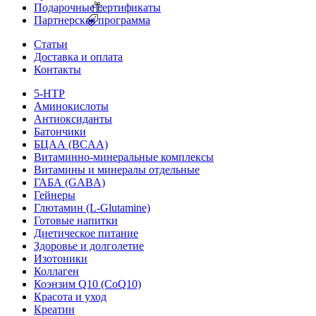
Подарочные сертификаты
Партнерская программа
Статьи
Доставка и оплата
Контакты
5-HTP
Аминокислоты
Антиоксиданты
Батончики
БЦАА (BCAA)
Витаминно-минеральные комплексы
Витамины и минералы отдельные
ГАБА (GABA)
Гейнеры
Глютамин (L-Glutamine)
Готовые напитки
Диетическое питание
Здоровье и долголетие
Изотоники
Коллаген
Коэнзим Q10 (CoQ10)
Красота и уход
Креатин