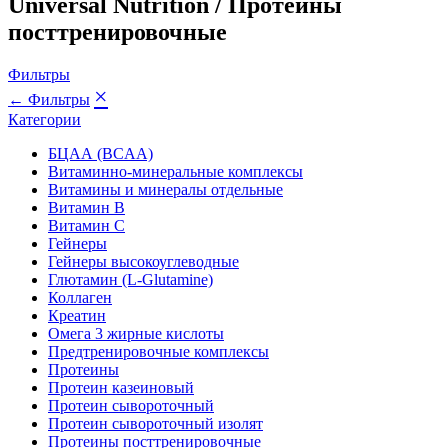
Universal Nutrition / Протеины
посттренировочные
Фильтры
×
← Фильтры
Категории
БЦАА (BCAA)
Витаминно-минеральные комплексы
Витамины и минералы отдельные
Витамин B
Витамин C
Гейнеры
Гейнеры высокоуглеводные
Глютамин (L-Glutamine)
Коллаген
Креатин
Омега 3 жирные кислоты
Предтренировочные комплексы
Протеины
Протеин казеиновый
Протеин сывороточный
Протеин сывороточный изолят
Протеины посттренировочные