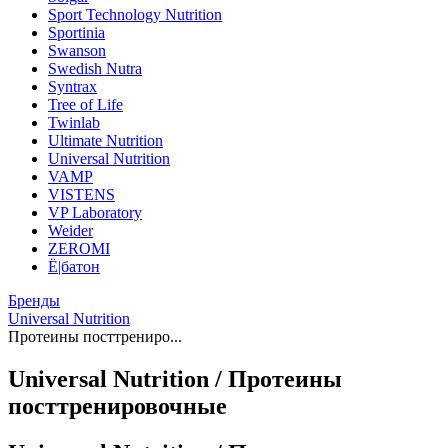
Sport Technology Nutrition
Sportinia
Swanson
Swedish Nutra
Syntrax
Tree of Life
Twinlab
Ultimate Nutrition
Universal Nutrition
VAMP
VISTENS
VP Laboratory
Weider
ZEROMI
Ё|батон
Бренды
Universal Nutrition
Протеины посттрениро...
Universal Nutrition / Протеины
посттренировочные