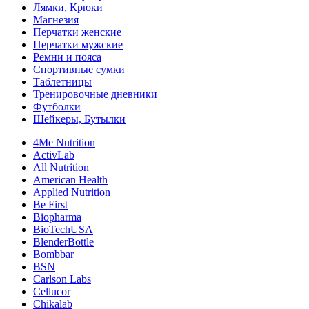
Лямки, Крюки
Магнезия
Перчатки женские
Перчатки мужские
Ремни и пояса
Спортивные сумки
Таблетницы
Тренировочные дневники
Футболки
Шейкеры, Бутылки
4Me Nutrition
ActivLab
All Nutrition
American Health
Applied Nutrition
Be First
Biopharma
BioTechUSA
BlenderBottle
Bombbar
BSN
Carlson Labs
Cellucor
Chikalab