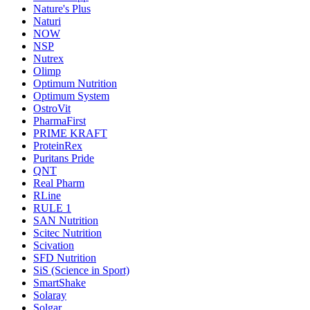
Nature's Plus
Naturi
NOW
NSP
Nutrex
Olimp
Optimum Nutrition
Optimum System
OstroVit
PharmaFirst
PRIME KRAFT
ProteinRex
Puritans Pride
QNT
Real Pharm
RLine
RULE 1
SAN Nutrition
Scitec Nutrition
Scivation
SFD Nutrition
SiS (Science in Sport)
SmartShake
Solaray
Solgar