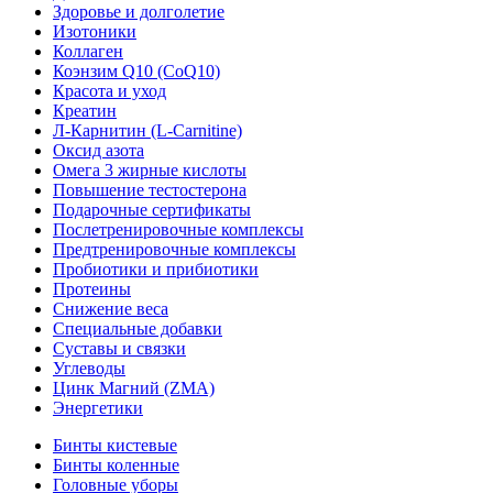
Здоровье и долголетие
Изотоники
Коллаген
Коэнзим Q10 (CoQ10)
Красота и уход
Креатин
Л-Карнитин (L-Сarnitine)
Оксид азота
Омега 3 жирные кислоты
Повышение тестостерона
Подарочные сертификаты
Послетренировочные комплексы
Предтренировочные комплексы
Пробиотики и прибиотики
Протеины
Снижение веса
Специальные добавки
Суставы и связки
Углеводы
Цинк Магний (ZMA)
Энергетики
Бинты кистевые
Бинты коленные
Головные уборы