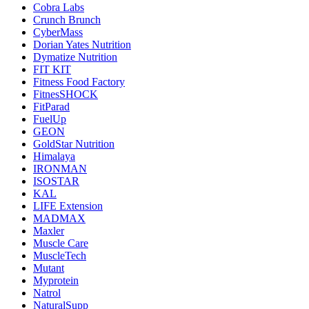
Cobra Labs
Crunch Brunch
CyberMass
Dorian Yates Nutrition
Dymatize Nutrition
FIT KIT
Fitness Food Factory
FitnesSHOCK
FitParad
FuelUp
GEON
GoldStar Nutrition
Himalaya
IRONMAN
ISOSTAR
KAL
LIFE Extension
MADMAX
Maxler
Muscle Care
MuscleTech
Mutant
Myprotein
Natrol
NaturalSupp