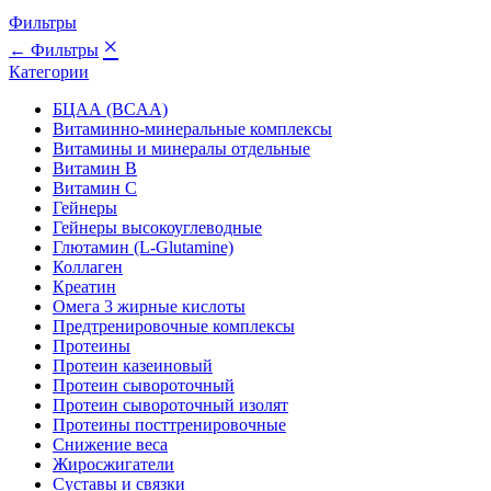
Фильтры
×
← Фильтры
Категории
БЦАА (BCAA)
Витаминно-минеральные комплексы
Витамины и минералы отдельные
Витамин B
Витамин C
Гейнеры
Гейнеры высокоуглеводные
Глютамин (L-Glutamine)
Коллаген
Креатин
Омега 3 жирные кислоты
Предтренировочные комплексы
Протеины
Протеин казеиновый
Протеин сывороточный
Протеин сывороточный изолят
Протеины посттренировочные
Снижение веса
Жиросжигатели
Суставы и связки