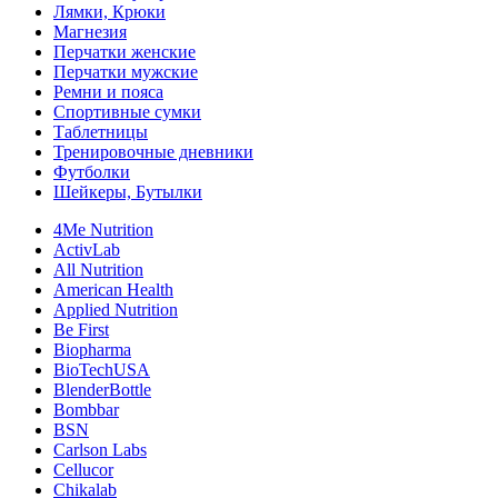
Лямки, Крюки
Магнезия
Перчатки женские
Перчатки мужские
Ремни и пояса
Спортивные сумки
Таблетницы
Тренировочные дневники
Футболки
Шейкеры, Бутылки
4Me Nutrition
ActivLab
All Nutrition
American Health
Applied Nutrition
Be First
Biopharma
BioTechUSA
BlenderBottle
Bombbar
BSN
Carlson Labs
Cellucor
Chikalab