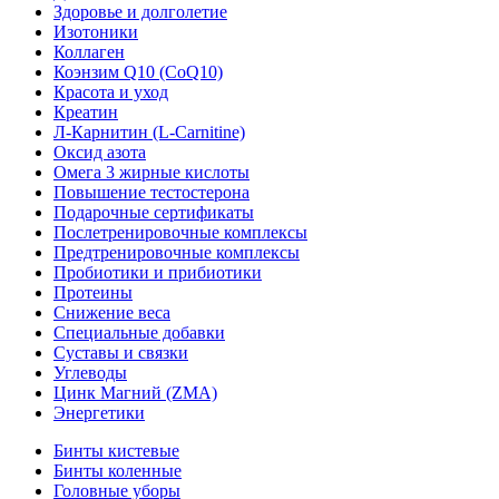
Здоровье и долголетие
Изотоники
Коллаген
Коэнзим Q10 (CoQ10)
Красота и уход
Креатин
Л-Карнитин (L-Сarnitine)
Оксид азота
Омега 3 жирные кислоты
Повышение тестостерона
Подарочные сертификаты
Послетренировочные комплексы
Предтренировочные комплексы
Пробиотики и прибиотики
Протеины
Снижение веса
Специальные добавки
Суставы и связки
Углеводы
Цинк Магний (ZMA)
Энергетики
Бинты кистевые
Бинты коленные
Головные уборы