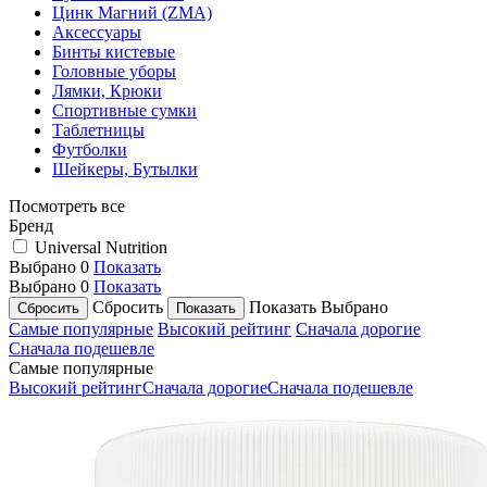
Цинк Магний (ZMA)
Аксессуары
Бинты кистевые
Головные уборы
Лямки, Крюки
Спортивные сумки
Таблетницы
Футболки
Шейкеры, Бутылки
Посмотреть все
Бренд
Universal Nutrition
Выбрано
0
Показать
Выбрано
0
Показать
Сбросить
Показать
Выбрано
Самые популярные
Высокий рейтинг
Сначала дорогие
Сначала подешевле
Самые популярные
Высокий рейтинг
Сначала дорогие
Сначала подешевле