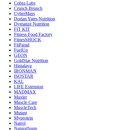
Cobra Labs
Crunch Brunch
CyberMass
Dorian Yates Nutrition
Dymatize Nutrition
FIT KIT
Fitness Food Factory
FitnesSHOCK
FitParad
FuelUp
GEON
GoldStar Nutrition
Himalaya
IRONMAN
ISOSTAR
KAL
LIFE Extension
MADMAX
Maxler
Muscle Care
MuscleTech
Mutant
Myprotein
Natrol
NaturalSupp