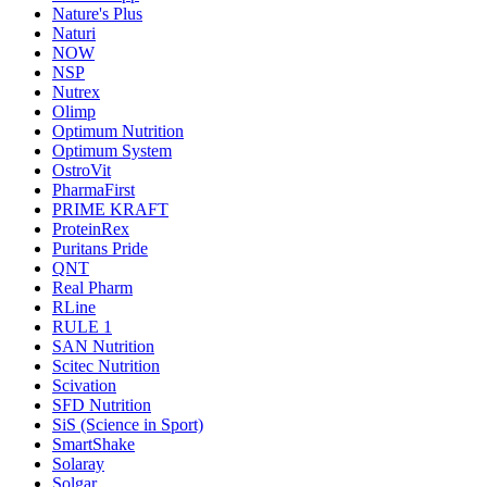
Nature's Plus
Naturi
NOW
NSP
Nutrex
Olimp
Optimum Nutrition
Optimum System
OstroVit
PharmaFirst
PRIME KRAFT
ProteinRex
Puritans Pride
QNT
Real Pharm
RLine
RULE 1
SAN Nutrition
Scitec Nutrition
Scivation
SFD Nutrition
SiS (Science in Sport)
SmartShake
Solaray
Solgar