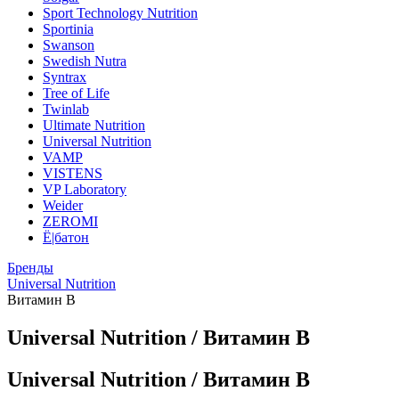
Sport Technology Nutrition
Sportinia
Swanson
Swedish Nutra
Syntrax
Tree of Life
Twinlab
Ultimate Nutrition
Universal Nutrition
VAMP
VISTENS
VP Laboratory
Weider
ZEROMI
Ё|батон
Бренды
Universal Nutrition
Витамин B
Universal Nutrition / Витамин B
Universal Nutrition / Витамин B