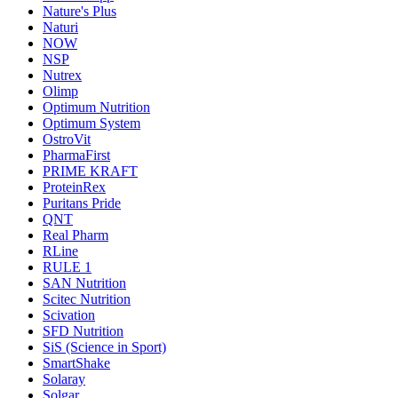
Nature's Plus
Naturi
NOW
NSP
Nutrex
Olimp
Optimum Nutrition
Optimum System
OstroVit
PharmaFirst
PRIME KRAFT
ProteinRex
Puritans Pride
QNT
Real Pharm
RLine
RULE 1
SAN Nutrition
Scitec Nutrition
Scivation
SFD Nutrition
SiS (Science in Sport)
SmartShake
Solaray
Solgar