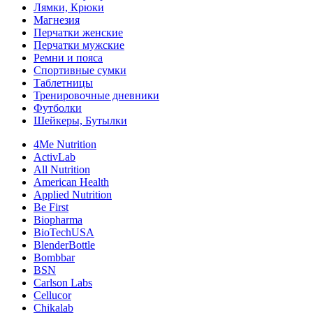
Лямки, Крюки
Магнезия
Перчатки женские
Перчатки мужские
Ремни и пояса
Спортивные сумки
Таблетницы
Тренировочные дневники
Футболки
Шейкеры, Бутылки
4Me Nutrition
ActivLab
All Nutrition
American Health
Applied Nutrition
Be First
Biopharma
BioTechUSA
BlenderBottle
Bombbar
BSN
Carlson Labs
Cellucor
Chikalab