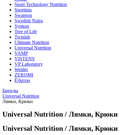
Sport Technology Nutrition
Sportinia
Swanson
Swedish Nutra
Syntrax
Tree of Life
Twinlab
Ultimate Nutrition
Universal Nutrition
VAMP
VISTENS
VP Laboratory
Weider
ZEROMI
Ё|батон
Бренды
Universal Nutrition
Лямки, Крюки
Universal Nutrition / Лямки, Крюки
Universal Nutrition / Лямки, Крюки