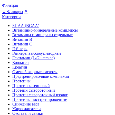
Фильтры
×
← Фильтры
Категории
БЦАА (BCAA)
Витаминно-минеральные комплексы
Витамины и минералы отдельные
Витамин B
Витамин C
Гейнеры
Гейнеры высокоуглеводные
Глютамин (L-Glutamine)
Коллаген
Креатин
Омега 3 жирные кислоты
Предтренировочные комплексы
Протеины
Протеин казеиновый
Протеин сывороточный
Протеин сывороточный изолят
Протеины посттренировочные
Снижение веса
Жиросжигатели
Суставы и связки