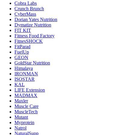
Cobra Labs
Crunch Brunch
CyberMass
Dorian Yates Nutrition
Dymatize Nutrition
FIT KIT
Fitness Food Factory
FitnesSHOCK
FitParad
FuelUp
GEON
GoldStar Nutrition
Himalaya
IRONMAN
ISOSTAR
KAL
LIFE Extension
MADMAX
Maxler
Muscle Care
MuscleTech
Mutant
Myprotein
Natrol
NaturalSupp