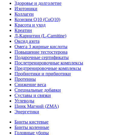
Здоровье и долголетие
Изотоники
Коллаген
Коэнзим Q10 (CoQ10)
Красота и уход
Креатин
Л-Карнитин (L-Сarnitine)
Оксид азота
Омега 3 жирные кислоты
Повышение тестостерона
Подарочные сертификаты
Послетренировочные комплексы
Предтренировочные комплексы
Пробиотики и прибиотики
Протеины
Снижение веса
Специальные добавки
Суставы и связки
Углеводы
Цинк Магний (ZMA)
Энергетики
Бинты кистевые
Бинты коленные
Головные уборы