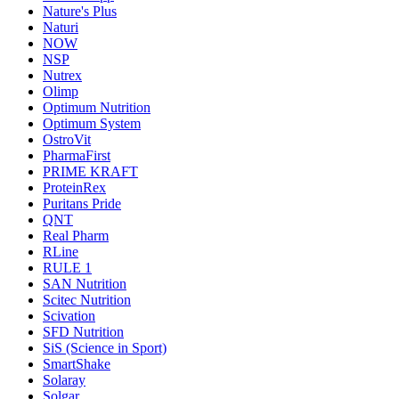
Nature's Plus
Naturi
NOW
NSP
Nutrex
Olimp
Optimum Nutrition
Optimum System
OstroVit
PharmaFirst
PRIME KRAFT
ProteinRex
Puritans Pride
QNT
Real Pharm
RLine
RULE 1
SAN Nutrition
Scitec Nutrition
Scivation
SFD Nutrition
SiS (Science in Sport)
SmartShake
Solaray
Solgar