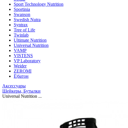
Sport Technology Nutrition
Sportinia
Swanson
Swedish Nutra
Syntrax
Tree of Life
Twinlab
Ultimate Nutrition
Universal Nutrition
VAMP
VISTENS
VP Laboratory
Weider
ZEROMI
Ё|батон
Аксессуары
Шейкеры, Бутылки
Universal Nutrition ...