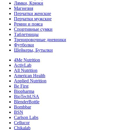
Лямки, Крюки
Магнезия
Перчатки женские
Перчатки мужские
Ремни и пояса
Спортивные сумки
Таблетницы
Тренировочные дневники
Футболки
Шейкеры, Бутылки
4Me Nutrition
ActivLab
All Nutrition
American Health
Applied Nutrition
Be First
Biopharma
BioTechUSA
BlenderBottle
Bombbar
BSN
Carlson Labs
Cellucor
Chikalab