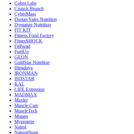
Cobra Labs
Crunch Brunch
CyberMass
Dorian Yates Nutrition
Dymatize Nutrition
FIT KIT
Fitness Food Factory
FitnesSHOCK
FitParad
FuelUp
GEON
GoldStar Nutrition
Himalaya
IRONMAN
ISOSTAR
KAL
LIFE Extension
MADMAX
Maxler
Muscle Care
MuscleTech
Mutant
Myprotein
Natrol
NaturalSupp