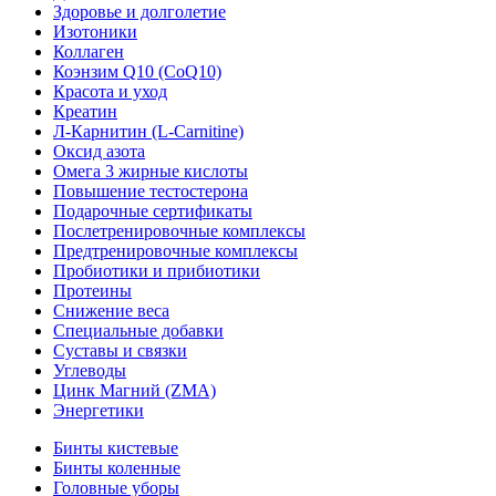
Здоровье и долголетие
Изотоники
Коллаген
Коэнзим Q10 (CoQ10)
Красота и уход
Креатин
Л-Карнитин (L-Сarnitine)
Оксид азота
Омега 3 жирные кислоты
Повышение тестостерона
Подарочные сертификаты
Послетренировочные комплексы
Предтренировочные комплексы
Пробиотики и прибиотики
Протеины
Снижение веса
Специальные добавки
Суставы и связки
Углеводы
Цинк Магний (ZMA)
Энергетики
Бинты кистевые
Бинты коленные
Головные уборы