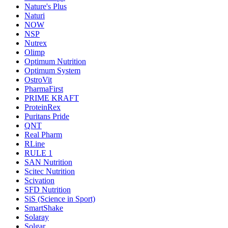
Nature's Plus
Naturi
NOW
NSP
Nutrex
Olimp
Optimum Nutrition
Optimum System
OstroVit
PharmaFirst
PRIME KRAFT
ProteinRex
Puritans Pride
QNT
Real Pharm
RLine
RULE 1
SAN Nutrition
Scitec Nutrition
Scivation
SFD Nutrition
SiS (Science in Sport)
SmartShake
Solaray
Solgar