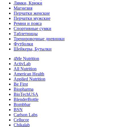
Лямки, Крюки
Магнезия
Перчатки женские
Перчатки мужские
Ремни и пояса
Спортивные сумки
Таблетницы
Тренировочные дневники
Футболки
Шейкеры, Бутылки
4Me Nutrition
ActivLab
All Nutrition
American Health
Applied Nutrition
Be First
Biopharma
BioTechUSA
BlenderBottle
Bombbar
BSN
Carlson Labs
Cellucor
Chikalab