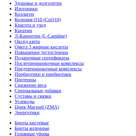
Здоровье и долголетие
Изотоники
Коллаген
Коэнзим Q10 (CoQ10)
Красота и уход
Креатин
Л-Карнитин (L-Сarnitine)
Оксид азота
Омега 3 жирные кислоты
Повышение тестостерона
Подарочные сертификаты
Послетренировочные комплексы
Предтренировочные комплексы
Пробиотики и прибиотики
Протеины
Снижение веса
Специальные добавки
Суставы и связки
Углеводы
Цинк Магний (ZMA)
Энергетики
Бинты кистевые
Бинты коленные
Головные уборы