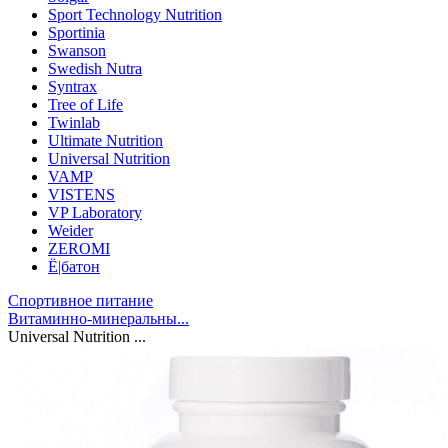
Sport Technology Nutrition
Sportinia
Swanson
Swedish Nutra
Syntrax
Tree of Life
Twinlab
Ultimate Nutrition
Universal Nutrition
VAMP
VISTENS
VP Laboratory
Weider
ZEROMI
Ё|батон
Спортивное питание
Витаминно-минеральны...
Universal Nutrition ...