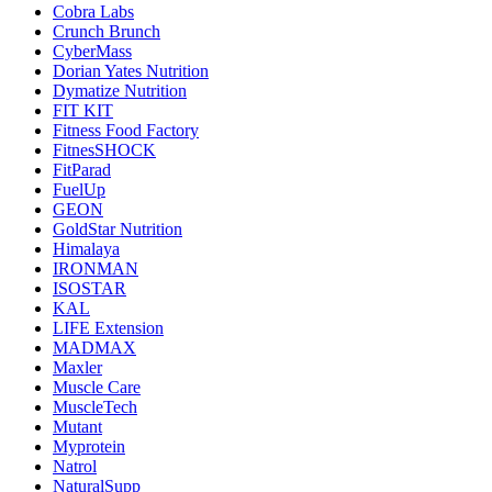
Cobra Labs
Crunch Brunch
CyberMass
Dorian Yates Nutrition
Dymatize Nutrition
FIT KIT
Fitness Food Factory
FitnesSHOCK
FitParad
FuelUp
GEON
GoldStar Nutrition
Himalaya
IRONMAN
ISOSTAR
KAL
LIFE Extension
MADMAX
Maxler
Muscle Care
MuscleTech
Mutant
Myprotein
Natrol
NaturalSupp