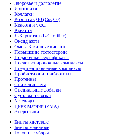
Здоровье и долголетие
Изотоники
Коллаген
Коэнзим Q10 (CoQ10)
Красота и уход
Креатин
Л-Карнитин (L-Сarnitine)
Оксид азота
Омега 3 жирные кислоты
Повышение тестостерона
Подарочные сертификаты
Послетренировочные комплексы
Предтренировочные комплексы
Пробиотики и прибиотики
Протеины
Снижение веса
Специальные добавки
Суставы и связки
Углеводы
Цинк Магний (ZMA)
Энергетики
Бинты кистевые
Бинты коленные
Головные уборы