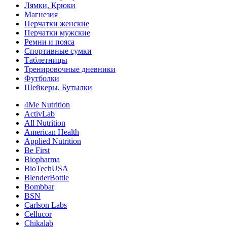
Лямки, Крюки
Магнезия
Перчатки женские
Перчатки мужские
Ремни и пояса
Спортивные сумки
Таблетницы
Тренировочные дневники
Футболки
Шейкеры, Бутылки
4Me Nutrition
ActivLab
All Nutrition
American Health
Applied Nutrition
Be First
Biopharma
BioTechUSA
BlenderBottle
Bombbar
BSN
Carlson Labs
Cellucor
Chikalab