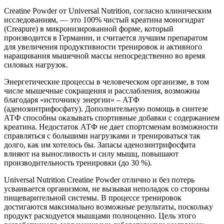
Creatine Powder от Universal Nutrition, согласно клиническим
исследованиям, — это 100% чистый креатина моногидрат
(Creapure) в микронизированной форме, который
производится в Германии, и считается лучшим препаратом
для увеличения продуктивности тренировок и активного
наращивания мышечной массы непосредственно во время
силовых нагрузок.
Энергетические процессы в человеческом организме, в том
числе мышечные сокращения и расслабления, возможны
благодаря «источнику энергии» – АТФ
(аденозинтрифосфату). Дополнительную помощь в синтезе
АТФ способны оказывать спортивные добавки с содержанием
креатина. Недостаток АТФ не дает спортсменам возможности
справляться с большими нагрузками и тренироваться так
долго, как им хотелось бы. Запасы аденозинтрифосфата
влияют на выносливость и силу мышц, повышают
производительность тренировки (до 30 %).
Universal Nutrition Creatine Powder отлично и без потерь
усваивается организмом, не вызывая неполадок со стороны
пищеварительной системы. В процессе тренировок
достигаются максимально возможные результаты, поскольку
продукт расходуется мышцами полноценно. Цель этого