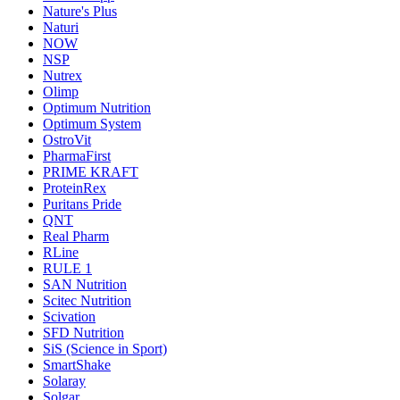
Nature's Plus
Naturi
NOW
NSP
Nutrex
Olimp
Optimum Nutrition
Optimum System
OstroVit
PharmaFirst
PRIME KRAFT
ProteinRex
Puritans Pride
QNT
Real Pharm
RLine
RULE 1
SAN Nutrition
Scitec Nutrition
Scivation
SFD Nutrition
SiS (Science in Sport)
SmartShake
Solaray
Solgar