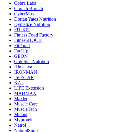
Cobra Labs
Crunch Brunch
CyberMass
Dorian Yates Nutrition
Dymatize Nutrition
FIT KIT
Fitness Food Factory
FitnesSHOCK
FitParad
FuelUp
GEON
GoldStar Nutrition
Himalaya
IRONMAN
ISOSTAR
KAL
LIFE Extension
MADMAX
Maxler
Muscle Care
MuscleTech
Mutant
Myprotein
Natrol
NaturalSupp