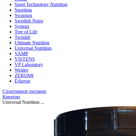
Sport Technology Nutrition
Sportinia
Swanson
Swedish Nutra
Syntrax
Tree of Life
Twinlab
Ultimate Nutrition
Universal Nutrition
VAMP
VISTENS
VP Laboratory
Weider
ZEROMI
Ё|батон
Спортивное питание
Креатин
Universal Nutrition ...