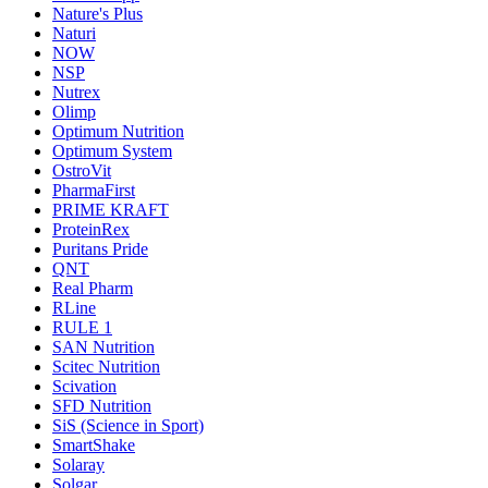
Nature's Plus
Naturi
NOW
NSP
Nutrex
Olimp
Optimum Nutrition
Optimum System
OstroVit
PharmaFirst
PRIME KRAFT
ProteinRex
Puritans Pride
QNT
Real Pharm
RLine
RULE 1
SAN Nutrition
Scitec Nutrition
Scivation
SFD Nutrition
SiS (Science in Sport)
SmartShake
Solaray
Solgar