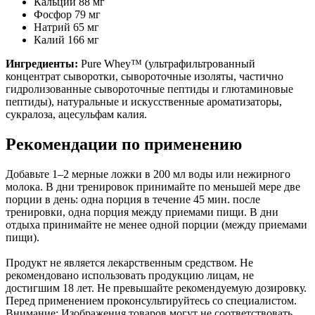
Кальций 88 мг
Фосфор 79 мг
Натрий 65 мг
Калий 166 мг
Ингредиенты:
Pure Whey™ (ультрафильтрованный
концентрат сыворотки, сывороточные изоляты, частично
гидролизованные сывороточные пептиды и глютаминовые
пептиды), натуральные и искусственные ароматизаторы,
сукралоза, ацесульфам калия.
Рекомендации по применению
Добавьте 1–2 мерные ложки в 200 мл воды или нежирного
молока. В дни тренировок принимайте по меньшей мере две
порции в день: одна порция в течение 45 мин. после
тренировки, одна порция между приемами пищи. В дни
отдыха принимайте не менее одной порции (между приемами
пищи).
Продукт не является лекарственным средством. Не
рекомендовано использовать продукцию лицам, не
достигшим 18 лет. Не превышайте рекомендуемую дозировку.
Перед применением проконсультируйтесь со специалистом.
Внимание: Изображения товаров могут не соответствовать