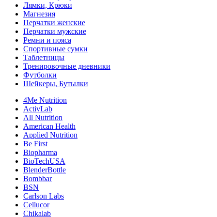
Лямки, Крюки
Магнезия
Перчатки женские
Перчатки мужские
Ремни и пояса
Спортивные сумки
Таблетницы
Тренировочные дневники
Футболки
Шейкеры, Бутылки
4Me Nutrition
ActivLab
All Nutrition
American Health
Applied Nutrition
Be First
Biopharma
BioTechUSA
BlenderBottle
Bombbar
BSN
Carlson Labs
Cellucor
Chikalab