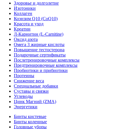
Здоровье и долголетие
Изотоники
Коллаген
Коэнзим Q10 (CoQ10)
Красота и уход
Креатин
Л-Карнитин (L-Сarnitine)
Оксид азота
Омега 3 жирные кислоты
Повышение тестостерона
Подарочные сертификаты
Послетренировочные комплексы
Предтренировочные комплексы
Пробиотики и прибиотики
Протеины
Снижение веса
Специальные добавки
Суставы и связки
Углеводы
Цинк Магний (ZMA)
Энергетики
Бинты кистевые
Бинты коленные
Головные уборы