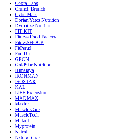
Cobra Labs
Crunch Brunch
CyberMass
Dorian Yates Nutrition
Dymatize Nutrition
FIT KIT
Fitness Food Factory
FitnesSHOCK
FitParad
FuelUp
GEON
GoldStar Nutrition
Himalaya
IRONMAN
ISOSTAR
KAL
LIFE Extension
MADMAX
Maxler
Muscle Care
MuscleTech
Mutant
Myprotein
Natrol
NaturalSupp