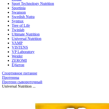
Sport Technology Nutrition
Sportinia
Swanson
Swedish Nutra
Syntrax
Tree of Life
Twinlab
Ultimate Nutrition
Universal Nutrition
VAMP
VISTENS
VP Laboratory
Weider
ZEROMI
Ё|батон
Спортивное питание
Протеины
Протеин сывороточный
Universal Nutrition ...