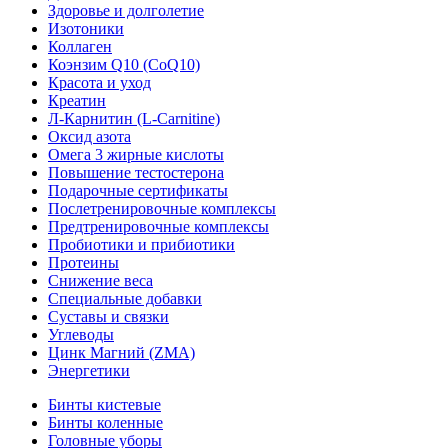
Здоровье и долголетие
Изотоники
Коллаген
Коэнзим Q10 (CoQ10)
Красота и уход
Креатин
Л-Карнитин (L-Сarnitine)
Оксид азота
Омега 3 жирные кислоты
Повышение тестостерона
Подарочные сертификаты
Послетренировочные комплексы
Предтренировочные комплексы
Пробиотики и прибиотики
Протеины
Снижение веса
Специальные добавки
Суставы и связки
Углеводы
Цинк Магний (ZMA)
Энергетики
Бинты кистевые
Бинты коленные
Головные уборы