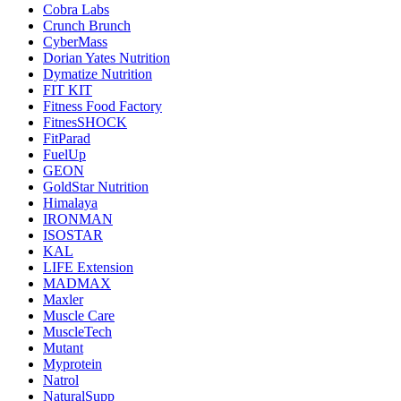
Cobra Labs
Crunch Brunch
CyberMass
Dorian Yates Nutrition
Dymatize Nutrition
FIT KIT
Fitness Food Factory
FitnesSHOCK
FitParad
FuelUp
GEON
GoldStar Nutrition
Himalaya
IRONMAN
ISOSTAR
KAL
LIFE Extension
MADMAX
Maxler
Muscle Care
MuscleTech
Mutant
Myprotein
Natrol
NaturalSupp