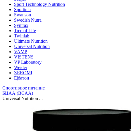
Sport Technology Nutrition
Sportinia
Swanson
Swedish Nutra
Syntrax
Tree of Life
Twinlab
Ultimate Nutrition
Universal Nutrition
VAMP
VISTENS
VP Laboratory
Weider
ZEROMI
Ё|батон
Спортивное питание
БЦАА (BCAA)
Universal Nutrition ...