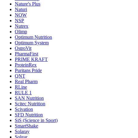
Nature's Plus
Naturi
NOW
NSP
Nutrex
Olimp
Optimum Nutrition
Optimum System
OstroVit
PharmaFirst
PRIME KRAFT
ProteinRex
Puritans Pride
QNT
Real Pharm
RLine
RULE 1
SAN Nutrition
Scitec Nutrition
Scivation
SFD Nutrition
SiS (Science in Sport)
SmartShake
Solaray
Solgar