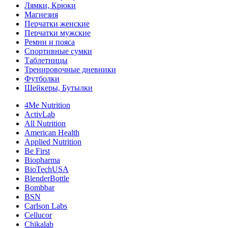
Лямки, Крюки
Магнезия
Перчатки женские
Перчатки мужские
Ремни и пояса
Спортивные сумки
Таблетницы
Тренировочные дневники
Футболки
Шейкеры, Бутылки
4Me Nutrition
ActivLab
All Nutrition
American Health
Applied Nutrition
Be First
Biopharma
BioTechUSA
BlenderBottle
Bombbar
BSN
Carlson Labs
Cellucor
Chikalab