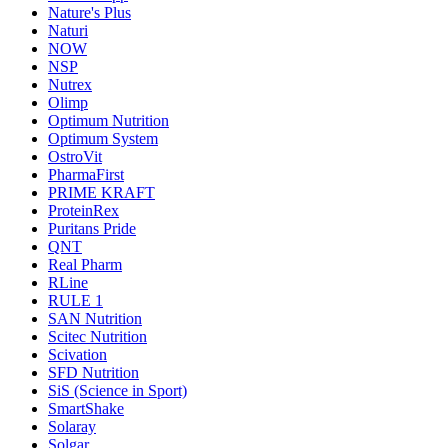
Nature's Plus
Naturi
NOW
NSP
Nutrex
Olimp
Optimum Nutrition
Optimum System
OstroVit
PharmaFirst
PRIME KRAFT
ProteinRex
Puritans Pride
QNT
Real Pharm
RLine
RULE 1
SAN Nutrition
Scitec Nutrition
Scivation
SFD Nutrition
SiS (Science in Sport)
SmartShake
Solaray
Solgar