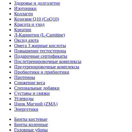
Здоровье и долголетие
Изотоники
Коллаген
Коэнзим Q10 (CoQ10)
Красота и уход
Креатин
Л-Карнитин (L-Сarnitine)
Оксид азота
Омега 3 жирные кислоты
Повышение тестостерона
Подарочные сертификаты
Послетренировочные комплексы
Предтренировочные комплексы
Пробиотики и прибиотики
Протеины
Снижение веса
Специальные добавки
Суставы и связки
Углеводы
Цинк Магний (ZMA)
Энергетики
Бинты кистевые
Бинты коленные
Головные уборы