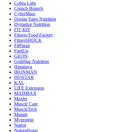
Cobra Labs
Crunch Brunch
CyberMass
Dorian Yates Nutrition
Dymatize Nutrition
FIT KIT
Fitness Food Factory
FitnesSHOCK
FitParad
FuelUp
GEON
GoldStar Nutrition
Himalaya
IRONMAN
ISOSTAR
KAL
LIFE Extension
MADMAX
Maxler
Muscle Care
MuscleTech
Mutant
Myprotein
Natrol
NaturalSupp