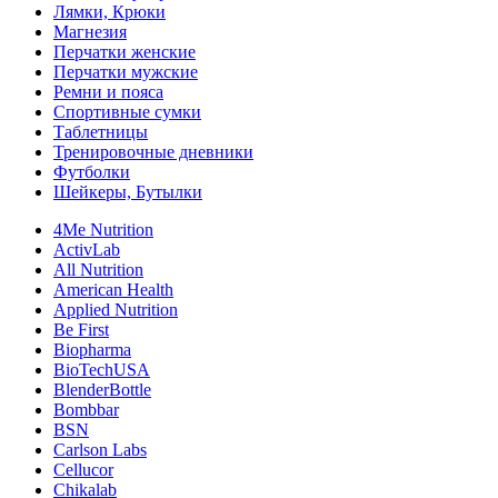
Лямки, Крюки
Магнезия
Перчатки женские
Перчатки мужские
Ремни и пояса
Спортивные сумки
Таблетницы
Тренировочные дневники
Футболки
Шейкеры, Бутылки
4Me Nutrition
ActivLab
All Nutrition
American Health
Applied Nutrition
Be First
Biopharma
BioTechUSA
BlenderBottle
Bombbar
BSN
Carlson Labs
Cellucor
Chikalab