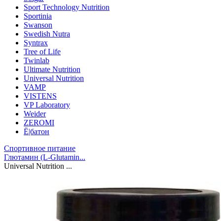
Sport Technology Nutrition
Sportinia
Swanson
Swedish Nutra
Syntrax
Tree of Life
Twinlab
Ultimate Nutrition
Universal Nutrition
VAMP
VISTENS
VP Laboratory
Weider
ZEROMI
Ё|батон
Спортивное питание
Глютамин (L-Glutamin...
Universal Nutrition ...