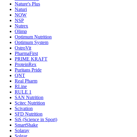
Nature's Plus
Naturi
NOW
NSP
Nutrex
Olimp
Optimum Nutrition
Optimum System
OstroVit
PharmaFirst
PRIME KRAFT
ProteinRex
Puritans Pride
QNT
Real Pharm
RLine
RULE 1
SAN Nutrition
Scitec Nutrition
Scivation
SFD Nutrition
SiS (Science in Sport)
SmartShake
Solaray
Solgar