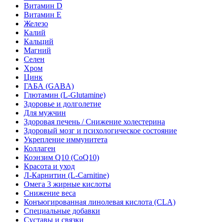
Витамин D
Витамин E
Железо
Калий
Кальций
Магний
Селен
Хром
Цинк
ГАБА (GABA)
Глютамин (L-Glutamine)
Здоровье и долголетие
Для мужчин
Здоровая печень / Cнижение холестерина
Здоровый мозг и психологическое состояние
Укрепление иммунитета
Коллаген
Коэнзим Q10 (CoQ10)
Красота и уход
Л-Карнитин (L-Сarnitine)
Омега 3 жирные кислоты
Снижение веса
Конъюгированная линолевая кислота (CLA)
Специальные добавки
Суставы и связки