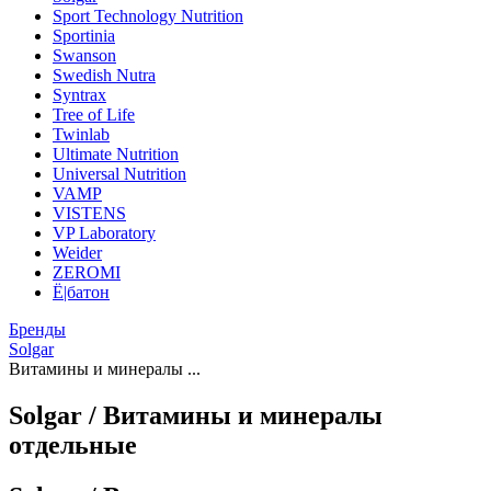
Sport Technology Nutrition
Sportinia
Swanson
Swedish Nutra
Syntrax
Tree of Life
Twinlab
Ultimate Nutrition
Universal Nutrition
VAMP
VISTENS
VP Laboratory
Weider
ZEROMI
Ё|батон
Бренды
Solgar
Витамины и минералы ...
Solgar / Витамины и минералы
отдельные