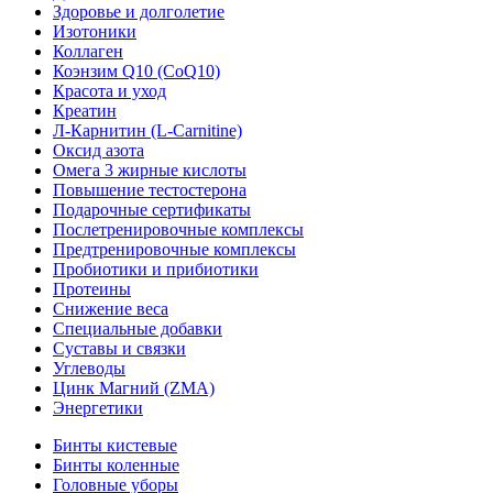
Здоровье и долголетие
Изотоники
Коллаген
Коэнзим Q10 (CoQ10)
Красота и уход
Креатин
Л-Карнитин (L-Сarnitine)
Оксид азота
Омега 3 жирные кислоты
Повышение тестостерона
Подарочные сертификаты
Послетренировочные комплексы
Предтренировочные комплексы
Пробиотики и прибиотики
Протеины
Снижение веса
Специальные добавки
Суставы и связки
Углеводы
Цинк Магний (ZMA)
Энергетики
Бинты кистевые
Бинты коленные
Головные уборы