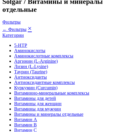
Solgar / Витамины и минералы
отдельные
Фильтры
×
← Фильтры
Категории
5-HTP
Аминокислоты
Аминокислотные комплексы
Аргинин (L-Arginine)
Лизин (L-Lysine)
Таурин (Taurine)
Антиоксиданты
Антиоксидантные комплексы
Куркумин (Curcumin)
Витаминно-минеральные комплексы
Витамины для детей
Витамины для женщин
Витамины для мужчин
Витамины и минералы отдельные
Витамин A
Витамин B
Витамин C