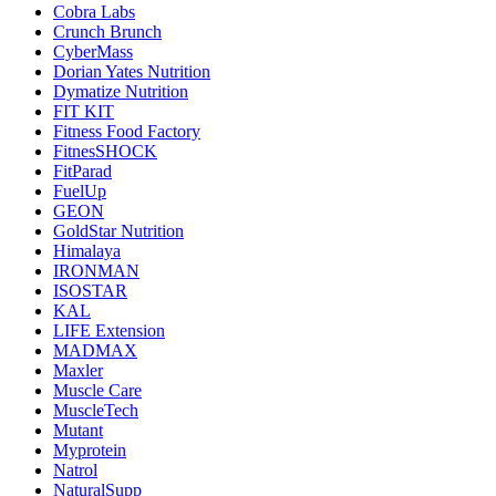
Cobra Labs
Crunch Brunch
CyberMass
Dorian Yates Nutrition
Dymatize Nutrition
FIT KIT
Fitness Food Factory
FitnesSHOCK
FitParad
FuelUp
GEON
GoldStar Nutrition
Himalaya
IRONMAN
ISOSTAR
KAL
LIFE Extension
MADMAX
Maxler
Muscle Care
MuscleTech
Mutant
Myprotein
Natrol
NaturalSupp