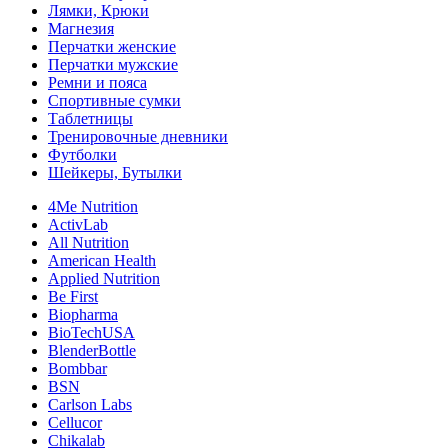
Лямки, Крюки
Магнезия
Перчатки женские
Перчатки мужские
Ремни и пояса
Спортивные сумки
Таблетницы
Тренировочные дневники
Футболки
Шейкеры, Бутылки
4Me Nutrition
ActivLab
All Nutrition
American Health
Applied Nutrition
Be First
Biopharma
BioTechUSA
BlenderBottle
Bombbar
BSN
Carlson Labs
Cellucor
Chikalab