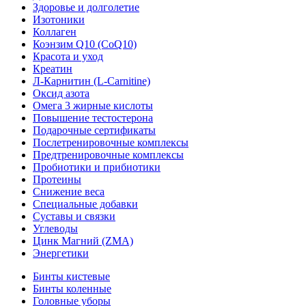
Здоровье и долголетие
Изотоники
Коллаген
Коэнзим Q10 (CoQ10)
Красота и уход
Креатин
Л-Карнитин (L-Сarnitine)
Оксид азота
Омега 3 жирные кислоты
Повышение тестостерона
Подарочные сертификаты
Послетренировочные комплексы
Предтренировочные комплексы
Пробиотики и прибиотики
Протеины
Снижение веса
Специальные добавки
Суставы и связки
Углеводы
Цинк Магний (ZMA)
Энергетики
Бинты кистевые
Бинты коленные
Головные уборы