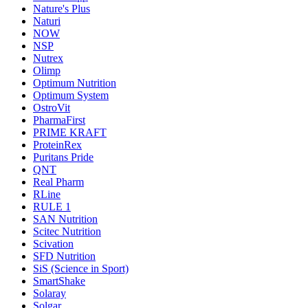
Nature's Plus
Naturi
NOW
NSP
Nutrex
Olimp
Optimum Nutrition
Optimum System
OstroVit
PharmaFirst
PRIME KRAFT
ProteinRex
Puritans Pride
QNT
Real Pharm
RLine
RULE 1
SAN Nutrition
Scitec Nutrition
Scivation
SFD Nutrition
SiS (Science in Sport)
SmartShake
Solaray
Solgar