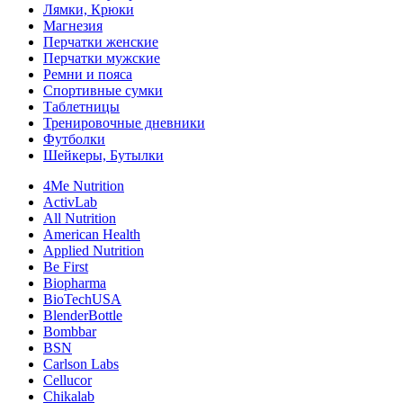
Лямки, Крюки
Магнезия
Перчатки женские
Перчатки мужские
Ремни и пояса
Спортивные сумки
Таблетницы
Тренировочные дневники
Футболки
Шейкеры, Бутылки
4Me Nutrition
ActivLab
All Nutrition
American Health
Applied Nutrition
Be First
Biopharma
BioTechUSA
BlenderBottle
Bombbar
BSN
Carlson Labs
Cellucor
Chikalab