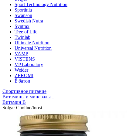
Sport Technology Nutrition
Sportinia
Swanson
Swedish Nutra
Syntrax
Tree of Life
Twinlab
Ultimate Nutrition
Universal Nutrition
VAMP
VISTENS
VP Laboratory
Weider
ZEROMI
Ё|батон
Спортивное питание
Витамины и минералы ...
Витамин B
Solgar Choline/Inosi...