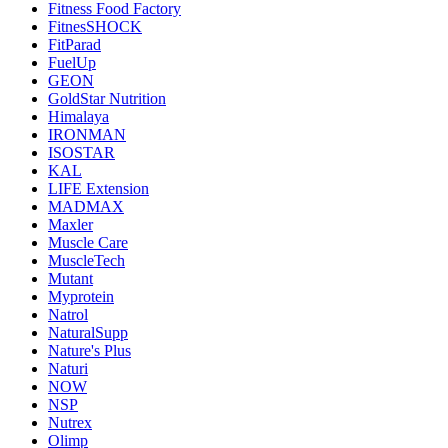
Fitness Food Factory
FitnesSHOCK
FitParad
FuelUp
GEON
GoldStar Nutrition
Himalaya
IRONMAN
ISOSTAR
KAL
LIFE Extension
MADMAX
Maxler
Muscle Care
MuscleTech
Mutant
Myprotein
Natrol
NaturalSupp
Nature's Plus
Naturi
NOW
NSP
Nutrex
Olimp