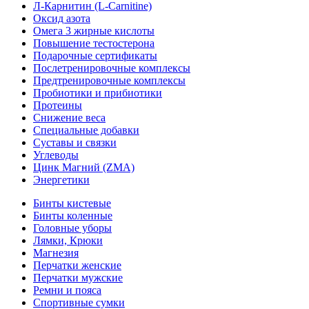
Л-Карнитин (L-Сarnitine)
Оксид азота
Омега 3 жирные кислоты
Повышение тестостерона
Подарочные сертификаты
Послетренировочные комплексы
Предтренировочные комплексы
Пробиотики и прибиотики
Протеины
Снижение веса
Специальные добавки
Суставы и связки
Углеводы
Цинк Магний (ZMA)
Энергетики
Бинты кистевые
Бинты коленные
Головные уборы
Лямки, Крюки
Магнезия
Перчатки женские
Перчатки мужские
Ремни и пояса
Спортивные сумки