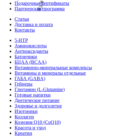
Подарочные сертификаты
Партнерская программа
Статьи
Доставка и оплата
Контакты
5-HTP
Аминокислоты
Антиоксиданты
Батончики
БЦАА (BCAA)
Витаминно-минеральные комплексы
Витамины и минералы отдельные
ГАБА (GABA)
Гейнеры
Глютамин (L-Glutamine)
Готовые напитки
Диетическое питание
Здоровье и долголетие
Изотоники
Коллаген
Коэнзим Q10 (CoQ10)
Красота и уход
Креатин