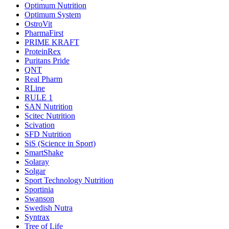
Optimum Nutrition
Optimum System
OstroVit
PharmaFirst
PRIME KRAFT
ProteinRex
Puritans Pride
QNT
Real Pharm
RLine
RULE 1
SAN Nutrition
Scitec Nutrition
Scivation
SFD Nutrition
SiS (Science in Sport)
SmartShake
Solaray
Solgar
Sport Technology Nutrition
Sportinia
Swanson
Swedish Nutra
Syntrax
Tree of Life