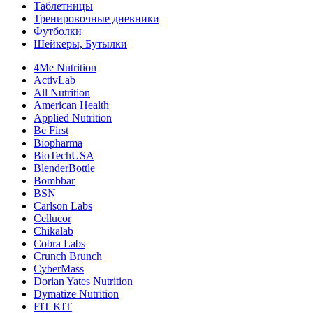
Таблетницы
Тренировочные дневники
Футболки
Шейкеры, Бутылки
4Me Nutrition
ActivLab
All Nutrition
American Health
Applied Nutrition
Be First
Biopharma
BioTechUSA
BlenderBottle
Bombbar
BSN
Carlson Labs
Cellucor
Chikalab
Cobra Labs
Crunch Brunch
CyberMass
Dorian Yates Nutrition
Dymatize Nutrition
FIT KIT