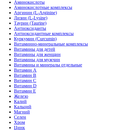
Аминокислоты
Аминокислотные комплексы
Аргинин (L-Arginine)
Лизин (L-Lysine)
Таурин (Taurine)
Антиоксиданты
Антиоксидантные комплексы
Куркумин (Curcumin)
Витаминно-минеральные комплексы
Витамины для детей
Витамины для женщин
Витамины для мужчин
Витамины и минералы отдельные
Витамин A
Витамин B
Витамин C
Витамин D
Витамин E
Железо
Калий
Кальций
Магний
Селен
Хром
Цинк