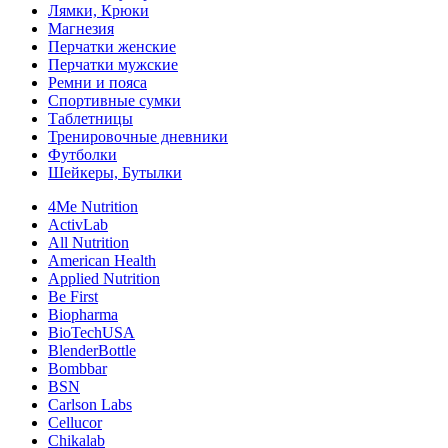
Лямки, Крюки
Магнезия
Перчатки женские
Перчатки мужские
Ремни и пояса
Спортивные сумки
Таблетницы
Тренировочные дневники
Футболки
Шейкеры, Бутылки
4Me Nutrition
ActivLab
All Nutrition
American Health
Applied Nutrition
Be First
Biopharma
BioTechUSA
BlenderBottle
Bombbar
BSN
Carlson Labs
Cellucor
Chikalab