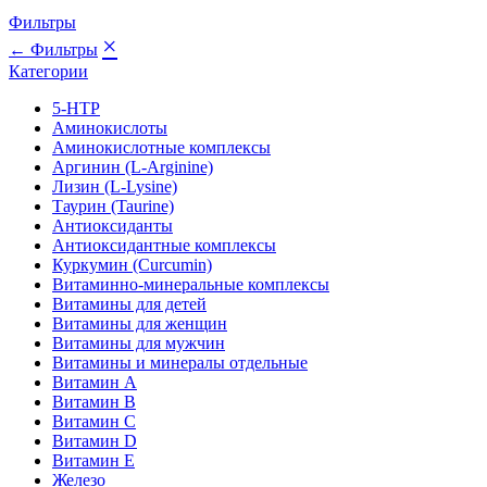
Фильтры
×
← Фильтры
Категории
5-HTP
Аминокислоты
Аминокислотные комплексы
Аргинин (L-Arginine)
Лизин (L-Lysine)
Таурин (Taurine)
Антиоксиданты
Антиоксидантные комплексы
Куркумин (Curcumin)
Витаминно-минеральные комплексы
Витамины для детей
Витамины для женщин
Витамины для мужчин
Витамины и минералы отдельные
Витамин A
Витамин B
Витамин C
Витамин D
Витамин E
Железо