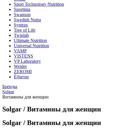
Sport Technology Nutrition
Sportinia
Swanson
Swedish Nutra
Syntrax
Tree of Life
Twinlab
Ultimate Nutrition
Universal Nutrition
VAMP
VISTENS
VP Laboratory
Weider
ZEROMI
Ё|батон
Бренды
Solgar
Витамины для женщин
Solgar / Витамины для женщин
Solgar / Витамины для женщин