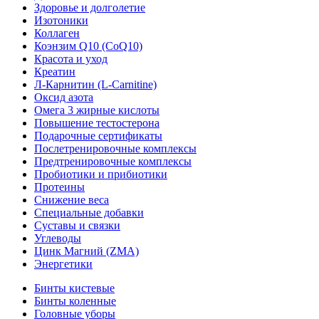
Здоровье и долголетие
Изотоники
Коллаген
Коэнзим Q10 (CoQ10)
Красота и уход
Креатин
Л-Карнитин (L-Сarnitine)
Оксид азота
Омега 3 жирные кислоты
Повышение тестостерона
Подарочные сертификаты
Послетренировочные комплексы
Предтренировочные комплексы
Пробиотики и прибиотики
Протеины
Снижение веса
Специальные добавки
Суставы и связки
Углеводы
Цинк Магний (ZMA)
Энергетики
Бинты кистевые
Бинты коленные
Головные уборы