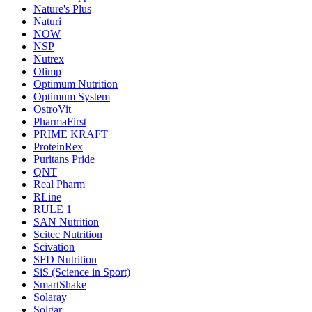
Nature's Plus
Naturi
NOW
NSP
Nutrex
Olimp
Optimum Nutrition
Optimum System
OstroVit
PharmaFirst
PRIME KRAFT
ProteinRex
Puritans Pride
QNT
Real Pharm
RLine
RULE 1
SAN Nutrition
Scitec Nutrition
Scivation
SFD Nutrition
SiS (Science in Sport)
SmartShake
Solaray
Solgar