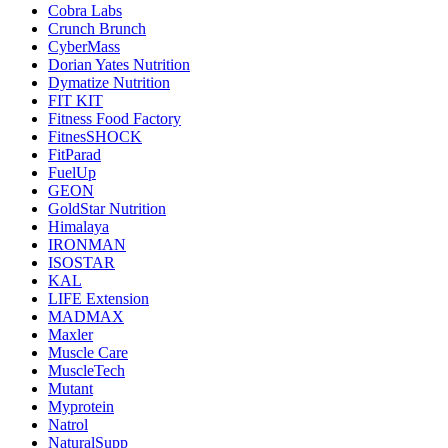
Cobra Labs
Crunch Brunch
CyberMass
Dorian Yates Nutrition
Dymatize Nutrition
FIT KIT
Fitness Food Factory
FitnesSHOCK
FitParad
FuelUp
GEON
GoldStar Nutrition
Himalaya
IRONMAN
ISOSTAR
KAL
LIFE Extension
MADMAX
Maxler
Muscle Care
MuscleTech
Mutant
Myprotein
Natrol
NaturalSupp