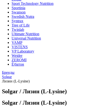
Sport Technology Nutrition
Sportinia
Swanson
Swedish Nutra
Syntrax
Tree of Life
Twinlab
Ultimate Nutrition
Universal Nutrition
VAMP
VISTENS
VP Laboratory
Weider
ZEROMI
Ё|батон
Бренды
Solgar
Лизин (L-Lysine)
Solgar / Лизин (L-Lysine)
Solgar / Лизин (L-Lysine)