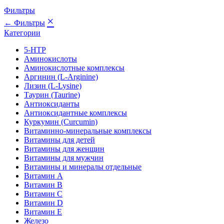
Фильтры
×
← Фильтры
Категории
5-HTP
Аминокислоты
Аминокислотные комплексы
Аргинин (L-Arginine)
Лизин (L-Lysine)
Таурин (Taurine)
Антиоксиданты
Антиоксидантные комплексы
Куркумин (Curcumin)
Витаминно-минеральные комплексы
Витамины для детей
Витамины для женщин
Витамины для мужчин
Витамины и минералы отдельные
Витамин A
Витамин B
Витамин C
Витамин D
Витамин E
Железо