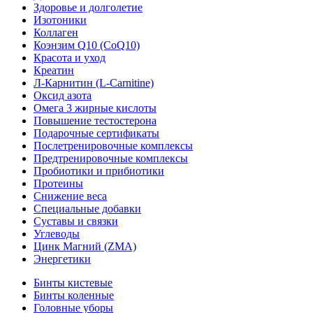
Здоровье и долголетие
Изотоники
Коллаген
Коэнзим Q10 (CoQ10)
Красота и уход
Креатин
Л-Карнитин (L-Сarnitine)
Оксид азота
Омега 3 жирные кислоты
Повышение тестостерона
Подарочные сертификаты
Послетренировочные комплексы
Предтренировочные комплексы
Пробиотики и прибиотики
Протеины
Снижение веса
Специальные добавки
Суставы и связки
Углеводы
Цинк Магний (ZMA)
Энергетики
Бинты кистевые
Бинты коленные
Головные уборы