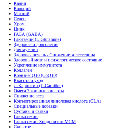
Калий
Кальций
Магний
Селен
Хром
Цинк
ГАБА (GABA)
Глютамин (L-Glutamine)
Здоровье и долголетие
Для мужчин
Здоровая печень / Cнижение холестерина
Здоровый мозг и психологическое состояние
Укрепление иммунитета
Коллаген
Коэнзим Q10 (CoQ10)
Красота и уход
Л-Карнитин (L-Сarnitine)
Омега 3 жирные кислоты
Снижение веса
Конъюгированная линолевая кислота (CLA)
Специальные добавки
Суставы и связки
Глюкозамин
Глюкозамин Хондроитин МСМ
Скрытое