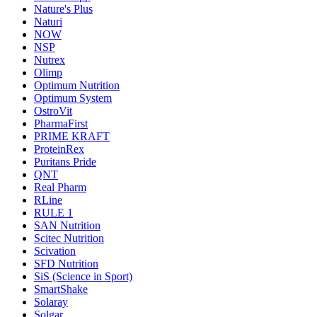
Nature's Plus
Naturi
NOW
NSP
Nutrex
Olimp
Optimum Nutrition
Optimum System
OstroVit
PharmaFirst
PRIME KRAFT
ProteinRex
Puritans Pride
QNT
Real Pharm
RLine
RULE 1
SAN Nutrition
Scitec Nutrition
Scivation
SFD Nutrition
SiS (Science in Sport)
SmartShake
Solaray
Solgar