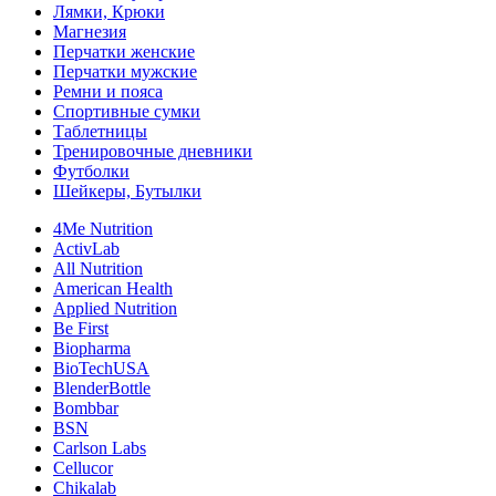
Лямки, Крюки
Магнезия
Перчатки женские
Перчатки мужские
Ремни и пояса
Спортивные сумки
Таблетницы
Тренировочные дневники
Футболки
Шейкеры, Бутылки
4Me Nutrition
ActivLab
All Nutrition
American Health
Applied Nutrition
Be First
Biopharma
BioTechUSA
BlenderBottle
Bombbar
BSN
Carlson Labs
Cellucor
Chikalab