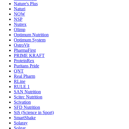
Nature's Plus
Naturi
NOW
NSP
Nutrex
Olimp
Optimum Nutrition
Optimum System
OstroVit
PharmaFirst
PRIME KRAFT
ProteinRex
Puritans Pride
QNT
Real Pharm
RLine
RULE 1
SAN Nutrition
Scitec Nutrition
Scivation
SFD Nutrition
SiS (Science in Sport)
SmartShake
Solaray
Solgar