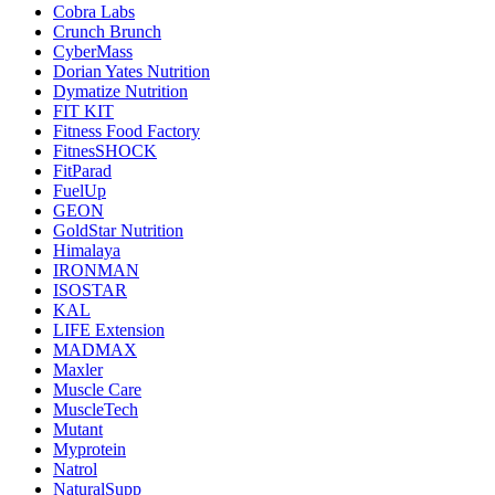
Cobra Labs
Crunch Brunch
CyberMass
Dorian Yates Nutrition
Dymatize Nutrition
FIT KIT
Fitness Food Factory
FitnesSHOCK
FitParad
FuelUp
GEON
GoldStar Nutrition
Himalaya
IRONMAN
ISOSTAR
KAL
LIFE Extension
MADMAX
Maxler
Muscle Care
MuscleTech
Mutant
Myprotein
Natrol
NaturalSupp