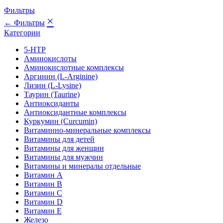
Фильтры
×
← Фильтры
Категории
5-HTP
Аминокислоты
Аминокислотные комплексы
Аргинин (L-Arginine)
Лизин (L-Lysine)
Таурин (Taurine)
Антиоксиданты
Антиоксидантные комплексы
Куркумин (Curcumin)
Витаминно-минеральные комплексы
Витамины для детей
Витамины для женщин
Витамины для мужчин
Витамины и минералы отдельные
Витамин A
Витамин B
Витамин C
Витамин D
Витамин E
Железо