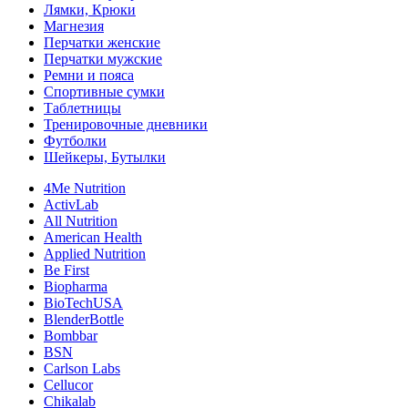
Лямки, Крюки
Магнезия
Перчатки женские
Перчатки мужские
Ремни и пояса
Спортивные сумки
Таблетницы
Тренировочные дневники
Футболки
Шейкеры, Бутылки
4Me Nutrition
ActivLab
All Nutrition
American Health
Applied Nutrition
Be First
Biopharma
BioTechUSA
BlenderBottle
Bombbar
BSN
Carlson Labs
Cellucor
Chikalab