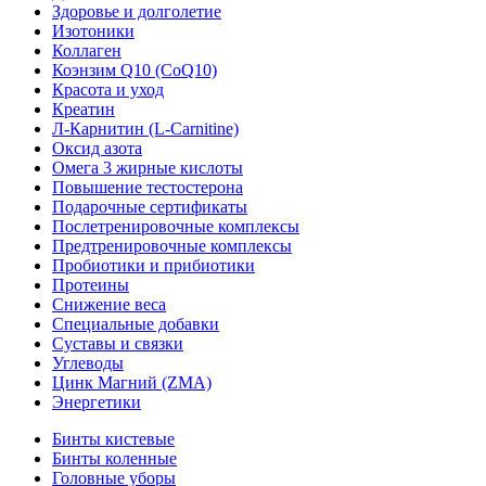
Здоровье и долголетие
Изотоники
Коллаген
Коэнзим Q10 (CoQ10)
Красота и уход
Креатин
Л-Карнитин (L-Сarnitine)
Оксид азота
Омега 3 жирные кислоты
Повышение тестостерона
Подарочные сертификаты
Послетренировочные комплексы
Предтренировочные комплексы
Пробиотики и прибиотики
Протеины
Снижение веса
Специальные добавки
Суставы и связки
Углеводы
Цинк Магний (ZMA)
Энергетики
Бинты кистевые
Бинты коленные
Головные уборы