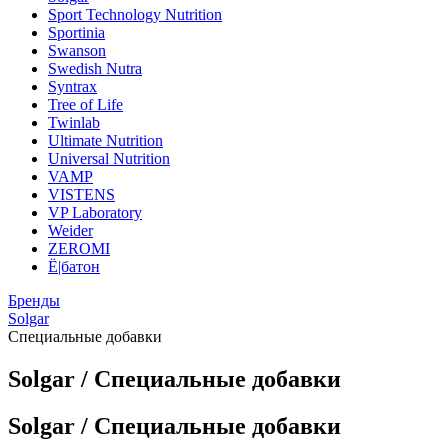
Sport Technology Nutrition
Sportinia
Swanson
Swedish Nutra
Syntrax
Tree of Life
Twinlab
Ultimate Nutrition
Universal Nutrition
VAMP
VISTENS
VP Laboratory
Weider
ZEROMI
Ё|батон
Бренды
Solgar
Специальные добавки
Solgar / Специальные добавки
Solgar / Специальные добавки