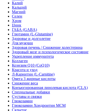
Калий
Кальций
Магний
Селен
Хром
Цинк
ГАБА (GABA)
Глютамин (L-Glutamine)
Здоровье и долголетие
Для мужчин
Здоровая печень / Cнижение холестерина
Здоровый мозг и психологическое состояние
Укрепление иммунитета
Коллаген
Коэнзим Q10 (CoQ10)
Красота и уход
Л-Карнитин (L-Сarnitine)
Омега 3 жирные кислоты
Снижение веса
Конъюгированная линолевая кислота (CLA)
Специальные добавки
Суставы и связки
Глюкозамин
Глюкозамин Хондроитин МСМ
Скрытое