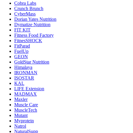
Cobra Labs
Crunch Brunch
CyberMass
Dorian Yates Nutrition
Dymatize Nutrition
FIT KIT
Fitness Food Factory
FitnesSHOCK
FitParad
FuelUp
GEON
GoldStar Nutrition
Himalaya
IRONMAN
ISOSTAR
KAL
LIFE Extension
MADMAX
Maxler
Muscle Care
MuscleTech
Mutant
Myprotein
Natrol
NaturalSupp