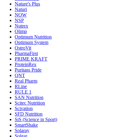
Nature's Plus
Naturi
NOW
NSP
Nutrex
Olimp
Optimum Nutrition
Optimum System
OstroVit
PharmaFirst
PRIME KRAFT
ProteinRex
Puritans Pride
QNT
Real Pharm
RLine
RULE 1
SAN Nutrition
Scitec Nutrition
Scivation
SFD Nutrition
SiS (Science in Sport)
SmartShake
Solaray
Solgar