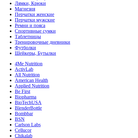
Лямки, Крюки
Магнезия
Перчатки женские
Перчатки мужские
Ремни и пояса
Спортивные сумки
Таблетницы
Тренировочные дневники
Футболки
Шейкеры, Бутылки
4Me Nutrition
ActivLab
All Nutrition
American Health
Applied Nutrition
Be First
Biopharma
BioTechUSA
BlenderBottle
Bombbar
BSN
Carlson Labs
Cellucor
Chikalab