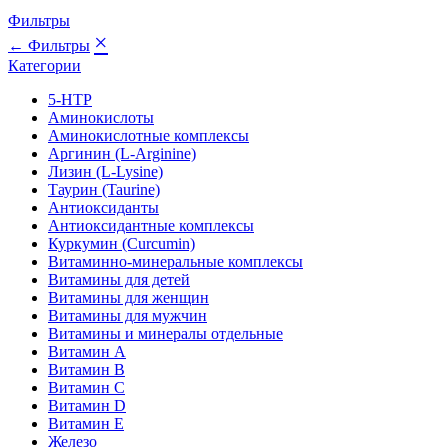
Фильтры
×
← Фильтры
Категории
5-HTP
Аминокислоты
Аминокислотные комплексы
Аргинин (L-Arginine)
Лизин (L-Lysine)
Таурин (Taurine)
Антиоксиданты
Антиоксидантные комплексы
Куркумин (Curcumin)
Витаминно-минеральные комплексы
Витамины для детей
Витамины для женщин
Витамины для мужчин
Витамины и минералы отдельные
Витамин A
Витамин B
Витамин C
Витамин D
Витамин E
Железо