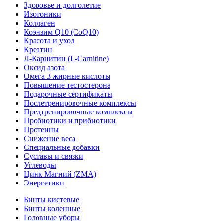
Здоровье и долголетие
Изотоники
Коллаген
Коэнзим Q10 (CoQ10)
Красота и уход
Креатин
Л-Карнитин (L-Сarnitine)
Оксид азота
Омега 3 жирные кислоты
Повышение тестостерона
Подарочные сертификаты
Послетренировочные комплексы
Предтренировочные комплексы
Пробиотики и прибиотики
Протеины
Снижение веса
Специальные добавки
Суставы и связки
Углеводы
Цинк Магний (ZMA)
Энергетики
Бинты кистевые
Бинты коленные
Головные уборы