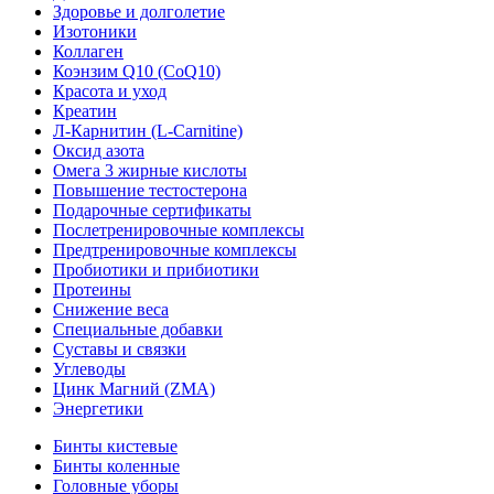
Здоровье и долголетие
Изотоники
Коллаген
Коэнзим Q10 (CoQ10)
Красота и уход
Креатин
Л-Карнитин (L-Сarnitine)
Оксид азота
Омега 3 жирные кислоты
Повышение тестостерона
Подарочные сертификаты
Послетренировочные комплексы
Предтренировочные комплексы
Пробиотики и прибиотики
Протеины
Снижение веса
Специальные добавки
Суставы и связки
Углеводы
Цинк Магний (ZMA)
Энергетики
Бинты кистевые
Бинты коленные
Головные уборы