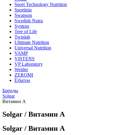
Sport Technology Nutrition
Sportinia
Swanson
Swedish Nutra
Syntrax
Tree of Life
Twinlab
Ultimate Nutrition
Universal Nutrition
VAMP
VISTENS
VP Laboratory
Weider
ZEROMI
Ё|батон
Бренды
Solgar
Витамин A
Solgar / Витамин A
Solgar / Витамин A