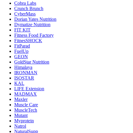
Cobra Labs
Crunch Brunch
CyberMass
Dorian Yates Nutrition
Dymatize Nutrition
FIT KIT
Fitness Food Factory
FitnesSHOCK
FitParad
FuelUp
GEON
GoldStar Nutrition
Himalaya
IRONMAN
ISOSTAR
KAL
LIFE Extension
MADMAX
Maxler
Muscle Care
MuscleTech
Mutant
Myprotein
Natrol
NaturalSupp