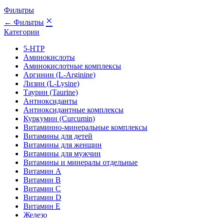
Фильтры
×
← Фильтры
Категории
5-HTP
Аминокислоты
Аминокислотные комплексы
Аргинин (L-Arginine)
Лизин (L-Lysine)
Таурин (Taurine)
Антиоксиданты
Антиоксидантные комплексы
Куркумин (Curcumin)
Витаминно-минеральные комплексы
Витамины для детей
Витамины для женщин
Витамины для мужчин
Витамины и минералы отдельные
Витамин A
Витамин B
Витамин C
Витамин D
Витамин E
Железо