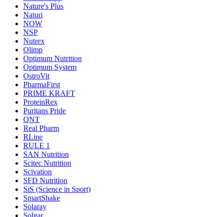
Nature's Plus
Naturi
NOW
NSP
Nutrex
Olimp
Optimum Nutrition
Optimum System
OstroVit
PharmaFirst
PRIME KRAFT
ProteinRex
Puritans Pride
QNT
Real Pharm
RLine
RULE 1
SAN Nutrition
Scitec Nutrition
Scivation
SFD Nutrition
SiS (Science in Sport)
SmartShake
Solaray
Solgar