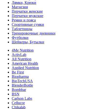
Лямки, Крюки
Магнезия
Перчатки женские
Перчатки мужские
Ремни и пояса
Спортивные сумки
Таблетницы
Тренировочные дневники
Футболки
Шейкеры, Бутылки
4Me Nutrition
ActivLab
All Nutrition
American Health
Applied Nutrition
Be First
Biopharma
BioTechUSA
BlenderBottle
Bombbar
BSN
Carlson Labs
Cellucor
Chikalab