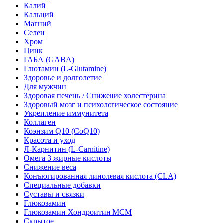
Калий
Кальций
Магний
Селен
Хром
Цинк
ГАБА (GABA)
Глютамин (L-Glutamine)
Здоровье и долголетие
Для мужчин
Здоровая печень / Cнижение холестерина
Здоровый мозг и психологическое состояние
Укрепление иммунитета
Коллаген
Коэнзим Q10 (CoQ10)
Красота и уход
Л-Карнитин (L-Сarnitine)
Омега 3 жирные кислоты
Снижение веса
Конъюгированная линолевая кислота (CLA)
Специальные добавки
Суставы и связки
Глюкозамин
Глюкозамин Хондроитин МСМ
Скрытое