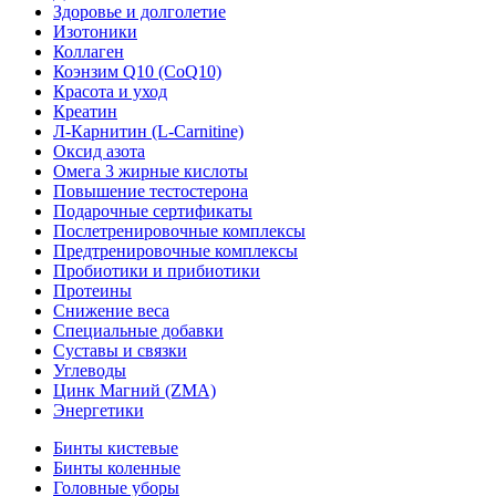
Здоровье и долголетие
Изотоники
Коллаген
Коэнзим Q10 (CoQ10)
Красота и уход
Креатин
Л-Карнитин (L-Сarnitine)
Оксид азота
Омега 3 жирные кислоты
Повышение тестостерона
Подарочные сертификаты
Послетренировочные комплексы
Предтренировочные комплексы
Пробиотики и прибиотики
Протеины
Снижение веса
Специальные добавки
Суставы и связки
Углеводы
Цинк Магний (ZMA)
Энергетики
Бинты кистевые
Бинты коленные
Головные уборы