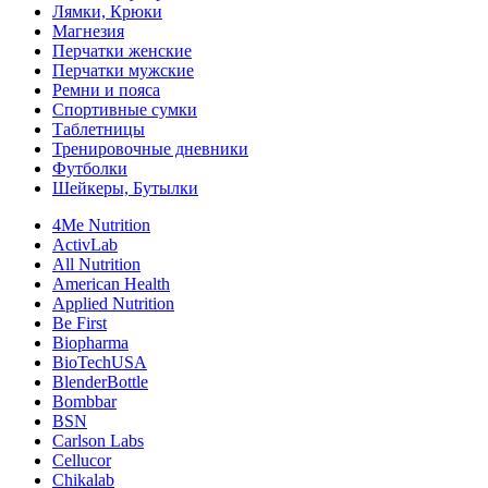
Лямки, Крюки
Магнезия
Перчатки женские
Перчатки мужские
Ремни и пояса
Спортивные сумки
Таблетницы
Тренировочные дневники
Футболки
Шейкеры, Бутылки
4Me Nutrition
ActivLab
All Nutrition
American Health
Applied Nutrition
Be First
Biopharma
BioTechUSA
BlenderBottle
Bombbar
BSN
Carlson Labs
Cellucor
Chikalab