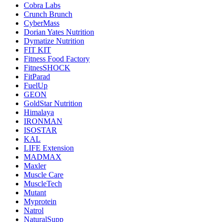
Cobra Labs
Crunch Brunch
CyberMass
Dorian Yates Nutrition
Dymatize Nutrition
FIT KIT
Fitness Food Factory
FitnesSHOCK
FitParad
FuelUp
GEON
GoldStar Nutrition
Himalaya
IRONMAN
ISOSTAR
KAL
LIFE Extension
MADMAX
Maxler
Muscle Care
MuscleTech
Mutant
Myprotein
Natrol
NaturalSupp