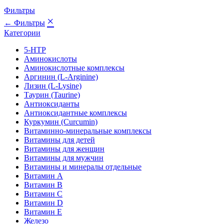
Фильтры
×
← Фильтры
Категории
5-HTP
Аминокислоты
Аминокислотные комплексы
Аргинин (L-Arginine)
Лизин (L-Lysine)
Таурин (Taurine)
Антиоксиданты
Антиоксидантные комплексы
Куркумин (Curcumin)
Витаминно-минеральные комплексы
Витамины для детей
Витамины для женщин
Витамины для мужчин
Витамины и минералы отдельные
Витамин A
Витамин B
Витамин C
Витамин D
Витамин E
Железо