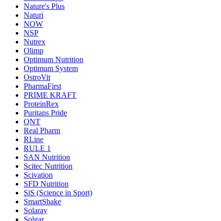
Nature's Plus
Naturi
NOW
NSP
Nutrex
Olimp
Optimum Nutrition
Optimum System
OstroVit
PharmaFirst
PRIME KRAFT
ProteinRex
Puritans Pride
QNT
Real Pharm
RLine
RULE 1
SAN Nutrition
Scitec Nutrition
Scivation
SFD Nutrition
SiS (Science in Sport)
SmartShake
Solaray
Solgar