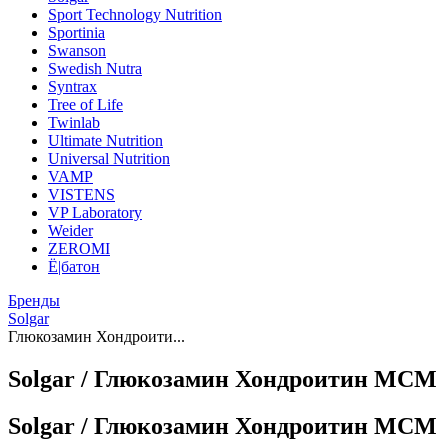
Sport Technology Nutrition
Sportinia
Swanson
Swedish Nutra
Syntrax
Tree of Life
Twinlab
Ultimate Nutrition
Universal Nutrition
VAMP
VISTENS
VP Laboratory
Weider
ZEROMI
Ё|батон
Бренды
Solgar
Глюкозамин Хондроити...
Solgar / Глюкозамин Хондроитин МСМ
Solgar / Глюкозамин Хондроитин МСМ