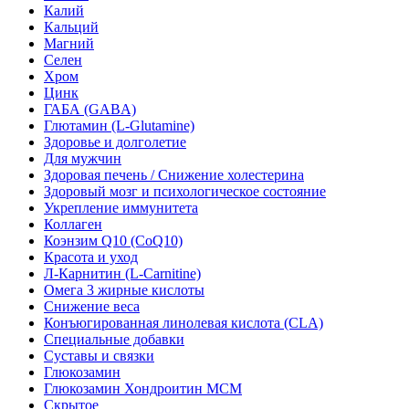
Калий
Кальций
Магний
Селен
Хром
Цинк
ГАБА (GABA)
Глютамин (L-Glutamine)
Здоровье и долголетие
Для мужчин
Здоровая печень / Cнижение холестерина
Здоровый мозг и психологическое состояние
Укрепление иммунитета
Коллаген
Коэнзим Q10 (CoQ10)
Красота и уход
Л-Карнитин (L-Сarnitine)
Омега 3 жирные кислоты
Снижение веса
Конъюгированная линолевая кислота (CLA)
Специальные добавки
Суставы и связки
Глюкозамин
Глюкозамин Хондроитин МСМ
Скрытое