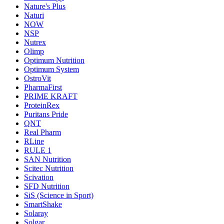
Nature's Plus
Naturi
NOW
NSP
Nutrex
Olimp
Optimum Nutrition
Optimum System
OstroVit
PharmaFirst
PRIME KRAFT
ProteinRex
Puritans Pride
QNT
Real Pharm
RLine
RULE 1
SAN Nutrition
Scitec Nutrition
Scivation
SFD Nutrition
SiS (Science in Sport)
SmartShake
Solaray
Solgar