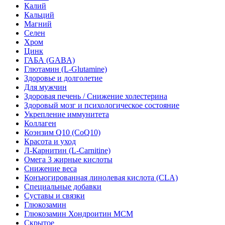
Калий
Кальций
Магний
Селен
Хром
Цинк
ГАБА (GABA)
Глютамин (L-Glutamine)
Здоровье и долголетие
Для мужчин
Здоровая печень / Cнижение холестерина
Здоровый мозг и психологическое состояние
Укрепление иммунитета
Коллаген
Коэнзим Q10 (CoQ10)
Красота и уход
Л-Карнитин (L-Сarnitine)
Омега 3 жирные кислоты
Снижение веса
Конъюгированная линолевая кислота (CLA)
Специальные добавки
Суставы и связки
Глюкозамин
Глюкозамин Хондроитин МСМ
Скрытое