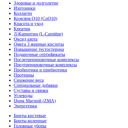
Здоровье и долголетие
Изотоники
Коллаген
Коэнзим Q10 (CoQ10)
Красота и уход
Креатин
Л-Карнитин (L-Сarnitine)
Оксид азота
Омега 3 жирные кислоты
Повышение тестостерона
Подарочные сертификаты
Послетренировочные комплексы
Предтренировочные комплексы
Пробиотики и прибиотики
Протеины
Снижение веса
Специальные добавки
Суставы и связки
Углеводы
Цинк Магний (ZMA)
Энергетики
Бинты кистевые
Бинты коленные
Головные уборы