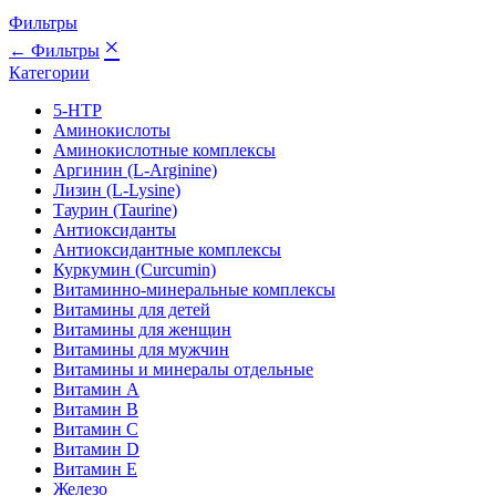
Фильтры
×
← Фильтры
Категории
5-HTP
Аминокислоты
Аминокислотные комплексы
Аргинин (L-Arginine)
Лизин (L-Lysine)
Таурин (Taurine)
Антиоксиданты
Антиоксидантные комплексы
Куркумин (Curcumin)
Витаминно-минеральные комплексы
Витамины для детей
Витамины для женщин
Витамины для мужчин
Витамины и минералы отдельные
Витамин A
Витамин B
Витамин C
Витамин D
Витамин E
Железо