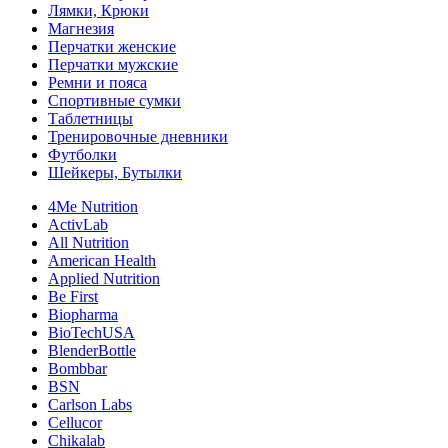
Лямки, Крюки
Магнезия
Перчатки женские
Перчатки мужские
Ремни и пояса
Спортивные сумки
Таблетницы
Тренировочные дневники
Футболки
Шейкеры, Бутылки
4Me Nutrition
ActivLab
All Nutrition
American Health
Applied Nutrition
Be First
Biopharma
BioTechUSA
BlenderBottle
Bombbar
BSN
Carlson Labs
Cellucor
Chikalab