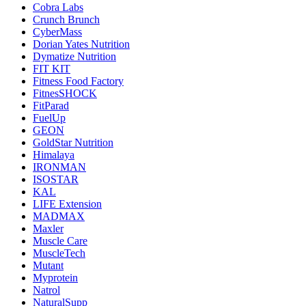
Cobra Labs
Crunch Brunch
CyberMass
Dorian Yates Nutrition
Dymatize Nutrition
FIT KIT
Fitness Food Factory
FitnesSHOCK
FitParad
FuelUp
GEON
GoldStar Nutrition
Himalaya
IRONMAN
ISOSTAR
KAL
LIFE Extension
MADMAX
Maxler
Muscle Care
MuscleTech
Mutant
Myprotein
Natrol
NaturalSupp