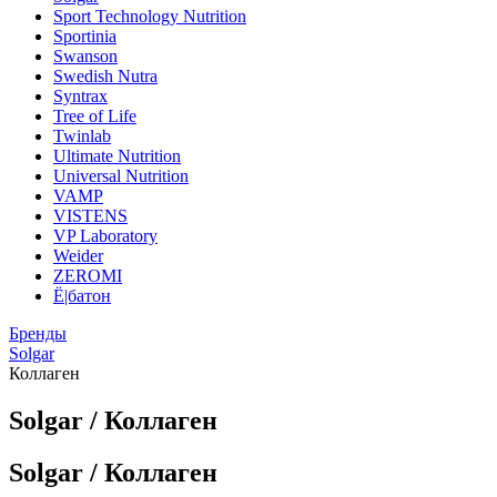
Sport Technology Nutrition
Sportinia
Swanson
Swedish Nutra
Syntrax
Tree of Life
Twinlab
Ultimate Nutrition
Universal Nutrition
VAMP
VISTENS
VP Laboratory
Weider
ZEROMI
Ё|батон
Бренды
Solgar
Коллаген
Solgar / Коллаген
Solgar / Коллаген