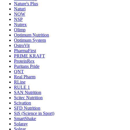
Nature's Plus
Naturi
NOW
NSP
Nutrex
Olimp
Optimum Nutrition
Optimum System
OstroVit
PharmaFirst
PRIME KRAFT
ProteinRex
Puritans Pride
QNT
Real Pharm
RLine
RULE 1
SAN Nutrition
Scitec Nutrition
Scivation
SFD Nutrition
SiS (Science in Sport)
SmartShake
Solaray
Solgar