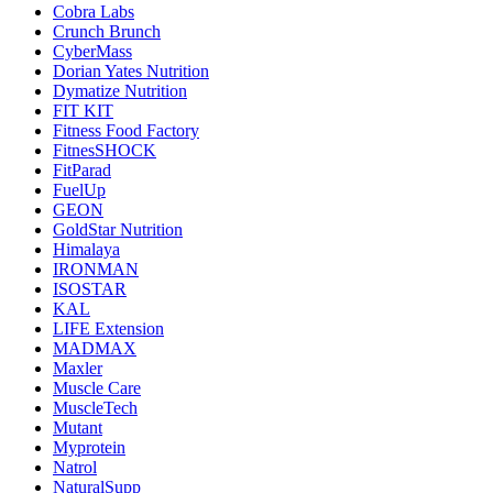
Cobra Labs
Crunch Brunch
CyberMass
Dorian Yates Nutrition
Dymatize Nutrition
FIT KIT
Fitness Food Factory
FitnesSHOCK
FitParad
FuelUp
GEON
GoldStar Nutrition
Himalaya
IRONMAN
ISOSTAR
KAL
LIFE Extension
MADMAX
Maxler
Muscle Care
MuscleTech
Mutant
Myprotein
Natrol
NaturalSupp