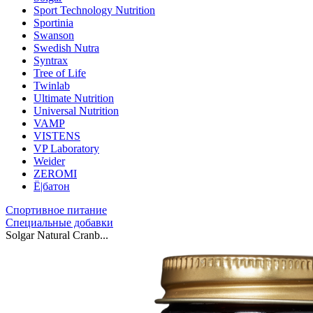
Sport Technology Nutrition
Sportinia
Swanson
Swedish Nutra
Syntrax
Tree of Life
Twinlab
Ultimate Nutrition
Universal Nutrition
VAMP
VISTENS
VP Laboratory
Weider
ZEROMI
Ё|батон
Спортивное питание
Специальные добавки
Solgar Natural Cranb...