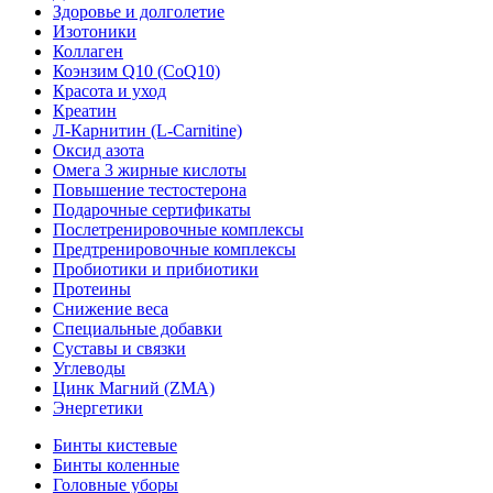
Здоровье и долголетие
Изотоники
Коллаген
Коэнзим Q10 (CoQ10)
Красота и уход
Креатин
Л-Карнитин (L-Сarnitine)
Оксид азота
Омега 3 жирные кислоты
Повышение тестостерона
Подарочные сертификаты
Послетренировочные комплексы
Предтренировочные комплексы
Пробиотики и прибиотики
Протеины
Снижение веса
Специальные добавки
Суставы и связки
Углеводы
Цинк Магний (ZMA)
Энергетики
Бинты кистевые
Бинты коленные
Головные уборы