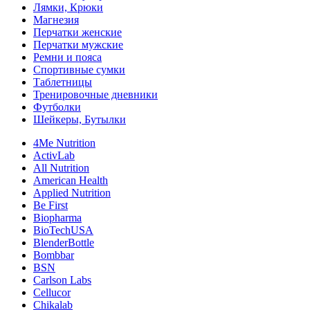
Лямки, Крюки
Магнезия
Перчатки женские
Перчатки мужские
Ремни и пояса
Спортивные сумки
Таблетницы
Тренировочные дневники
Футболки
Шейкеры, Бутылки
4Me Nutrition
ActivLab
All Nutrition
American Health
Applied Nutrition
Be First
Biopharma
BioTechUSA
BlenderBottle
Bombbar
BSN
Carlson Labs
Cellucor
Chikalab