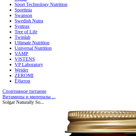
Sport Technology Nutrition
Sportinia
Swanson
Swedish Nutra
Syntrax
Tree of Life
Twinlab
Ultimate Nutrition
Universal Nutrition
VAMP
VISTENS
VP Laboratory
Weider
ZEROMI
Ё|батон
Спортивное питание
Витамины и минералы ...
Solgar Naturally So...