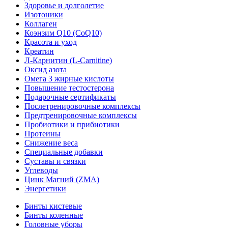
Здоровье и долголетие
Изотоники
Коллаген
Коэнзим Q10 (CoQ10)
Красота и уход
Креатин
Л-Карнитин (L-Сarnitine)
Оксид азота
Омега 3 жирные кислоты
Повышение тестостерона
Подарочные сертификаты
Послетренировочные комплексы
Предтренировочные комплексы
Пробиотики и прибиотики
Протеины
Снижение веса
Специальные добавки
Суставы и связки
Углеводы
Цинк Магний (ZMA)
Энергетики
Бинты кистевые
Бинты коленные
Головные уборы