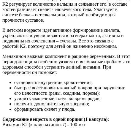
К2 регулирует количество кальция и связывает его, в составе
костей развивает скелет человеческого тела. Участвует в
синтезе белка – остеокальцина, который необходим для
прочности суставов.
В детском возрасте идет активное формирование скелета,
укрепляются и увеличиваются в размерах кости, активны и
подвижны их сочленения – суставы. Все это связано с
работой К2, поэтому для детей он жизненно необходим.
Менахинон важный компонент в рационе беременных. В этот
период женщина особенно уязвима и возможные проблемы со
здоровьем способен устранить данный витамин. При
беременности он поможет:
остановить внутренние кровотечения;
быстрее восстановить кожный покров при нарушении
его целостности (раны, ссадины, порезы);
усилить мышечный тонус во время родов;
получить дополнительную энергию;
сформировать скелет у плода.
Содержание веществ в одной порции (1 капсула):
Витамин К2 (как менахинон-7) - 100 мкг