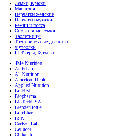
Лямки, Крюки
Магнезия
Перчатки женские
Перчатки мужские
Ремни и пояса
Спортивные сумки
Таблетницы
Тренировочные дневники
Футболки
Шейкеры, Бутылки
4Me Nutrition
ActivLab
All Nutrition
American Health
Applied Nutrition
Be First
Biopharma
BioTechUSA
BlenderBottle
Bombbar
BSN
Carlson Labs
Cellucor
Chikalab