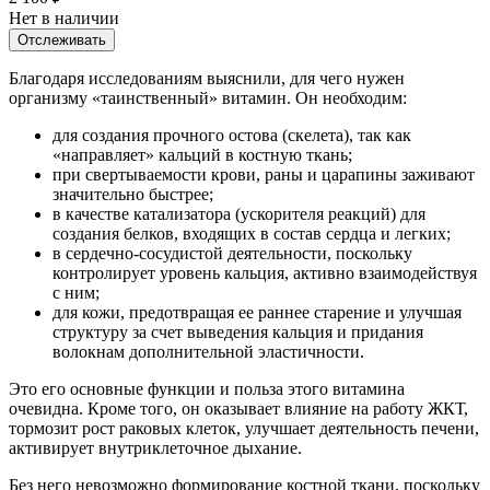
Нет в наличии
Отслеживать
Благодаря исследованиям выяснили, для чего нужен
организму «таинственный» витамин. Он необходим:
для создания прочного остова (скелета), так как
«направляет» кальций в костную ткань;
при свертываемости крови, раны и царапины заживают
значительно быстрее;
в качестве катализатора (ускорителя реакций) для
создания белков, входящих в состав сердца и легких;
в сердечно-сосудистой деятельности, поскольку
контролирует уровень кальция, активно взаимодействуя
с ним;
для кожи, предотвращая ее раннее старение и улучшая
структуру за счет выведения кальция и придания
волокнам дополнительной эластичности.
Это его основные функции и польза этого витамина
очевидна. Кроме того, он оказывает влияние на работу ЖКТ,
тормозит рост раковых клеток, улучшает деятельность печени,
активирует внутриклеточное дыхание.
Без него невозможно формирование костной ткани, поскольку