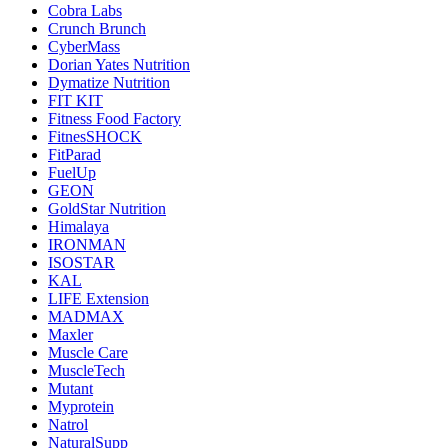
Cobra Labs
Crunch Brunch
CyberMass
Dorian Yates Nutrition
Dymatize Nutrition
FIT KIT
Fitness Food Factory
FitnesSHOCK
FitParad
FuelUp
GEON
GoldStar Nutrition
Himalaya
IRONMAN
ISOSTAR
KAL
LIFE Extension
MADMAX
Maxler
Muscle Care
MuscleTech
Mutant
Myprotein
Natrol
NaturalSupp