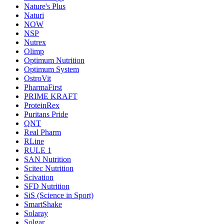
Nature's Plus
Naturi
NOW
NSP
Nutrex
Olimp
Optimum Nutrition
Optimum System
OstroVit
PharmaFirst
PRIME KRAFT
ProteinRex
Puritans Pride
QNT
Real Pharm
RLine
RULE 1
SAN Nutrition
Scitec Nutrition
Scivation
SFD Nutrition
SiS (Science in Sport)
SmartShake
Solaray
Solgar