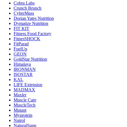
Cobra Labs
Crunch Brunch
CyberMass
Dorian Yates Nutrition
Dymatize Nutrition
FIT KIT
Fitness Food Factory
FitnesSHOCK
FitParad
FuelUp
GEON
GoldStar Nutrition
Himalaya
IRONMAN
ISOSTAR
KAL
LIFE Extension
MADMAX
Maxler
Muscle Care
MuscleTech
Mutant
Myprotein
Natrol
NaturalSupp