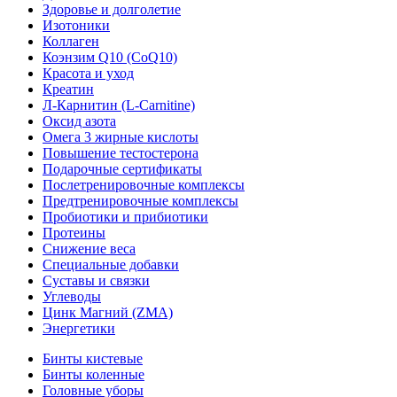
Здоровье и долголетие
Изотоники
Коллаген
Коэнзим Q10 (CoQ10)
Красота и уход
Креатин
Л-Карнитин (L-Сarnitine)
Оксид азота
Омега 3 жирные кислоты
Повышение тестостерона
Подарочные сертификаты
Послетренировочные комплексы
Предтренировочные комплексы
Пробиотики и прибиотики
Протеины
Снижение веса
Специальные добавки
Суставы и связки
Углеводы
Цинк Магний (ZMA)
Энергетики
Бинты кистевые
Бинты коленные
Головные уборы