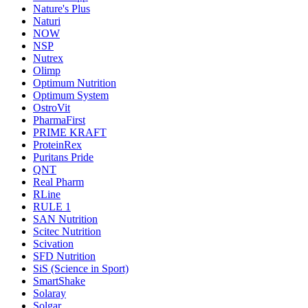
Nature's Plus
Naturi
NOW
NSP
Nutrex
Olimp
Optimum Nutrition
Optimum System
OstroVit
PharmaFirst
PRIME KRAFT
ProteinRex
Puritans Pride
QNT
Real Pharm
RLine
RULE 1
SAN Nutrition
Scitec Nutrition
Scivation
SFD Nutrition
SiS (Science in Sport)
SmartShake
Solaray
Solgar