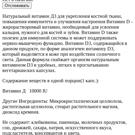
Отслеживать
Натуральный витамин Д3 для укрепления костной ткани,
повышения иммунитета и улучшения настроения Витамин D -
жирорастворимый витамин, необходимый для усвоения
кальция, нужного для костей и зубов. Витамин D также
полезен для иммунной системы и может поддерживать
нервно-мышечную функцию. Витамин D3, содержащийся в
данном продукте, по форме аналогичен витамину D3,
который выделяется в коже при воздействии солнечного
света. Данная формула снабжает организм натуральным
витамином D3 в удобных, легких в проглатывании
вегетарианских капсулах.
Содержание веществ в одной порции(1 капс.):
Витамин Д 10000 IU
Другие Ингредиенты: Микрокристаллическая целлюлоза,
растительная целлюлоза, стеарат растительного магния,
диоксид кремния.
Не содержит: клейковины, пшеницы, молочных продуктов,
сои, дрожжей, сахара, натрия, искусственного вкуса,
подсластителя, консервантов и цвета.