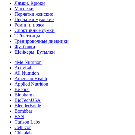
Лямки, Крюки
Магнезия
Перчатки женские
Перчатки мужские
Ремни и пояса
Спортивные сумки
Таблетницы
Тренировочные дневники
Футболки
Шейкеры, Бутылки
4Me Nutrition
ActivLab
All Nutrition
American Health
Applied Nutrition
Be First
Biopharma
BioTechUSA
BlenderBottle
Bombbar
BSN
Carlson Labs
Cellucor
Chikalab