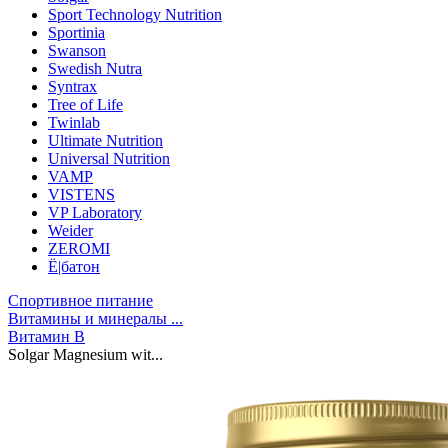
Sport Technology Nutrition
Sportinia
Swanson
Swedish Nutra
Syntrax
Tree of Life
Twinlab
Ultimate Nutrition
Universal Nutrition
VAMP
VISTENS
VP Laboratory
Weider
ZEROMI
Ё|батон
Спортивное питание
Витамины и минералы ...
Витамин B
Solgar Magnesium wit...