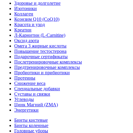
Здоровье и долголетие
Изотоники
Коллаген
Коэнзим Q10 (CoQ10)
Красота и уход
Креатин
Л-Карнитин (L-Сarnitine)
Оксид азота
Омега 3 жирные кислоты
Повышение тестостерона
Подарочные сертификаты
Послетренировочные комплексы
Предтренировочные комплексы
Пробиотики и прибиотики
Протеины
Снижение веса
Специальные добавки
Суставы и связки
Углеводы
Цинк Магний (ZMA)
Энергетики
Бинты кистевые
Бинты коленные
Головные уборы