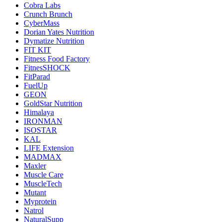
Cobra Labs
Crunch Brunch
CyberMass
Dorian Yates Nutrition
Dymatize Nutrition
FIT KIT
Fitness Food Factory
FitnesSHOCK
FitParad
FuelUp
GEON
GoldStar Nutrition
Himalaya
IRONMAN
ISOSTAR
KAL
LIFE Extension
MADMAX
Maxler
Muscle Care
MuscleTech
Mutant
Myprotein
Natrol
NaturalSupp