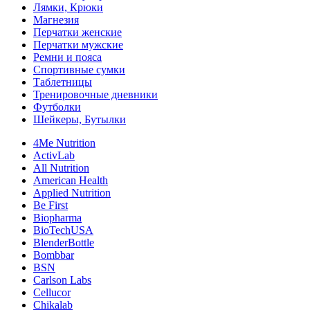
Лямки, Крюки
Магнезия
Перчатки женские
Перчатки мужские
Ремни и пояса
Спортивные сумки
Таблетницы
Тренировочные дневники
Футболки
Шейкеры, Бутылки
4Me Nutrition
ActivLab
All Nutrition
American Health
Applied Nutrition
Be First
Biopharma
BioTechUSA
BlenderBottle
Bombbar
BSN
Carlson Labs
Cellucor
Chikalab