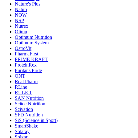
Nature's Plus
Naturi
NOW
NSP
Nutrex
Olimp
Optimum Nutrition
Optimum System
OstroVit
PharmaFirst
PRIME KRAFT
ProteinRex
Puritans Pride
QNT
Real Pharm
RLine
RULE 1
SAN Nutrition
Scitec Nutrition
Scivation
SFD Nutrition
SiS (Science in Sport)
SmartShake
Solaray
Solgar