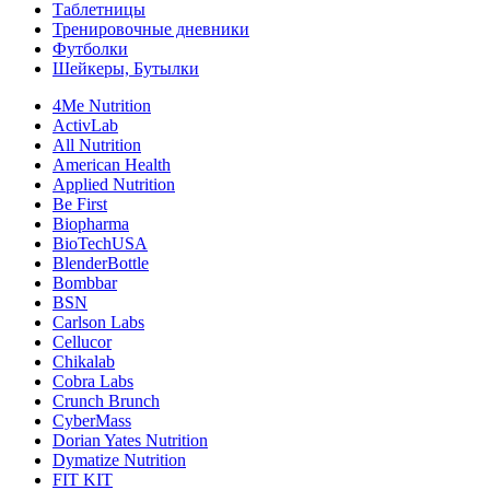
Таблетницы
Тренировочные дневники
Футболки
Шейкеры, Бутылки
4Me Nutrition
ActivLab
All Nutrition
American Health
Applied Nutrition
Be First
Biopharma
BioTechUSA
BlenderBottle
Bombbar
BSN
Carlson Labs
Cellucor
Chikalab
Cobra Labs
Crunch Brunch
CyberMass
Dorian Yates Nutrition
Dymatize Nutrition
FIT KIT