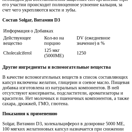
его участии происходит полноценное усвоение кальция, за
счет чего укрепляются кости и зубы.
Состав
Solgar, Витамин D3
Информация о Добавках
Действующее
Кол-во на
DV (ежедневное
вещество
порцию
значение) в %
125 мкг
Cholecalciferol
1250
(5000МЕ)
Другие ингредиенты и вспомогательные вещества
В качестве вспомогательных веществ в список составляющих
капсул включены желатин, глицерин и соевое масло. Пищевая
добавка изготовлена из натуральных компонентов. В ней
отсутствуют консерванты, подсластители, ароматизаторы и
красители. Нет молочных и пшеничных компонентов, а также
сахара, дрожжей, ГМО, глютена.
Показания к применению
Solgar, Витамин D3, холекальциферол в дозировке 5000 МЕ,
100 мягких желатиновых капсул назначается при снижении