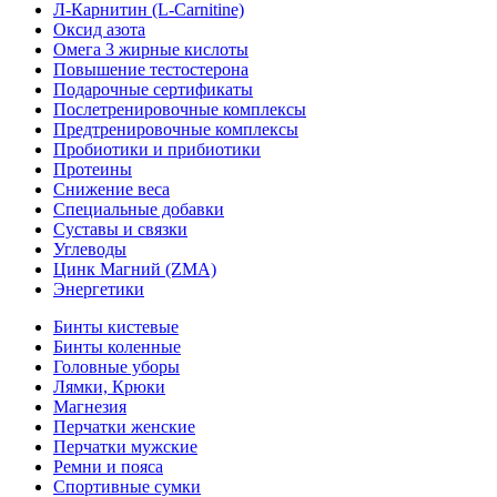
Л-Карнитин (L-Сarnitine)
Оксид азота
Омега 3 жирные кислоты
Повышение тестостерона
Подарочные сертификаты
Послетренировочные комплексы
Предтренировочные комплексы
Пробиотики и прибиотики
Протеины
Снижение веса
Специальные добавки
Суставы и связки
Углеводы
Цинк Магний (ZMA)
Энергетики
Бинты кистевые
Бинты коленные
Головные уборы
Лямки, Крюки
Магнезия
Перчатки женские
Перчатки мужские
Ремни и пояса
Спортивные сумки