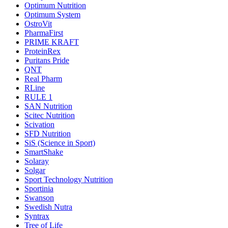
Optimum Nutrition
Optimum System
OstroVit
PharmaFirst
PRIME KRAFT
ProteinRex
Puritans Pride
QNT
Real Pharm
RLine
RULE 1
SAN Nutrition
Scitec Nutrition
Scivation
SFD Nutrition
SiS (Science in Sport)
SmartShake
Solaray
Solgar
Sport Technology Nutrition
Sportinia
Swanson
Swedish Nutra
Syntrax
Tree of Life