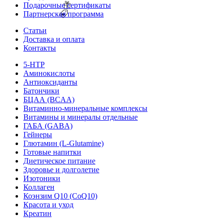
Подарочные сертификаты
Партнерская программа
Статьи
Доставка и оплата
Контакты
5-HTP
Аминокислоты
Антиоксиданты
Батончики
БЦАА (BCAA)
Витаминно-минеральные комплексы
Витамины и минералы отдельные
ГАБА (GABA)
Гейнеры
Глютамин (L-Glutamine)
Готовые напитки
Диетическое питание
Здоровье и долголетие
Изотоники
Коллаген
Коэнзим Q10 (CoQ10)
Красота и уход
Креатин