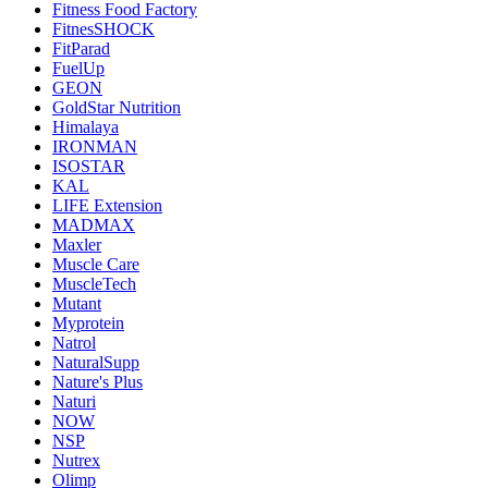
Fitness Food Factory
FitnesSHOCK
FitParad
FuelUp
GEON
GoldStar Nutrition
Himalaya
IRONMAN
ISOSTAR
KAL
LIFE Extension
MADMAX
Maxler
Muscle Care
MuscleTech
Mutant
Myprotein
Natrol
NaturalSupp
Nature's Plus
Naturi
NOW
NSP
Nutrex
Olimp