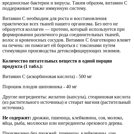
вредоносные бактерии и вирусы. Таким образом, витамин С
поддерживает также иммунную систему.
Витамин С необходим для роста и восстановления
практически всех тканей нашего организма. Без него не
образуется коллаген — протеин, который используется при
формировании различного рода соединительных тканей,
волос и кровеносных сосудов. Витамин С благотворно влияет
на печень: он помогает ей бороться с токсинами путем
стимуляции производства детоксифицирующих энзимов.
Количество питательных веществ в одной порции
продукта (1 табл.):
Витамин С (аскорбиновая кислота) - 500 мг
Порошок плодов шиповника - 40 мг
Другие ингредиенты: желатин (капсула), стеариновая кислота
(из растительного источника) и стеарат магния (растительный
источник).
Не содержит:
дрожжи, пшеница, клейковина, соя, молоко,
яйца, рыба, моллюски или ингредиенты орехового дерева.
Произведено без дрожжей, пшеницы, клейковины, сои,