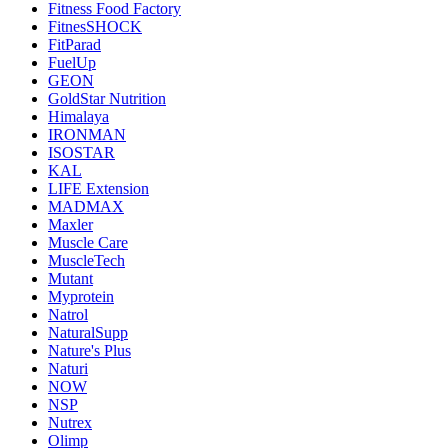
Fitness Food Factory
FitnesSHOCK
FitParad
FuelUp
GEON
GoldStar Nutrition
Himalaya
IRONMAN
ISOSTAR
KAL
LIFE Extension
MADMAX
Maxler
Muscle Care
MuscleTech
Mutant
Myprotein
Natrol
NaturalSupp
Nature's Plus
Naturi
NOW
NSP
Nutrex
Olimp