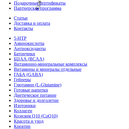
Подарочные сертификаты
Партнерская программа
Статьи
Доставка и оплата
Контакты
5-HTP
Аминокислоты
Антиоксиданты
Батончики
БЦАА (BCAA)
Витаминно-минеральные комплексы
Витамины и минералы отдельные
ГАБА (GABA)
Гейнеры
Глютамин (L-Glutamine)
Готовые напитки
Диетическое питание
Здоровье и долголетие
Изотоники
Коллаген
Коэнзим Q10 (CoQ10)
Красота и уход
Креатин