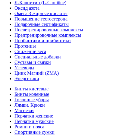
Л-Карнитин (L-Сarnitine)
Оксид азота
Омега 3 жирные кислоты
Повышение тестостерона
Подарочные сертификаты
Послетренировочные комплексы
Предтренировочные комплексы
Пробиотики и прибиотики
Протеины
Снижение веса
Специальные добавки
Суставы и связки
Углеводы
Цинк Магний (ZMA)
Энергетики
Бинты кистевые
Бинты коленные
Головные уборы
Лямки, Крюки
Магнезия
Перчатки женские
Перчатки мужские
Ремни и пояса
Спортивные сумки