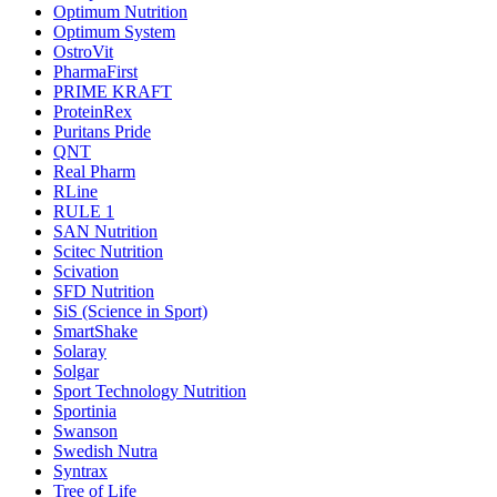
Optimum Nutrition
Optimum System
OstroVit
PharmaFirst
PRIME KRAFT
ProteinRex
Puritans Pride
QNT
Real Pharm
RLine
RULE 1
SAN Nutrition
Scitec Nutrition
Scivation
SFD Nutrition
SiS (Science in Sport)
SmartShake
Solaray
Solgar
Sport Technology Nutrition
Sportinia
Swanson
Swedish Nutra
Syntrax
Tree of Life