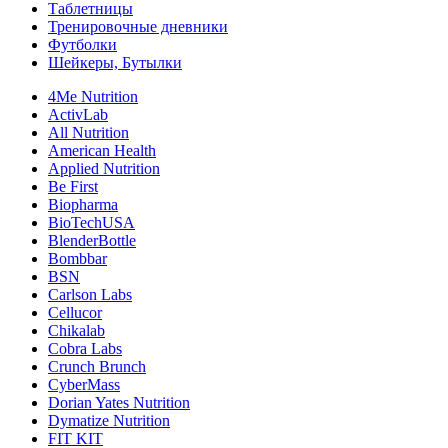
Таблетницы
Тренировочные дневники
Футболки
Шейкеры, Бутылки
4Me Nutrition
ActivLab
All Nutrition
American Health
Applied Nutrition
Be First
Biopharma
BioTechUSA
BlenderBottle
Bombbar
BSN
Carlson Labs
Cellucor
Chikalab
Cobra Labs
Crunch Brunch
CyberMass
Dorian Yates Nutrition
Dymatize Nutrition
FIT KIT