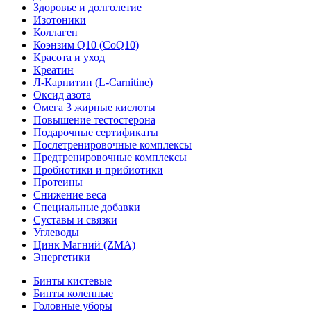
Здоровье и долголетие
Изотоники
Коллаген
Коэнзим Q10 (CoQ10)
Красота и уход
Креатин
Л-Карнитин (L-Сarnitine)
Оксид азота
Омега 3 жирные кислоты
Повышение тестостерона
Подарочные сертификаты
Послетренировочные комплексы
Предтренировочные комплексы
Пробиотики и прибиотики
Протеины
Снижение веса
Специальные добавки
Суставы и связки
Углеводы
Цинк Магний (ZMA)
Энергетики
Бинты кистевые
Бинты коленные
Головные уборы