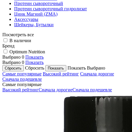
Протеин сывороточный
Протеин сывороточный гидролизат
Цинк Магний (ZMA)
Аксессуары
Шейкеры, Бутылки
Посмотреть все
В наличии
Бренд
Optimum Nutrition
Выбрано
0
Показать
Выбрано
0
Показать
Сбросить
Показать
Выбрано
Самые популярные
Высокий рейтинг
Сначала дорогие
Сначала подешевле
Самые популярные
Высокий рейтинг
Сначала дорогие
Сначала подешевле