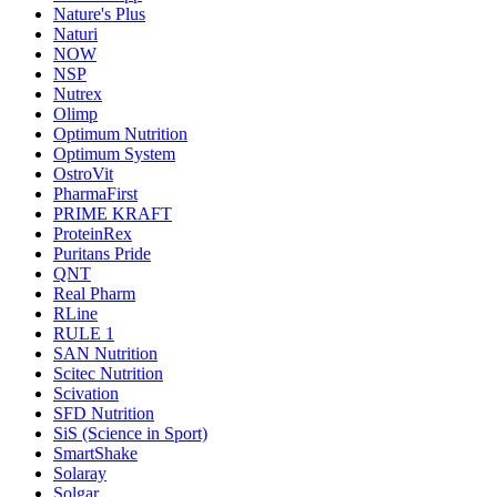
Nature's Plus
Naturi
NOW
NSP
Nutrex
Olimp
Optimum Nutrition
Optimum System
OstroVit
PharmaFirst
PRIME KRAFT
ProteinRex
Puritans Pride
QNT
Real Pharm
RLine
RULE 1
SAN Nutrition
Scitec Nutrition
Scivation
SFD Nutrition
SiS (Science in Sport)
SmartShake
Solaray
Solgar