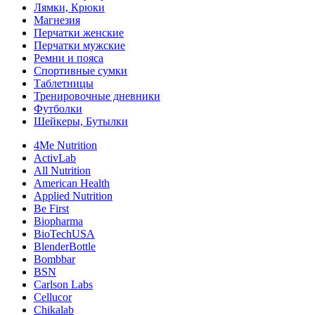
Лямки, Крюки
Магнезия
Перчатки женские
Перчатки мужские
Ремни и пояса
Спортивные сумки
Таблетницы
Тренировочные дневники
Футболки
Шейкеры, Бутылки
4Me Nutrition
ActivLab
All Nutrition
American Health
Applied Nutrition
Be First
Biopharma
BioTechUSA
BlenderBottle
Bombbar
BSN
Carlson Labs
Cellucor
Chikalab