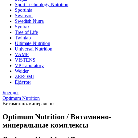
Sport Technology Nutrition
Sportinia
Swanson
Swedish Nutra
Syntrax
Tree of Life
Twinlab
Ultimate Nutrition
Universal Nutrition
VAMP
VISTENS
VP Laboratory
Weider
ZEROMI
Ё|батон
Бренды
Optimum Nutrition
Витаминно-минеральны...
Optimum Nutrition / Витаминно-
минеральные комплексы