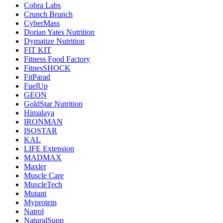
Cobra Labs
Crunch Brunch
CyberMass
Dorian Yates Nutrition
Dymatize Nutrition
FIT KIT
Fitness Food Factory
FitnesSHOCK
FitParad
FuelUp
GEON
GoldStar Nutrition
Himalaya
IRONMAN
ISOSTAR
KAL
LIFE Extension
MADMAX
Maxler
Muscle Care
MuscleTech
Mutant
Myprotein
Natrol
NaturalSupp