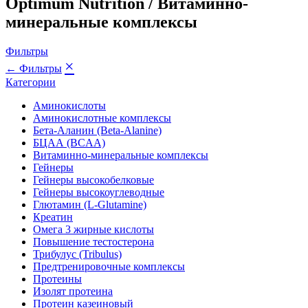
Optimum Nutrition / Витаминно-
минеральные комплексы
Фильтры
×
← Фильтры
Категории
Аминокислоты
Аминокислотные комплексы
Бета-Аланин (Beta-Alanine)
БЦАА (BCAA)
Витаминно-минеральные комплексы
Гейнеры
Гейнеры высокобелковые
Гейнеры высокоуглеводные
Глютамин (L-Glutamine)
Креатин
Омега 3 жирные кислоты
Повышение тестостерона
Трибулус (Tribulus)
Предтренировочные комплексы
Протеины
Изолят протеина
Протеин казеиновый