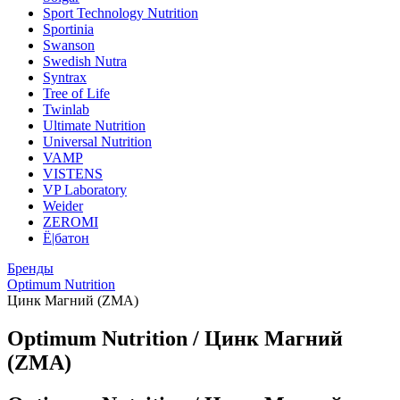
Sport Technology Nutrition
Sportinia
Swanson
Swedish Nutra
Syntrax
Tree of Life
Twinlab
Ultimate Nutrition
Universal Nutrition
VAMP
VISTENS
VP Laboratory
Weider
ZEROMI
Ё|батон
Бренды
Optimum Nutrition
Цинк Магний (ZMA)
Optimum Nutrition / Цинк Магний
(ZMA)