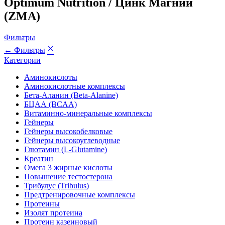
Optimum Nutrition / Цинк Магний
(ZMA)
Фильтры
×
← Фильтры
Категории
Аминокислоты
Аминокислотные комплексы
Бета-Аланин (Beta-Alanine)
БЦАА (BCAA)
Витаминно-минеральные комплексы
Гейнеры
Гейнеры высокобелковые
Гейнеры высокоуглеводные
Глютамин (L-Glutamine)
Креатин
Омега 3 жирные кислоты
Повышение тестостерона
Трибулус (Tribulus)
Предтренировочные комплексы
Протеины
Изолят протеина
Протеин казеиновый