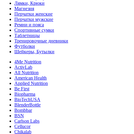
Лямки, Крюки
Магнезия
Перчатки женские
Перчатки мужские
Ремни и пояса
Спортивные сумки
Таблетницы
Тренировочные дневники
Футболки
Шейкеры, Бутылки
4Me Nutrition
ActivLab
All Nutrition
American Health
Applied Nutrition
Be First
Biopharma
BioTechUSA
BlenderBottle
Bombbar
BSN
Carlson Labs
Cellucor
Chikalab