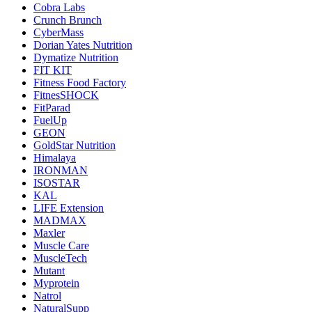
Cobra Labs
Crunch Brunch
CyberMass
Dorian Yates Nutrition
Dymatize Nutrition
FIT KIT
Fitness Food Factory
FitnesSHOCK
FitParad
FuelUp
GEON
GoldStar Nutrition
Himalaya
IRONMAN
ISOSTAR
KAL
LIFE Extension
MADMAX
Maxler
Muscle Care
MuscleTech
Mutant
Myprotein
Natrol
NaturalSupp