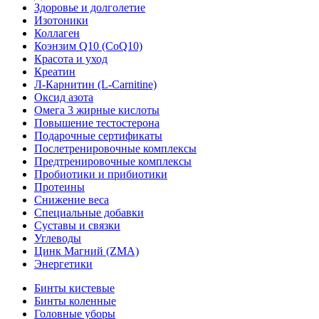
Здоровье и долголетие
Изотоники
Коллаген
Коэнзим Q10 (CoQ10)
Красота и уход
Креатин
Л-Карнитин (L-Сarnitine)
Оксид азота
Омега 3 жирные кислоты
Повышение тестостерона
Подарочные сертификаты
Послетренировочные комплексы
Предтренировочные комплексы
Пробиотики и прибиотики
Протеины
Снижение веса
Специальные добавки
Суставы и связки
Углеводы
Цинк Магний (ZMA)
Энергетики
Бинты кистевые
Бинты коленные
Головные уборы