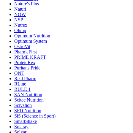
Nature's Plus
Naturi
NOW
NSP
Nutrex
Olimp
Optimum Nutrition
Optimum System
OstroVit
PharmaFirst
PRIME KRAFT
ProteinRex
Puritans Pride
QNT
Real Pharm
RLine
RULE 1
SAN Nutrition
Scitec Nutrition
Scivation
SFD Nutrition
SiS (Science in Sport)
SmartShake
Solaray
Solgar