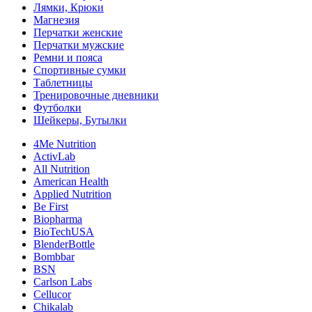
Лямки, Крюки
Магнезия
Перчатки женские
Перчатки мужские
Ремни и пояса
Спортивные сумки
Таблетницы
Тренировочные дневники
Футболки
Шейкеры, Бутылки
4Me Nutrition
ActivLab
All Nutrition
American Health
Applied Nutrition
Be First
Biopharma
BioTechUSA
BlenderBottle
Bombbar
BSN
Carlson Labs
Cellucor
Chikalab