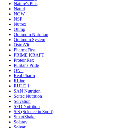
Nature's Plus
Naturi
NOW
NSP
Nutrex
Olimp
Optimum Nutrition
Optimum System
OstroVit
PharmaFirst
PRIME KRAFT
ProteinRex
Puritans Pride
QNT
Real Pharm
RLine
RULE 1
SAN Nutrition
Scitec Nutrition
Scivation
SFD Nutrition
SiS (Science in Sport)
SmartShake
Solaray
Solgar