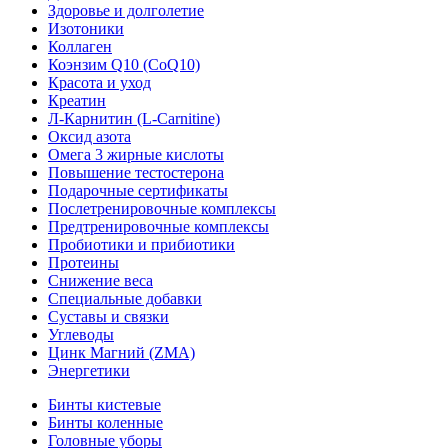
Здоровье и долголетие
Изотоники
Коллаген
Коэнзим Q10 (CoQ10)
Красота и уход
Креатин
Л-Карнитин (L-Сarnitine)
Оксид азота
Омега 3 жирные кислоты
Повышение тестостерона
Подарочные сертификаты
Послетренировочные комплексы
Предтренировочные комплексы
Пробиотики и прибиотики
Протеины
Снижение веса
Специальные добавки
Суставы и связки
Углеводы
Цинк Магний (ZMA)
Энергетики
Бинты кистевые
Бинты коленные
Головные уборы