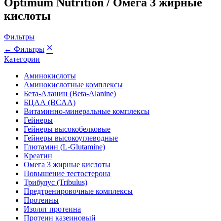
Optimum Nutrition / Омега 3 жирные
кислоты
Фильтры
×
← Фильтры
Категории
Аминокислоты
Аминокислотные комплексы
Бета-Аланин (Beta-Alanine)
БЦАА (BCAA)
Витаминно-минеральные комплексы
Гейнеры
Гейнеры высокобелковые
Гейнеры высокоуглеводные
Глютамин (L-Glutamine)
Креатин
Омега 3 жирные кислоты
Повышение тестостерона
Трибулус (Tribulus)
Предтренировочные комплексы
Протеины
Изолят протеина
Протеин казеиновый