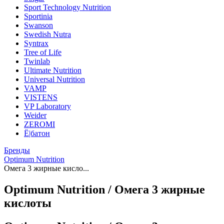
Sport Technology Nutrition
Sportinia
Swanson
Swedish Nutra
Syntrax
Tree of Life
Twinlab
Ultimate Nutrition
Universal Nutrition
VAMP
VISTENS
VP Laboratory
Weider
ZEROMI
Ё|батон
Бренды
Optimum Nutrition
Омега 3 жирные кисло...
Optimum Nutrition / Омега 3 жирные
кислоты