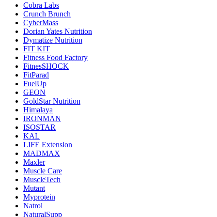
Cobra Labs
Crunch Brunch
CyberMass
Dorian Yates Nutrition
Dymatize Nutrition
FIT KIT
Fitness Food Factory
FitnesSHOCK
FitParad
FuelUp
GEON
GoldStar Nutrition
Himalaya
IRONMAN
ISOSTAR
KAL
LIFE Extension
MADMAX
Maxler
Muscle Care
MuscleTech
Mutant
Myprotein
Natrol
NaturalSupp