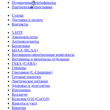
Подарочные сертификаты
Партнерская программа
Статьи
Доставка и оплата
Контакты
5-HTP
Аминокислоты
Антиоксиданты
Батончики
БЦАА (BCAA)
Витаминно-минеральные комплексы
Витамины и минералы отдельные
ГАБА (GABA)
Гейнеры
Глютамин (L-Glutamine)
Готовые напитки
Диетическое питание
Здоровье и долголетие
Изотоники
Коллаген
Коэнзим Q10 (CoQ10)
Красота и уход
Креатин