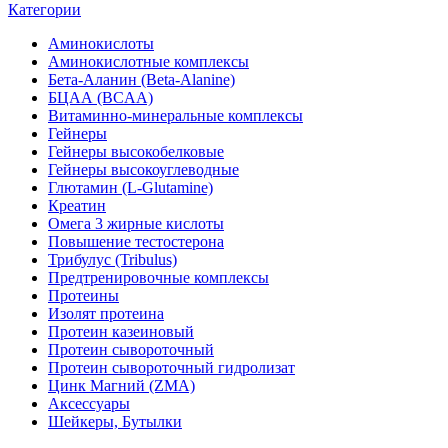
Категории
Аминокислоты
Аминокислотные комплексы
Бета-Аланин (Beta-Alanine)
БЦАА (BCAA)
Витаминно-минеральные комплексы
Гейнеры
Гейнеры высокобелковые
Гейнеры высокоуглеводные
Глютамин (L-Glutamine)
Креатин
Омега 3 жирные кислоты
Повышение тестостерона
Трибулус (Tribulus)
Предтренировочные комплексы
Протеины
Изолят протеина
Протеин казеиновый
Протеин сывороточный
Протеин сывороточный гидролизат
Цинк Магний (ZMA)
Аксессуары
Шейкеры, Бутылки