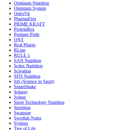
Optimum Nutrition
Optimum System
OstroVit
PharmaFirst
PRIME KRAFT
ProteinRex
Puritans Pride
QNT
Real Pharm
RLine
RULE 1
SAN Nutrition
Scitec Nutrition
Scivation
SFD Nutrition
SiS (Science in Sport)
SmartShake
Solaray
Solgar
Sport Technology Nutrition
Sportinia
Swanson
Swedish Nutra
Syntrax
Tree of Life