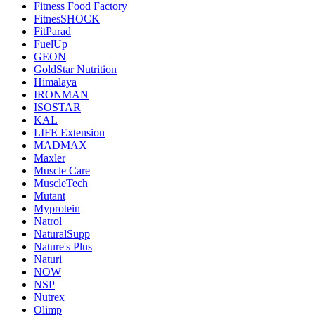
Fitness Food Factory
FitnesSHOCK
FitParad
FuelUp
GEON
GoldStar Nutrition
Himalaya
IRONMAN
ISOSTAR
KAL
LIFE Extension
MADMAX
Maxler
Muscle Care
MuscleTech
Mutant
Myprotein
Natrol
NaturalSupp
Nature's Plus
Naturi
NOW
NSP
Nutrex
Olimp