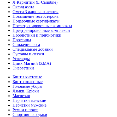
Л-Карнитин (L-Сarnitine)
Оксид азота
Омега 3 жирные кислоты
Повышение тестостерона
Подарочные сертификаты
Послетренировочные комплексы
Предтренировочные комплексы
Пробиотики и прибиотики
Протеины
Снижение веса
Специальные добавки
Суставы и связки
Углеводы
Цинк Магний (ZMA)
Энергетики
Бинты кистевые
Бинты коленные
Головные уборы
Лямки, Крюки
Магнезия
Перчатки женские
Перчатки мужские
Ремни и пояса
Спортивные сумки