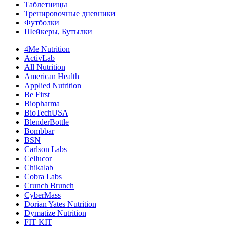
Таблетницы
Тренировочные дневники
Футболки
Шейкеры, Бутылки
4Me Nutrition
ActivLab
All Nutrition
American Health
Applied Nutrition
Be First
Biopharma
BioTechUSA
BlenderBottle
Bombbar
BSN
Carlson Labs
Cellucor
Chikalab
Cobra Labs
Crunch Brunch
CyberMass
Dorian Yates Nutrition
Dymatize Nutrition
FIT KIT