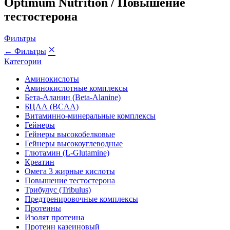
Optimum Nutrition / Повышение
тестостерона
Фильтры
×
← Фильтры
Категории
Аминокислоты
Аминокислотные комплексы
Бета-Аланин (Beta-Alanine)
БЦАА (BCAA)
Витаминно-минеральные комплексы
Гейнеры
Гейнеры высокобелковые
Гейнеры высокоуглеводные
Глютамин (L-Glutamine)
Креатин
Омега 3 жирные кислоты
Повышение тестостерона
Трибулус (Tribulus)
Предтренировочные комплексы
Протеины
Изолят протеина
Протеин казеиновый