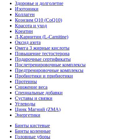
Здоровье и долголетие
Изотоники
Коллаген
Коэнзим Q10 (CoQ10)
Красота и уход
Креатин
Л-Карнитин (L-Сarnitine)
Оксид азота
Омега 3 жирные кислоты
Повышение тестостерона
Подарочные сертификаты
Послетренировочные комплексы
Предтренировочные комплексы
Пробиотики и прибиотики
Протеины
Снижение веса
Специальные добавки
Суставы и связки
Углеводы
Цинк Магний (ZMA)
Энергетики
Бинты кистевые
Бинты коленные
Головные уборы