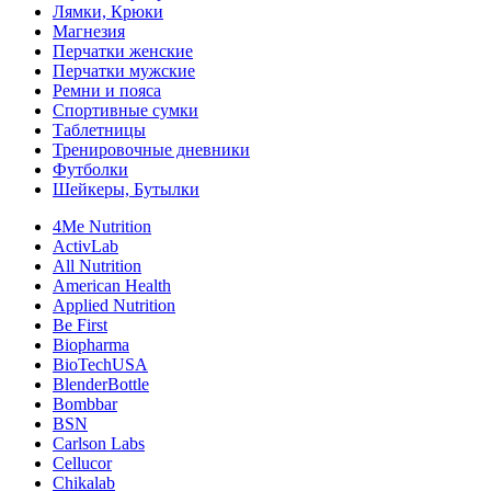
Лямки, Крюки
Магнезия
Перчатки женские
Перчатки мужские
Ремни и пояса
Спортивные сумки
Таблетницы
Тренировочные дневники
Футболки
Шейкеры, Бутылки
4Me Nutrition
ActivLab
All Nutrition
American Health
Applied Nutrition
Be First
Biopharma
BioTechUSA
BlenderBottle
Bombbar
BSN
Carlson Labs
Cellucor
Chikalab