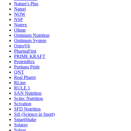
Nature's Plus
Naturi
NOW
NSP
Nutrex
Olimp
Optimum Nutrition
Optimum System
OstroVit
PharmaFirst
PRIME KRAFT
ProteinRex
Puritans Pride
QNT
Real Pharm
RLine
RULE 1
SAN Nutrition
Scitec Nutrition
Scivation
SFD Nutrition
SiS (Science in Sport)
SmartShake
Solaray
Solgar