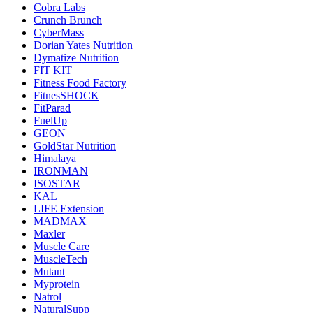
Cobra Labs
Crunch Brunch
CyberMass
Dorian Yates Nutrition
Dymatize Nutrition
FIT KIT
Fitness Food Factory
FitnesSHOCK
FitParad
FuelUp
GEON
GoldStar Nutrition
Himalaya
IRONMAN
ISOSTAR
KAL
LIFE Extension
MADMAX
Maxler
Muscle Care
MuscleTech
Mutant
Myprotein
Natrol
NaturalSupp