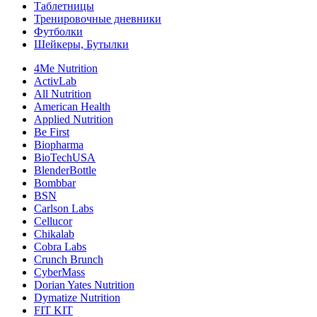
Таблетницы
Тренировочные дневники
Футболки
Шейкеры, Бутылки
4Me Nutrition
ActivLab
All Nutrition
American Health
Applied Nutrition
Be First
Biopharma
BioTechUSA
BlenderBottle
Bombbar
BSN
Carlson Labs
Cellucor
Chikalab
Cobra Labs
Crunch Brunch
CyberMass
Dorian Yates Nutrition
Dymatize Nutrition
FIT KIT