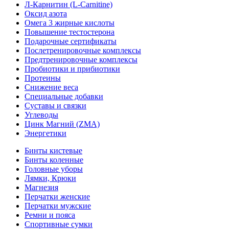
Л-Карнитин (L-Сarnitine)
Оксид азота
Омега 3 жирные кислоты
Повышение тестостерона
Подарочные сертификаты
Послетренировочные комплексы
Предтренировочные комплексы
Пробиотики и прибиотики
Протеины
Снижение веса
Специальные добавки
Суставы и связки
Углеводы
Цинк Магний (ZMA)
Энергетики
Бинты кистевые
Бинты коленные
Головные уборы
Лямки, Крюки
Магнезия
Перчатки женские
Перчатки мужские
Ремни и пояса
Спортивные сумки