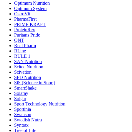
Optimum Nutrition
Optimum System
OstroVit
PharmaFirst
PRIME KRAFT
ProteinRex
Puritans Pride
QNT
Real Pharm
RLine
RULE 1
SAN Nutrition
Scitec Nutrition
Scivation
SFD Nutrition
SiS (Science in Sport)
SmartShake
Solaray
Solgar
Sport Technology Nutrition
Sportinia
Swanson
Swedish Nutra
Syntrax
Tree of Life