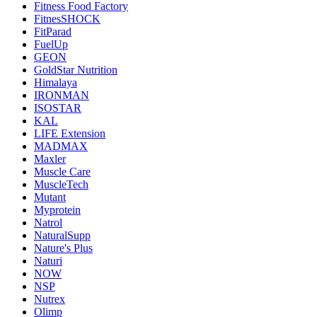
Fitness Food Factory
FitnesSHOCK
FitParad
FuelUp
GEON
GoldStar Nutrition
Himalaya
IRONMAN
ISOSTAR
KAL
LIFE Extension
MADMAX
Maxler
Muscle Care
MuscleTech
Mutant
Myprotein
Natrol
NaturalSupp
Nature's Plus
Naturi
NOW
NSP
Nutrex
Olimp