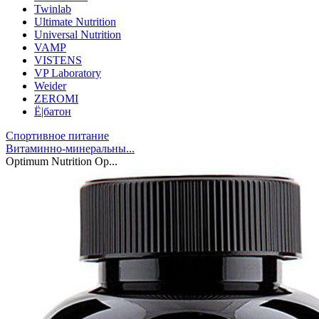
Twinlab
Ultimate Nutrition
Universal Nutrition
VAMP
VISTENS
VP Laboratory
Weider
ZEROMI
Ё|батон
Спортивное питание
Витаминно-минеральны...
Optimum Nutrition Op...