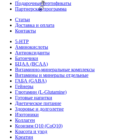
Подарочные сертификаты
Партнерская программа
Статьи
Доставка и оплата
Контакты
5-HTP
Аминокислоты
Антиоксиданты
Батончики
БЦАА (BCAA)
Витаминно-минеральные комплексы
Витамины и минералы отдельные
ГАБА (GABA)
Гейнеры
Глютамин (L-Glutamine)
Готовые напитки
Диетическое питание
Здоровье и долголетие
Изотоники
Коллаген
Коэнзим Q10 (CoQ10)
Красота и уход
Креатин