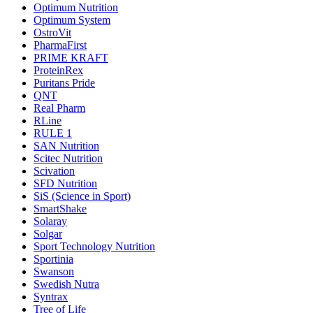
Optimum Nutrition
Optimum System
OstroVit
PharmaFirst
PRIME KRAFT
ProteinRex
Puritans Pride
QNT
Real Pharm
RLine
RULE 1
SAN Nutrition
Scitec Nutrition
Scivation
SFD Nutrition
SiS (Science in Sport)
SmartShake
Solaray
Solgar
Sport Technology Nutrition
Sportinia
Swanson
Swedish Nutra
Syntrax
Tree of Life