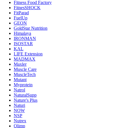
Fitness Food Factory
FitnesSHOCK
FitParad
FuelUp
GEON
GoldStar Nutrition
Himalaya
IRONMAN
ISOSTAR
KAL
LIFE Extension
MADMAX
Maxler
Muscle Care
MuscleTech
Mutant
Myprotein
Natrol
NaturalSupp
Nature's Plus
Naturi
NOW
NSP
Nutrex
Olimp