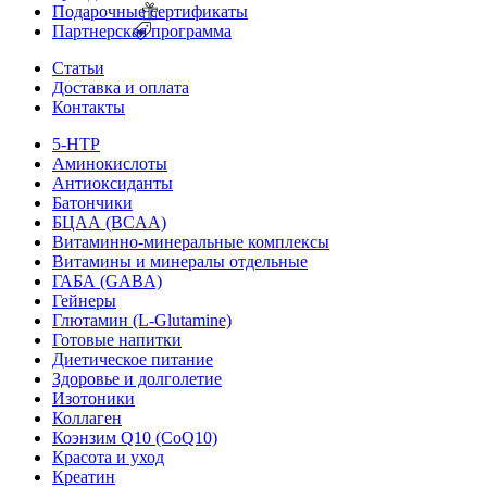
Подарочные сертификаты
Партнерская программа
Статьи
Доставка и оплата
Контакты
5-HTP
Аминокислоты
Антиоксиданты
Батончики
БЦАА (BCAA)
Витаминно-минеральные комплексы
Витамины и минералы отдельные
ГАБА (GABA)
Гейнеры
Глютамин (L-Glutamine)
Готовые напитки
Диетическое питание
Здоровье и долголетие
Изотоники
Коллаген
Коэнзим Q10 (CoQ10)
Красота и уход
Креатин