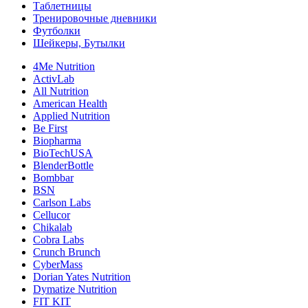
Таблетницы
Тренировочные дневники
Футболки
Шейкеры, Бутылки
4Me Nutrition
ActivLab
All Nutrition
American Health
Applied Nutrition
Be First
Biopharma
BioTechUSA
BlenderBottle
Bombbar
BSN
Carlson Labs
Cellucor
Chikalab
Cobra Labs
Crunch Brunch
CyberMass
Dorian Yates Nutrition
Dymatize Nutrition
FIT KIT