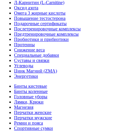
Л-Карнитин (L-Сarnitine)
Оксид азота
Омега 3 жирные кислоты
Повышение тестостерона
Подарочные сертификаты
Послетренировочные комплексы
Предтренировочные комплексы
Пробиотики и прибиотики
Протеины
Снижение веса
Специальные добавки
Суставы и связки
Углеводы
Цинк Магний (ZMA)
Энергетики
Бинты кистевые
Бинты коленные
Головные уборы
Лямки, Крюки
Магнезия
Перчатки женские
Перчатки мужские
Ремни и пояса
Спортивные сумки