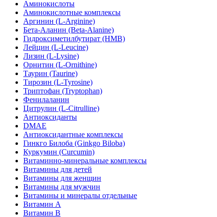
Аминокислоты
Аминокислотные комплексы
Аргинин (L-Arginine)
Бета-Аланин (Beta-Alanine)
Гидроксиметилбутират (HMB)
Лейцин (L-Leucine)
Лизин (L-Lysine)
Орнитин (L-Ornithine)
Таурин (Taurine)
Тирозин (L-Tyrosine)
Триптофан (Tryptophan)
Фенилаланин
Цитрулин (L-Citrulline)
Антиоксиданты
DMAE
Антиоксидантные комплексы
Гинкго Билоба (Ginkgo Biloba)
Куркумин (Curcumin)
Витаминно-минеральные комплексы
Витамины для детей
Витамины для женщин
Витамины для мужчин
Витамины и минералы отдельные
Витамин A
Витамин B