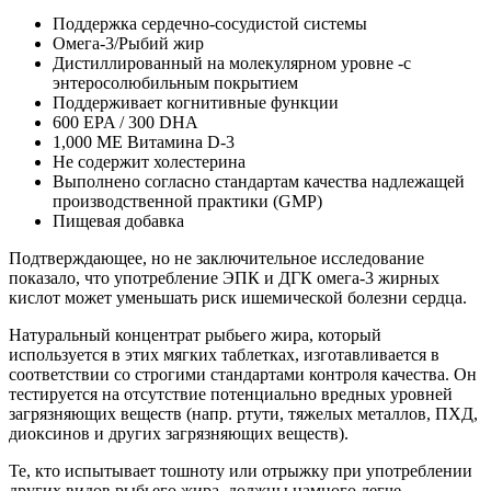
Поддержка сердечно-сосудистой системы
Омега-3/Рыбий жир
Дистиллированный на молекулярном уровне -с
энтеросолюбильным покрытием
Поддерживает когнитивные функции
600 EPA / 300 DHA
1,000 МЕ Витамина D-3
Не содержит холестерина
Выполнено согласно стандартам качества надлежащей
производственной практики (GMP)
Пищевая добавка
Подтверждающее, но не заключительное исследование
показало, что употребление ЭПК и ДГК омега-3 жирных
кислот может уменьшать риск ишемической болезни сердца.
Натуральный концентрат рыбьего жира, который
используется в этих мягких таблетках, изготавливается в
соответствии со строгими стандартами контроля качества. Он
тестируется на отсутствие потенциально вредных уровней
загрязняющих веществ (напр. ртути, тяжелых металлов, ПХД,
диоксинов и других загрязняющих веществ).
Те, кто испытывает тошноту или отрыжку при употреблении
других видов рыбьего жира, должны намного легче