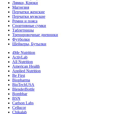
Лямки, Крюки
Магнезия
Перчатки женские
Перчатки мужские
Ремни и пояса
Спортивные сумки
Таблетницы
Тренировочные дневники
Футболки
Шейкеры, Бутылки
4Me Nutrition
ActivLab
All Nutrition
American Health
Applied Nutrition
Be First
Biopharma
BioTechUSA
BlenderBottle
Bombbar
BSN
Carlson Labs
Cellucor
Chikalab