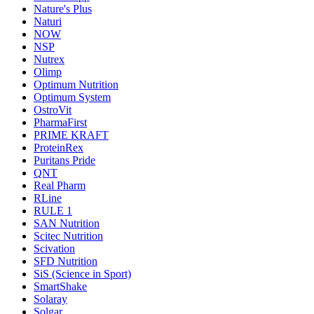
Nature's Plus
Naturi
NOW
NSP
Nutrex
Olimp
Optimum Nutrition
Optimum System
OstroVit
PharmaFirst
PRIME KRAFT
ProteinRex
Puritans Pride
QNT
Real Pharm
RLine
RULE 1
SAN Nutrition
Scitec Nutrition
Scivation
SFD Nutrition
SiS (Science in Sport)
SmartShake
Solaray
Solgar