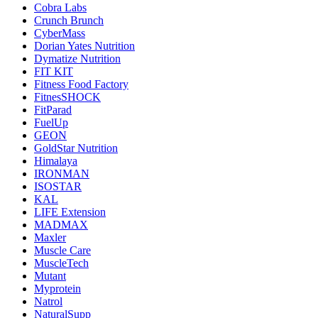
Cobra Labs
Crunch Brunch
CyberMass
Dorian Yates Nutrition
Dymatize Nutrition
FIT KIT
Fitness Food Factory
FitnesSHOCK
FitParad
FuelUp
GEON
GoldStar Nutrition
Himalaya
IRONMAN
ISOSTAR
KAL
LIFE Extension
MADMAX
Maxler
Muscle Care
MuscleTech
Mutant
Myprotein
Natrol
NaturalSupp