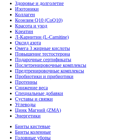
Здоровье и долголетие
Изотоники
Коллаген
Коэнзим Q10 (CoQ10)
Красота и уход
Креатин
Л-Карнитин (L-Сarnitine)
Оксид азота
Омега 3 жирные кислоты
Повышение тестостерона
Подарочные сертификаты
Послетренировочные комплексы
Предтренировочные комплексы
Пробиотики и прибиотики
Протеины
Снижение веса
Специальные добавки
Суставы и связки
Углеводы
Цинк Магний (ZMA)
Энергетики
Бинты кистевые
Бинты коленные
Головные уборы