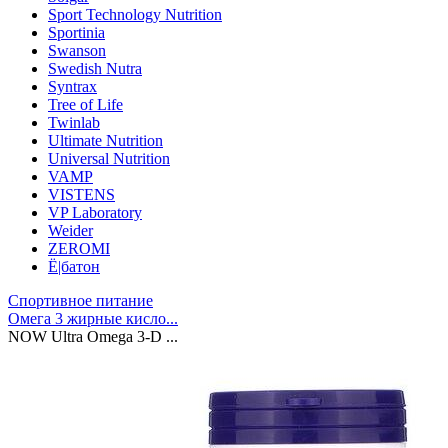
Sport Technology Nutrition
Sportinia
Swanson
Swedish Nutra
Syntrax
Tree of Life
Twinlab
Ultimate Nutrition
Universal Nutrition
VAMP
VISTENS
VP Laboratory
Weider
ZEROMI
Ё|батон
Спортивное питание
Омега 3 жирные кисло...
NOW Ultra Omega 3-D ...