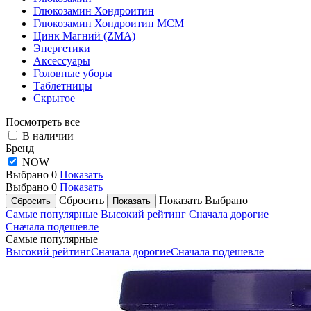
Глюкозамин Хондроитин
Глюкозамин Хондроитин МСМ
Цинк Магний (ZMA)
Энергетики
Аксессуары
Головные уборы
Таблетницы
Скрытое
Посмотреть все
В наличии
Бренд
NOW
Выбрано
0
Показать
Выбрано
0
Показать
Сбросить
Показать
Выбрано
Самые популярные
Высокий рейтинг
Сначала дорогие
Сначала подешевле
Самые популярные
Высокий рейтинг
Сначала дорогие
Сначала подешевле