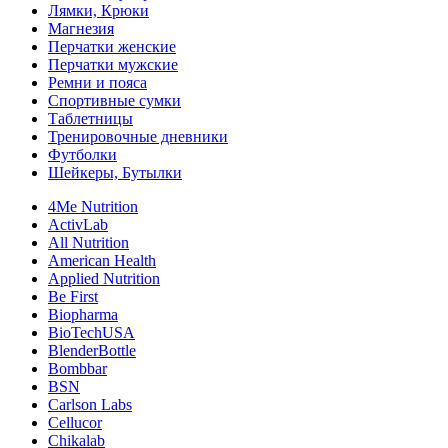
Лямки, Крюки
Магнезия
Перчатки женские
Перчатки мужские
Ремни и пояса
Спортивные сумки
Таблетницы
Тренировочные дневники
Футболки
Шейкеры, Бутылки
4Me Nutrition
ActivLab
All Nutrition
American Health
Applied Nutrition
Be First
Biopharma
BioTechUSA
BlenderBottle
Bombbar
BSN
Carlson Labs
Cellucor
Chikalab