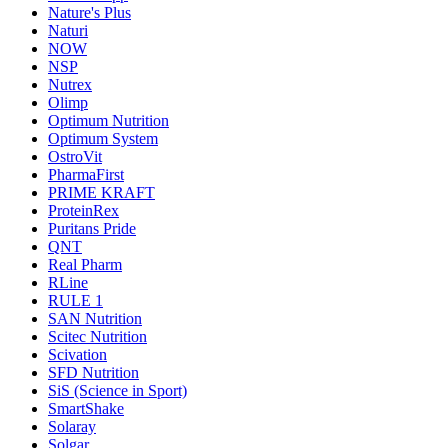
Nature's Plus
Naturi
NOW
NSP
Nutrex
Olimp
Optimum Nutrition
Optimum System
OstroVit
PharmaFirst
PRIME KRAFT
ProteinRex
Puritans Pride
QNT
Real Pharm
RLine
RULE 1
SAN Nutrition
Scitec Nutrition
Scivation
SFD Nutrition
SiS (Science in Sport)
SmartShake
Solaray
Solgar