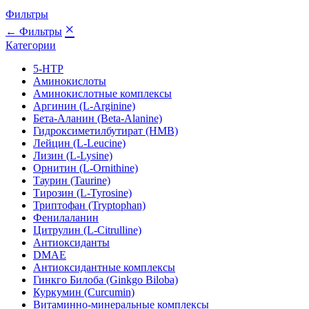
Фильтры
×
← Фильтры
Категории
5-HTP
Аминокислоты
Аминокислотные комплексы
Аргинин (L-Arginine)
Бета-Аланин (Beta-Alanine)
Гидроксиметилбутират (HMB)
Лейцин (L-Leucine)
Лизин (L-Lysine)
Орнитин (L-Ornithine)
Таурин (Taurine)
Тирозин (L-Tyrosine)
Триптофан (Tryptophan)
Фенилаланин
Цитрулин (L-Citrulline)
Антиоксиданты
DMAE
Антиоксидантные комплексы
Гинкго Билоба (Ginkgo Biloba)
Куркумин (Curcumin)
Витаминно-минеральные комплексы