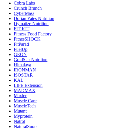
Cobra Labs
Crunch Brunch
CyberMass
Dorian Yates Nutrition
Dymatize Nutrition
FIT KIT
Fitness Food Factory
FitnesSHOCK
FitParad
FuelUp
GEON
GoldStar Nutrition
Himalaya
IRONMAN
ISOSTAR
KAL
LIFE Extension
MADMAX
Maxler
Muscle Care
MuscleTech
Mutant
Myprotein
Natrol
NaturalSupp