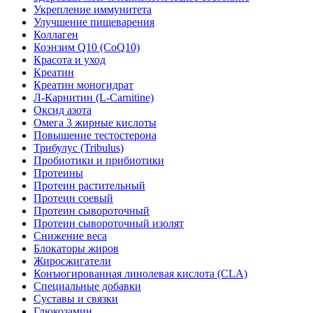
Укрепление иммунитета
Улучшение пищеварения
Коллаген
Коэнзим Q10 (CoQ10)
Красота и уход
Креатин
Креатин моногидрат
Л-Карнитин (L-Сarnitine)
Оксид азота
Омега 3 жирные кислоты
Повышение тестостерона
Трибулус (Tribulus)
Пробиотики и прибиотики
Протеины
Протеин растительный
Протеин соевый
Протеин сывороточный
Протеин сывороточный изолят
Снижение веса
Блокаторы жиров
Жиросжигатели
Конъюгированная линолевая кислота (CLA)
Специальные добавки
Суставы и связки
Глюкозамин