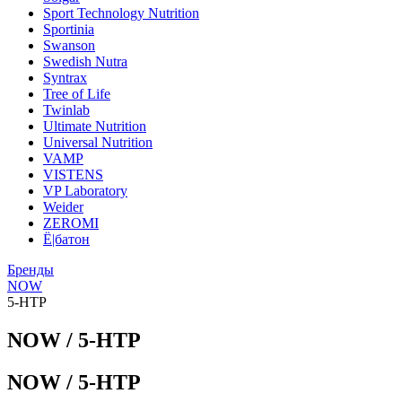
Sport Technology Nutrition
Sportinia
Swanson
Swedish Nutra
Syntrax
Tree of Life
Twinlab
Ultimate Nutrition
Universal Nutrition
VAMP
VISTENS
VP Laboratory
Weider
ZEROMI
Ё|батон
Бренды
NOW
5-HTP
NOW / 5-HTP
NOW / 5-HTP