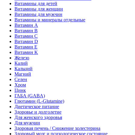
Витамины для детей
Витамины для женщин
Витамины для мужчин
Витамины и минералы отдельные
Витамин A
Витамин B
Витамин C
Витамин D
Витамин E
Витамин K
Железо
Калий
Кальций
Магний
Селен
Хром
Цинк
ГАБА (GABA)
Глютамин (L-Glutamine)
Диетическое питание
Здоровье и долголетие
Для женского здоровья
Для мужчин
Здоровая печень / Cнижение холестерина
Здоровый мозг и психологическое состояние