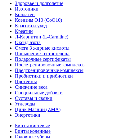
Здоровье и долголетие
Изотоники
Коллаген
Коэнзим Q10 (CoQ10)
Красота и уход
Креатин
Л-Карнитин (L-Сarnitine)
Оксид азота
Омега 3 жирные кислоты
Повышение тестостерона
Подарочные сертификаты
Послетренировочные комплексы
Предтренировочные комплексы
Пробиотики и прибиотики
Протеины
Снижение веса
Специальные добавки
Суставы и связки
Углеводы
Цинк Магний (ZMA)
Энергетики
Бинты кистевые
Бинты коленные
Головные уборы