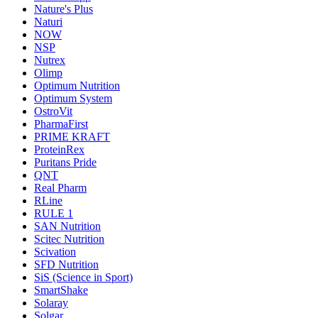
Nature's Plus
Naturi
NOW
NSP
Nutrex
Olimp
Optimum Nutrition
Optimum System
OstroVit
PharmaFirst
PRIME KRAFT
ProteinRex
Puritans Pride
QNT
Real Pharm
RLine
RULE 1
SAN Nutrition
Scitec Nutrition
Scivation
SFD Nutrition
SiS (Science in Sport)
SmartShake
Solaray
Solgar