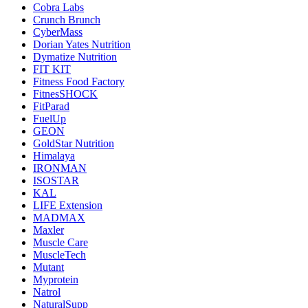
Cobra Labs
Crunch Brunch
CyberMass
Dorian Yates Nutrition
Dymatize Nutrition
FIT KIT
Fitness Food Factory
FitnesSHOCK
FitParad
FuelUp
GEON
GoldStar Nutrition
Himalaya
IRONMAN
ISOSTAR
KAL
LIFE Extension
MADMAX
Maxler
Muscle Care
MuscleTech
Mutant
Myprotein
Natrol
NaturalSupp