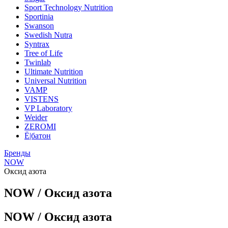
Sport Technology Nutrition
Sportinia
Swanson
Swedish Nutra
Syntrax
Tree of Life
Twinlab
Ultimate Nutrition
Universal Nutrition
VAMP
VISTENS
VP Laboratory
Weider
ZEROMI
Ё|батон
Бренды
NOW
Оксид азота
NOW / Оксид азота
NOW / Оксид азота