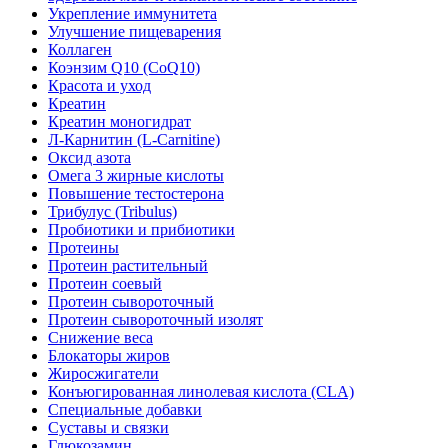
Укрепление иммунитета
Улучшение пищеварения
Коллаген
Коэнзим Q10 (CoQ10)
Красота и уход
Креатин
Креатин моногидрат
Л-Карнитин (L-Сarnitine)
Оксид азота
Омега 3 жирные кислоты
Повышение тестостерона
Трибулус (Tribulus)
Пробиотики и прибиотики
Протеины
Протеин растительный
Протеин соевый
Протеин сывороточный
Протеин сывороточный изолят
Снижение веса
Блокаторы жиров
Жиросжигатели
Конъюгированная линолевая кислота (CLA)
Специальные добавки
Суставы и связки
Глюкозамин