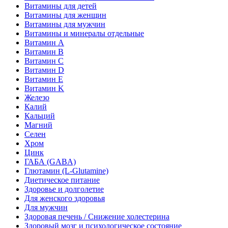
Витамины для детей
Витамины для женщин
Витамины для мужчин
Витамины и минералы отдельные
Витамин A
Витамин B
Витамин C
Витамин D
Витамин E
Витамин K
Железо
Калий
Кальций
Магний
Селен
Хром
Цинк
ГАБА (GABA)
Глютамин (L-Glutamine)
Диетическое питание
Здоровье и долголетие
Для женского здоровья
Для мужчин
Здоровая печень / Cнижение холестерина
Здоровый мозг и психологическое состояние