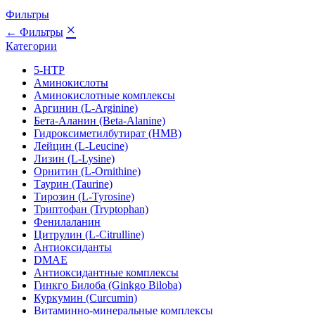
Фильтры
×
← Фильтры
Категории
5-HTP
Аминокислоты
Аминокислотные комплексы
Аргинин (L-Arginine)
Бета-Аланин (Beta-Alanine)
Гидроксиметилбутират (HMB)
Лейцин (L-Leucine)
Лизин (L-Lysine)
Орнитин (L-Ornithine)
Таурин (Taurine)
Тирозин (L-Tyrosine)
Триптофан (Tryptophan)
Фенилаланин
Цитрулин (L-Citrulline)
Антиоксиданты
DMAE
Антиоксидантные комплексы
Гинкго Билоба (Ginkgo Biloba)
Куркумин (Curcumin)
Витаминно-минеральные комплексы