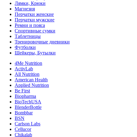
Лямки, Крюки
Магнезия
Перчатки женские
Перчатки мужские
Ремни и пояса
Спортивные сумки
Таблетницы
Тренировочные дневники
Футболки
Шейкеры, Бутылки
4Me Nutrition
ActivLab
All Nutrition
American Health
Applied Nutrition
Be First
Biopharma
BioTechUSA
BlenderBottle
Bombbar
BSN
Carlson Labs
Cellucor
Chikalab