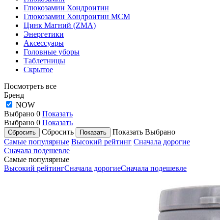
Глюкозамин Хондроитин
Глюкозамин Хондроитин МСМ
Цинк Магний (ZMA)
Энергетики
Аксессуары
Головные уборы
Таблетницы
Скрытое
Посмотреть все
Бренд
NOW
Выбрано
0
Показать
Выбрано
0
Показать
Сбросить
Показать
Выбрано
Самые популярные
Высокий рейтинг
Сначала дорогие
Сначала подешевле
Самые популярные
Высокий рейтинг
Сначала дорогие
Сначала подешевле