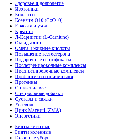
Здоровье и долголетие
Изотоники
Коллаген
Коэнзим Q10 (CoQ10)
Красота и уход
Креатин
Л-Карнитин (L-Сarnitine)
Оксид азота
Омега 3 жирные кислоты
Повышение тестостерона
Подарочные сертификаты
Послетренировочные комплексы
Предтренировочные комплексы
Пробиотики и прибиотики
Протеины
Снижение веса
Специальные добавки
Суставы и связки
Углеводы
Цинк Магний (ZMA)
Энергетики
Бинты кистевые
Бинты коленные
Головные уборы