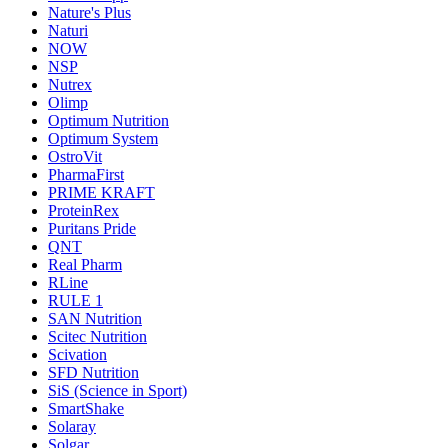
Nature's Plus
Naturi
NOW
NSP
Nutrex
Olimp
Optimum Nutrition
Optimum System
OstroVit
PharmaFirst
PRIME KRAFT
ProteinRex
Puritans Pride
QNT
Real Pharm
RLine
RULE 1
SAN Nutrition
Scitec Nutrition
Scivation
SFD Nutrition
SiS (Science in Sport)
SmartShake
Solaray
Solgar