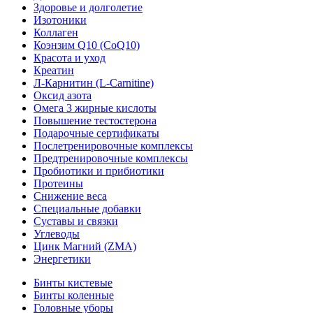
Здоровье и долголетие
Изотоники
Коллаген
Коэнзим Q10 (CoQ10)
Красота и уход
Креатин
Л-Карнитин (L-Сarnitine)
Оксид азота
Омега 3 жирные кислоты
Повышение тестостерона
Подарочные сертификаты
Послетренировочные комплексы
Предтренировочные комплексы
Пробиотики и прибиотики
Протеины
Снижение веса
Специальные добавки
Суставы и связки
Углеводы
Цинк Магний (ZMA)
Энергетики
Бинты кистевые
Бинты коленные
Головные уборы