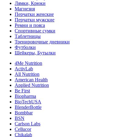
Лямки, Крюки
Магнезия
Перчатки женские
Перчатки мужские
Ремни и пояса
Спортивные сумки
Таблетницы
Тренировочные дневники
Футболки
Шейкеры, Бутылки
4Me Nutrition
ActivLab
All Nutrition
American Health
Applied Nutrition
Be First
Biopharma
BioTechUSA
BlenderBottle
Bombbar
BSN
Carlson Labs
Cellucor
Chikalab