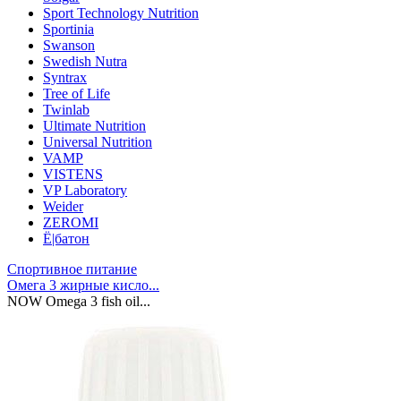
Sport Technology Nutrition
Sportinia
Swanson
Swedish Nutra
Syntrax
Tree of Life
Twinlab
Ultimate Nutrition
Universal Nutrition
VAMP
VISTENS
VP Laboratory
Weider
ZEROMI
Ё|батон
Спортивное питание
Омега 3 жирные кисло...
NOW Omega 3 fish oil...