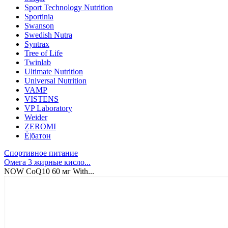
Sport Technology Nutrition
Sportinia
Swanson
Swedish Nutra
Syntrax
Tree of Life
Twinlab
Ultimate Nutrition
Universal Nutrition
VAMP
VISTENS
VP Laboratory
Weider
ZEROMI
Ё|батон
Спортивное питание
Омега 3 жирные кисло...
NOW CoQ10 60 мг With...