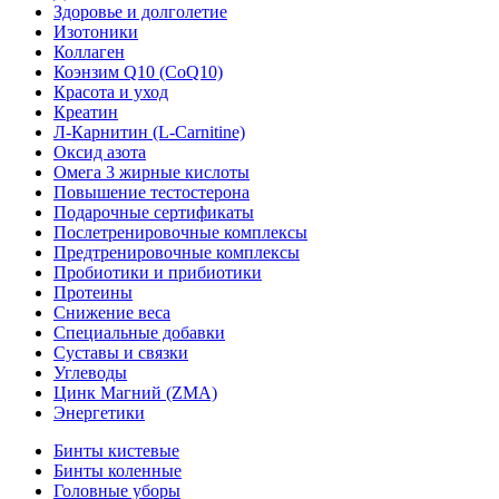
Здоровье и долголетие
Изотоники
Коллаген
Коэнзим Q10 (CoQ10)
Красота и уход
Креатин
Л-Карнитин (L-Сarnitine)
Оксид азота
Омега 3 жирные кислоты
Повышение тестостерона
Подарочные сертификаты
Послетренировочные комплексы
Предтренировочные комплексы
Пробиотики и прибиотики
Протеины
Снижение веса
Специальные добавки
Суставы и связки
Углеводы
Цинк Магний (ZMA)
Энергетики
Бинты кистевые
Бинты коленные
Головные уборы