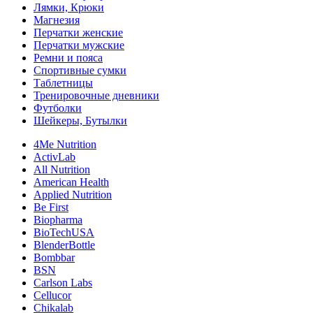
Лямки, Крюки
Магнезия
Перчатки женские
Перчатки мужские
Ремни и пояса
Спортивные сумки
Таблетницы
Тренировочные дневники
Футболки
Шейкеры, Бутылки
4Me Nutrition
ActivLab
All Nutrition
American Health
Applied Nutrition
Be First
Biopharma
BioTechUSA
BlenderBottle
Bombbar
BSN
Carlson Labs
Cellucor
Chikalab