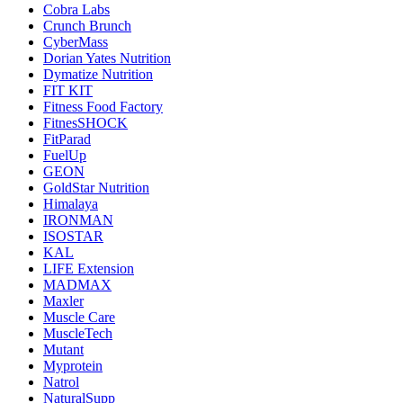
Cobra Labs
Crunch Brunch
CyberMass
Dorian Yates Nutrition
Dymatize Nutrition
FIT KIT
Fitness Food Factory
FitnesSHOCK
FitParad
FuelUp
GEON
GoldStar Nutrition
Himalaya
IRONMAN
ISOSTAR
KAL
LIFE Extension
MADMAX
Maxler
Muscle Care
MuscleTech
Mutant
Myprotein
Natrol
NaturalSupp