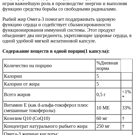
играя важнейшую роль в производстве энергии и выполняя
функцию средства борьбы со свободными радикалами.
Рыбий жир Омега-3 помогает поддерживать здоровую
функцию сердца и содействует сбалансированности
функционирования иммунной системы. Этот продукт
объединяет два ингредиента, укрепляющие здоровье сердца, в
одной удобной мягкой желатиновой капсуле.
Содержание веществ в одной порции(1 капсула):
%Дневная
Количество на порцию
норма
Калории
5
Калории от жира
5
<1%
Всего жиров
0,5 г
*
Витамин Е (как d-альфа-токоферол плюс
10 МЕ
33%
смешанные токоферолы)
Коэнзим Q10 (CoQ10)
60 мг
†
Концентрат натурального рыбьего жира
250 мг
†
Омега-3 жирные кислоты: