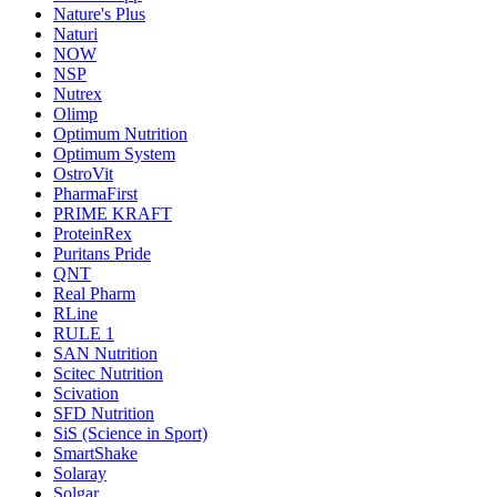
Nature's Plus
Naturi
NOW
NSP
Nutrex
Olimp
Optimum Nutrition
Optimum System
OstroVit
PharmaFirst
PRIME KRAFT
ProteinRex
Puritans Pride
QNT
Real Pharm
RLine
RULE 1
SAN Nutrition
Scitec Nutrition
Scivation
SFD Nutrition
SiS (Science in Sport)
SmartShake
Solaray
Solgar