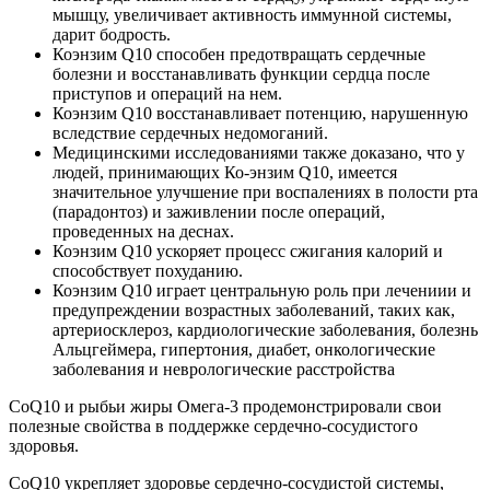
мышцу, увеличивает активность иммунной системы,
дарит бодрость.
Коэнзим Q10 способен предотвращать сердечные
болезни и восстанавливать функции сердца после
приступов и операций на нем.
Коэнзим Q10 восстанавливает потенцию, нарушенную
вследствие сердечных недомоганий.
Медицинскими исследованиями также доказано, что у
людей, принимающих Ко-энзим Q10, имеется
значительное улучшение при воспалениях в полости рта
(парадонтоз) и заживлении после операций,
проведенных на деснах.
Коэнзим Q10 ускоряет процесс сжигания калорий и
способствует похуданию.
Коэнзим Q10 играет центральную роль при лечениии и
предупреждении возрастных заболеваний, таких как,
артериосклероз, кардиологические заболевания, болезнь
Альцгеймера, гипертония, диабет, онкологические
заболевания и неврологические расстройства
CoQ10 и рыбьи жиры Омега-3 продемонстрировали свои
полезные свойства в поддержке сердечно-сосудистого
здоровья.
CoQ10 укрепляет здоровье сердечно-сосудистой системы,