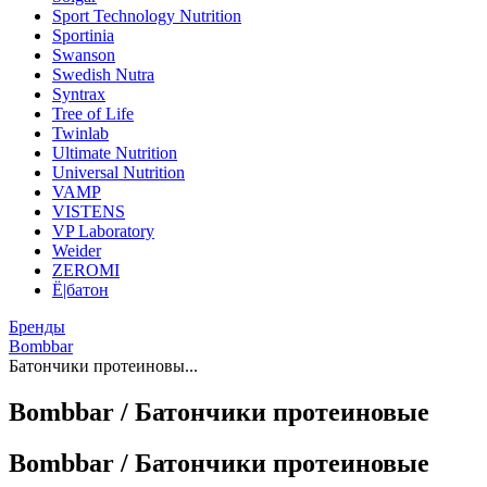
Sport Technology Nutrition
Sportinia
Swanson
Swedish Nutra
Syntrax
Tree of Life
Twinlab
Ultimate Nutrition
Universal Nutrition
VAMP
VISTENS
VP Laboratory
Weider
ZEROMI
Ё|батон
Бренды
Bombbar
Батончики протеиновы...
Bombbar / Батончики протеиновые
Bombbar / Батончики протеиновые