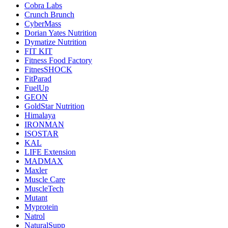
Cobra Labs
Crunch Brunch
CyberMass
Dorian Yates Nutrition
Dymatize Nutrition
FIT KIT
Fitness Food Factory
FitnesSHOCK
FitParad
FuelUp
GEON
GoldStar Nutrition
Himalaya
IRONMAN
ISOSTAR
KAL
LIFE Extension
MADMAX
Maxler
Muscle Care
MuscleTech
Mutant
Myprotein
Natrol
NaturalSupp