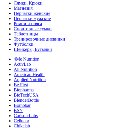
Лямки, Крюки
Магнезия
Перчатки женские
Перчатки мужские
Ремни и пояса
Спортивные сумки
Таблетницы
Тренировочные дневники
Футболки
Шейкеры, Бутылки
4Me Nutrition
ActivLab
All Nutrition
American Health
Applied Nutrition
Be First
Biopharma
BioTechUSA
BlenderBottle
Bombbar
BSN
Carlson Labs
Cellucor
Chikalab