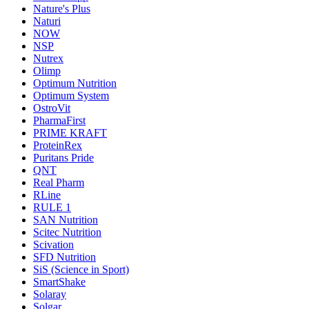
Nature's Plus
Naturi
NOW
NSP
Nutrex
Olimp
Optimum Nutrition
Optimum System
OstroVit
PharmaFirst
PRIME KRAFT
ProteinRex
Puritans Pride
QNT
Real Pharm
RLine
RULE 1
SAN Nutrition
Scitec Nutrition
Scivation
SFD Nutrition
SiS (Science in Sport)
SmartShake
Solaray
Solgar