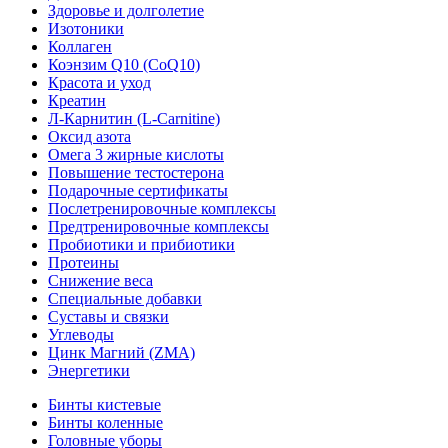
Здоровье и долголетие
Изотоники
Коллаген
Коэнзим Q10 (CoQ10)
Красота и уход
Креатин
Л-Карнитин (L-Сarnitine)
Оксид азота
Омега 3 жирные кислоты
Повышение тестостерона
Подарочные сертификаты
Послетренировочные комплексы
Предтренировочные комплексы
Пробиотики и прибиотики
Протеины
Снижение веса
Специальные добавки
Суставы и связки
Углеводы
Цинк Магний (ZMA)
Энергетики
Бинты кистевые
Бинты коленные
Головные уборы