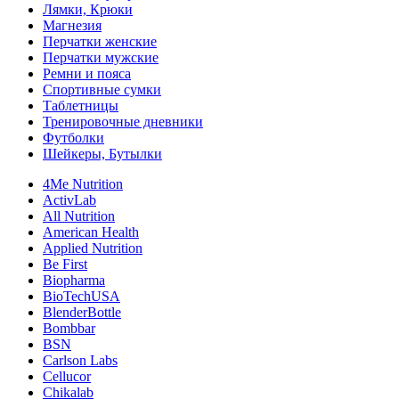
Лямки, Крюки
Магнезия
Перчатки женские
Перчатки мужские
Ремни и пояса
Спортивные сумки
Таблетницы
Тренировочные дневники
Футболки
Шейкеры, Бутылки
4Me Nutrition
ActivLab
All Nutrition
American Health
Applied Nutrition
Be First
Biopharma
BioTechUSA
BlenderBottle
Bombbar
BSN
Carlson Labs
Cellucor
Chikalab