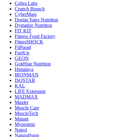
Cobra Labs
Crunch Brunch
CyberMass
Dorian Yates Nutrition
Dymatize Nutrition
FIT KIT
Fitness Food Factory
FitnesSHOCK
FitParad
FuelUp
GEON
GoldStar Nutrition
Himalaya
IRONMAN
ISOSTAR
KAL
LIFE Extension
MADMAX
Maxler
Muscle Care
MuscleTech
Mutant
Myprotein
Natrol
NaturalSupp