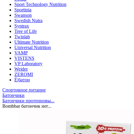
Sport Technology Nutrition
Sportinia
Swanson
Swedish Nutra
Syntrax
Tree of Life
Twinlab
Ultimate Nutrition
Universal Nutrition
VAMP
VISTENS
VP Laboratory
Weider
ZEROMI
Ё|батон
Спортивное питание
Батончики
Батончики протеиновы...
Bombbar батончик нег...