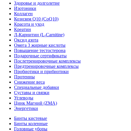
Здоровье и долголетие
Изотоники
Коллаген
Коэнзим Q10 (CoQ10)
Красота и уход
Креатин
Л-Карнитин (L-Сarnitine)
Оксид азота
Омега 3 жирные кислоты
Повышение тестостерона
Подарочные сертификаты
Послетренировочные комплексы
Предтренировочные комплексы
Пробиотики и прибиотики
Протеины
Снижение веса
Специальные добавки
Суставы и связки
Углеводы
Цинк Магний (ZMA)
Энергетики
Бинты кистевые
Бинты коленные
Головные уборы