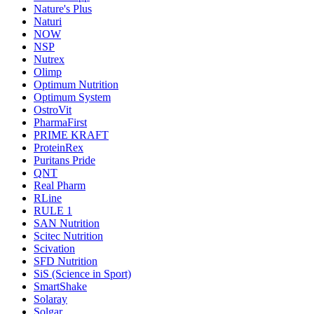
Nature's Plus
Naturi
NOW
NSP
Nutrex
Olimp
Optimum Nutrition
Optimum System
OstroVit
PharmaFirst
PRIME KRAFT
ProteinRex
Puritans Pride
QNT
Real Pharm
RLine
RULE 1
SAN Nutrition
Scitec Nutrition
Scivation
SFD Nutrition
SiS (Science in Sport)
SmartShake
Solaray
Solgar