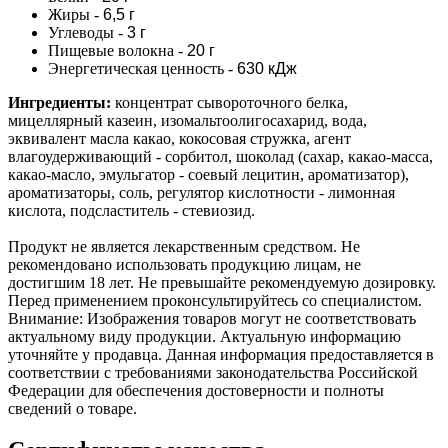
Жиры
-
6,5 г
Углеводы -
3 г
Пищевые волокна -
20 г
Энергетическая ценность -
630 кДж
Ингредиенты:
концентрат сывороточного белка,
мицеллярный казеин, изомальтоолигосахарид, вода,
эквивалент масла какао, кокосовая стружка, агент
влагоудерживающий - сорбитол, шоколад (сахар, какао-масса,
какао-масло, эмульгатор - соевый лецитин, ароматизатор),
ароматизаторы, соль, регулятор кислотности - лимонная
кислота, подсластитель - стевиозид.
Продукт не является лекарственным средством. Не
рекомендовано использовать продукцию лицам, не
достигшим 18 лет. Не превышайте рекомендуемую дозировку.
Перед применением проконсультируйтесь со специалистом.
Внимание: Изображения товаров могут не соответствовать
актуальному виду продукции. Актуальную информацию
уточняйте у продавца. Данная информация предоставляется в
соответствии с требованиями законодательства Российской
Федерации для обеспечения достоверности и полноты
сведений о товаре.