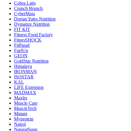
Cobra Labs
Crunch Brunch
CyberMass
Dorian Yates Nutrition
Dymatize Nutrition
FIT KIT
Fitness Food Factory
FitnesSHOCK
FitParad
FuelUp
GEON
GoldStar Nutrition
Himalaya
IRONMAN
ISOSTAR
KAL
LIFE Extension
MADMAX
Maxler
Muscle Care
MuscleTech
Mutant
Myprotein
Natrol
NaturalSupp