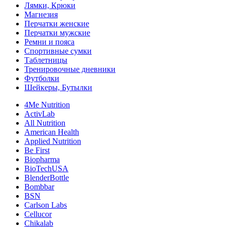
Лямки, Крюки
Магнезия
Перчатки женские
Перчатки мужские
Ремни и пояса
Спортивные сумки
Таблетницы
Тренировочные дневники
Футболки
Шейкеры, Бутылки
4Me Nutrition
ActivLab
All Nutrition
American Health
Applied Nutrition
Be First
Biopharma
BioTechUSA
BlenderBottle
Bombbar
BSN
Carlson Labs
Cellucor
Chikalab