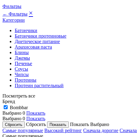
Фильтры
×
← Фильтры
Категории
Батончики
Батончики протеиновые
Диетическое питание
Арахисовая паста
Блины
Джемы
Печенье
Соусы
Чипсы
Протеины
Протеин растительный
Посмотреть все
Бренд
Bombbar
Выбрано
0
Показать
Выбрано
0
Показать
Сбросить
Показать
Выбрано
Самые популярные
Высокий рейтинг
Сначала дорогие
Сначала
Самые популярные