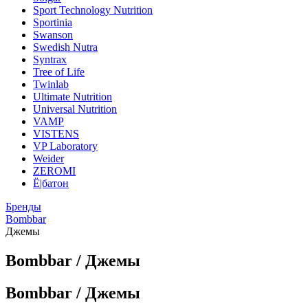
Sport Technology Nutrition
Sportinia
Swanson
Swedish Nutra
Syntrax
Tree of Life
Twinlab
Ultimate Nutrition
Universal Nutrition
VAMP
VISTENS
VP Laboratory
Weider
ZEROMI
Ё|батон
Бренды
Bombbar
Джемы
Bombbar / Джемы
Bombbar / Джемы