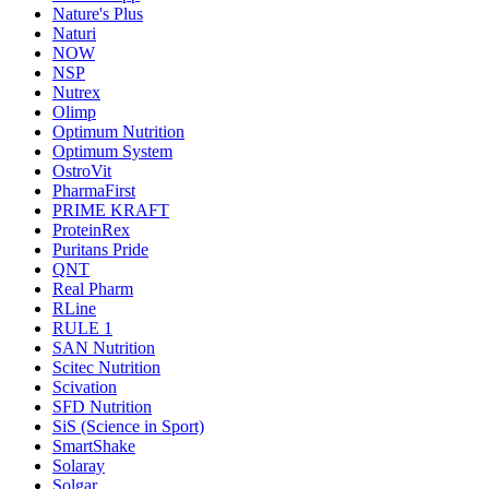
Nature's Plus
Naturi
NOW
NSP
Nutrex
Olimp
Optimum Nutrition
Optimum System
OstroVit
PharmaFirst
PRIME KRAFT
ProteinRex
Puritans Pride
QNT
Real Pharm
RLine
RULE 1
SAN Nutrition
Scitec Nutrition
Scivation
SFD Nutrition
SiS (Science in Sport)
SmartShake
Solaray
Solgar