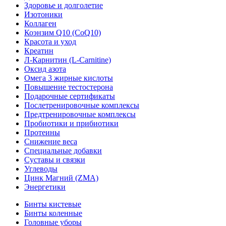
Здоровье и долголетие
Изотоники
Коллаген
Коэнзим Q10 (CoQ10)
Красота и уход
Креатин
Л-Карнитин (L-Сarnitine)
Оксид азота
Омега 3 жирные кислоты
Повышение тестостерона
Подарочные сертификаты
Послетренировочные комплексы
Предтренировочные комплексы
Пробиотики и прибиотики
Протеины
Снижение веса
Специальные добавки
Суставы и связки
Углеводы
Цинк Магний (ZMA)
Энергетики
Бинты кистевые
Бинты коленные
Головные уборы