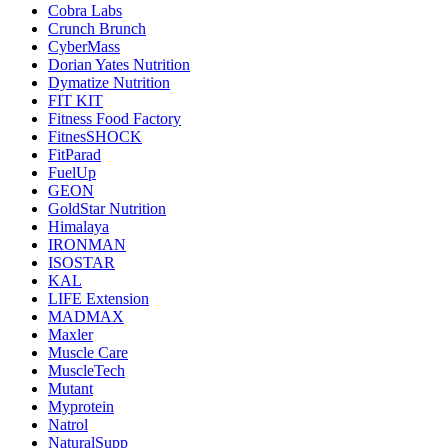
Cobra Labs
Crunch Brunch
CyberMass
Dorian Yates Nutrition
Dymatize Nutrition
FIT KIT
Fitness Food Factory
FitnesSHOCK
FitParad
FuelUp
GEON
GoldStar Nutrition
Himalaya
IRONMAN
ISOSTAR
KAL
LIFE Extension
MADMAX
Maxler
Muscle Care
MuscleTech
Mutant
Myprotein
Natrol
NaturalSupp