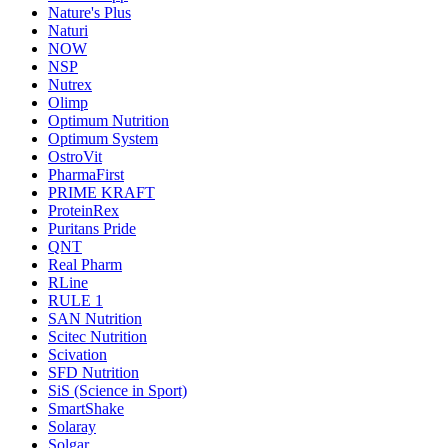
Nature's Plus
Naturi
NOW
NSP
Nutrex
Olimp
Optimum Nutrition
Optimum System
OstroVit
PharmaFirst
PRIME KRAFT
ProteinRex
Puritans Pride
QNT
Real Pharm
RLine
RULE 1
SAN Nutrition
Scitec Nutrition
Scivation
SFD Nutrition
SiS (Science in Sport)
SmartShake
Solaray
Solgar