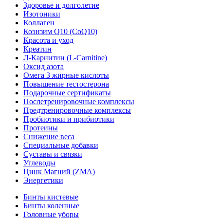
Здоровье и долголетие
Изотоники
Коллаген
Коэнзим Q10 (CoQ10)
Красота и уход
Креатин
Л-Карнитин (L-Сarnitine)
Оксид азота
Омега 3 жирные кислоты
Повышение тестостерона
Подарочные сертификаты
Послетренировочные комплексы
Предтренировочные комплексы
Пробиотики и прибиотики
Протеины
Снижение веса
Специальные добавки
Суставы и связки
Углеводы
Цинк Магний (ZMA)
Энергетики
Бинты кистевые
Бинты коленные
Головные уборы