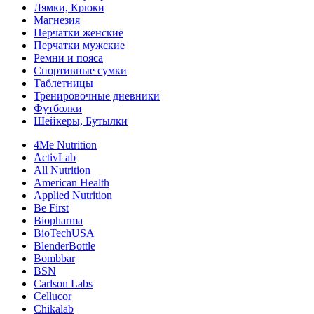
Лямки, Крюки
Магнезия
Перчатки женские
Перчатки мужские
Ремни и пояса
Спортивные сумки
Таблетницы
Тренировочные дневники
Футболки
Шейкеры, Бутылки
4Me Nutrition
ActivLab
All Nutrition
American Health
Applied Nutrition
Be First
Biopharma
BioTechUSA
BlenderBottle
Bombbar
BSN
Carlson Labs
Cellucor
Chikalab