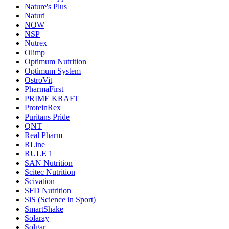
Nature's Plus
Naturi
NOW
NSP
Nutrex
Olimp
Optimum Nutrition
Optimum System
OstroVit
PharmaFirst
PRIME KRAFT
ProteinRex
Puritans Pride
QNT
Real Pharm
RLine
RULE 1
SAN Nutrition
Scitec Nutrition
Scivation
SFD Nutrition
SiS (Science in Sport)
SmartShake
Solaray
Solgar