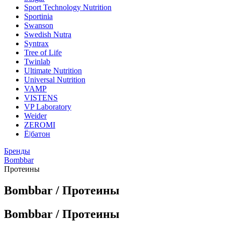
Sport Technology Nutrition
Sportinia
Swanson
Swedish Nutra
Syntrax
Tree of Life
Twinlab
Ultimate Nutrition
Universal Nutrition
VAMP
VISTENS
VP Laboratory
Weider
ZEROMI
Ё|батон
Бренды
Bombbar
Протеины
Bombbar / Протеины
Bombbar / Протеины