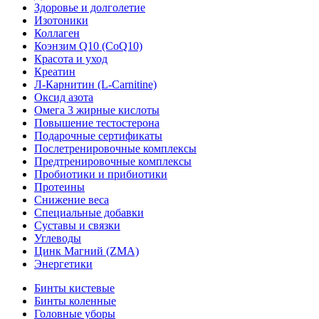
Здоровье и долголетие
Изотоники
Коллаген
Коэнзим Q10 (CoQ10)
Красота и уход
Креатин
Л-Карнитин (L-Сarnitine)
Оксид азота
Омега 3 жирные кислоты
Повышение тестостерона
Подарочные сертификаты
Послетренировочные комплексы
Предтренировочные комплексы
Пробиотики и прибиотики
Протеины
Снижение веса
Специальные добавки
Суставы и связки
Углеводы
Цинк Магний (ZMA)
Энергетики
Бинты кистевые
Бинты коленные
Головные уборы