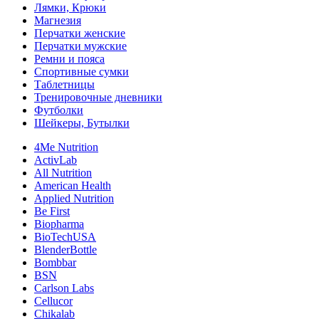
Лямки, Крюки
Магнезия
Перчатки женские
Перчатки мужские
Ремни и пояса
Спортивные сумки
Таблетницы
Тренировочные дневники
Футболки
Шейкеры, Бутылки
4Me Nutrition
ActivLab
All Nutrition
American Health
Applied Nutrition
Be First
Biopharma
BioTechUSA
BlenderBottle
Bombbar
BSN
Carlson Labs
Cellucor
Chikalab