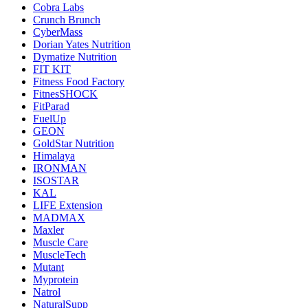
Cobra Labs
Crunch Brunch
CyberMass
Dorian Yates Nutrition
Dymatize Nutrition
FIT KIT
Fitness Food Factory
FitnesSHOCK
FitParad
FuelUp
GEON
GoldStar Nutrition
Himalaya
IRONMAN
ISOSTAR
KAL
LIFE Extension
MADMAX
Maxler
Muscle Care
MuscleTech
Mutant
Myprotein
Natrol
NaturalSupp