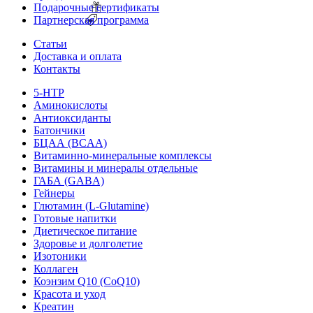
Подарочные сертификаты
Партнерская программа
Статьи
Доставка и оплата
Контакты
5-HTP
Аминокислоты
Антиоксиданты
Батончики
БЦАА (BCAA)
Витаминно-минеральные комплексы
Витамины и минералы отдельные
ГАБА (GABA)
Гейнеры
Глютамин (L-Glutamine)
Готовые напитки
Диетическое питание
Здоровье и долголетие
Изотоники
Коллаген
Коэнзим Q10 (CoQ10)
Красота и уход
Креатин