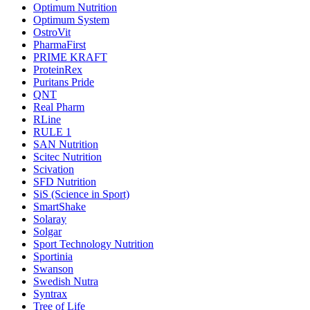
Optimum Nutrition
Optimum System
OstroVit
PharmaFirst
PRIME KRAFT
ProteinRex
Puritans Pride
QNT
Real Pharm
RLine
RULE 1
SAN Nutrition
Scitec Nutrition
Scivation
SFD Nutrition
SiS (Science in Sport)
SmartShake
Solaray
Solgar
Sport Technology Nutrition
Sportinia
Swanson
Swedish Nutra
Syntrax
Tree of Life