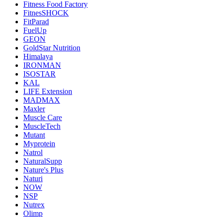
Fitness Food Factory
FitnesSHOCK
FitParad
FuelUp
GEON
GoldStar Nutrition
Himalaya
IRONMAN
ISOSTAR
KAL
LIFE Extension
MADMAX
Maxler
Muscle Care
MuscleTech
Mutant
Myprotein
Natrol
NaturalSupp
Nature's Plus
Naturi
NOW
NSP
Nutrex
Olimp