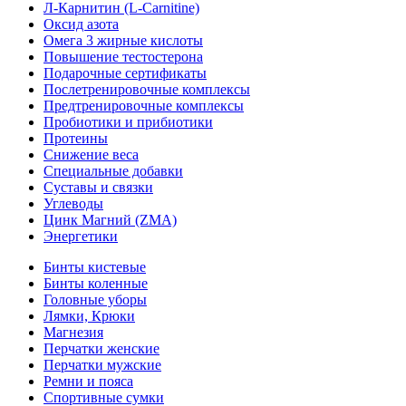
Л-Карнитин (L-Сarnitine)
Оксид азота
Омега 3 жирные кислоты
Повышение тестостерона
Подарочные сертификаты
Послетренировочные комплексы
Предтренировочные комплексы
Пробиотики и прибиотики
Протеины
Снижение веса
Специальные добавки
Суставы и связки
Углеводы
Цинк Магний (ZMA)
Энергетики
Бинты кистевые
Бинты коленные
Головные уборы
Лямки, Крюки
Магнезия
Перчатки женские
Перчатки мужские
Ремни и пояса
Спортивные сумки