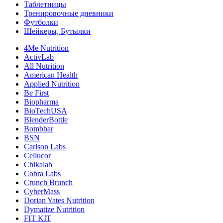
Таблетницы
Тренировочные дневники
Футболки
Шейкеры, Бутылки
4Me Nutrition
ActivLab
All Nutrition
American Health
Applied Nutrition
Be First
Biopharma
BioTechUSA
BlenderBottle
Bombbar
BSN
Carlson Labs
Cellucor
Chikalab
Cobra Labs
Crunch Brunch
CyberMass
Dorian Yates Nutrition
Dymatize Nutrition
FIT KIT