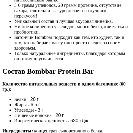
3-6 грамм углеводов, 20 грамм протеина, отсутствие
сахара, глютена и глазури делает его лучшим
перекусом!
Уникальный состав и лучшая вкусовая линейка.
Низкое количество углеводов, много белка, клетчатка и
пребиотики.
Батончик Bombbar подходит как тем, кто худеет, так и
тем, кто набирает массу или просто следит за своим
здоровьем.
Только натуральные ингредиенты, благодаря которым
он отлично усваивается.
Состав Bombbar Protein Bar
Количество питательных веществ в одном батончике (60
гр.):
Белки
-
20 г
Жиры
-
6,5 г
Углеводы -
3 г
Пищевые волокна -
20 г
Энергетическая ценность -
630 кДж
Ингредиенты:
концентрат сывороточного белка,