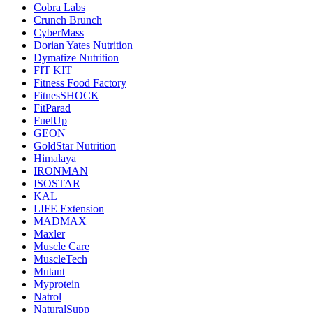
Cobra Labs
Crunch Brunch
CyberMass
Dorian Yates Nutrition
Dymatize Nutrition
FIT KIT
Fitness Food Factory
FitnesSHOCK
FitParad
FuelUp
GEON
GoldStar Nutrition
Himalaya
IRONMAN
ISOSTAR
KAL
LIFE Extension
MADMAX
Maxler
Muscle Care
MuscleTech
Mutant
Myprotein
Natrol
NaturalSupp