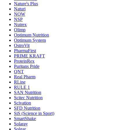
Nature's Plus
Naturi
NOW
NSP
Nutrex
Olimp
Optimum Nutrition
Optimum System
OstroVit
PharmaFirst
PRIME KRAFT
ProteinRex
Puritans Pride
QNT
Real Pharm
RLine
RULE 1
SAN Nutrition
Scitec Nutrition
Scivation
SFD Nutrition
SiS (Science in Sport)
SmartShake
Solaray
Solgar