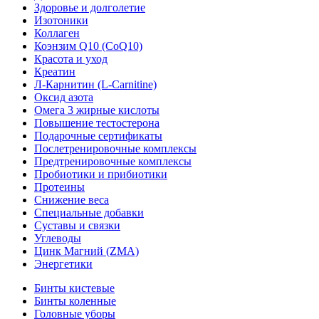
Здоровье и долголетие
Изотоники
Коллаген
Коэнзим Q10 (CoQ10)
Красота и уход
Креатин
Л-Карнитин (L-Сarnitine)
Оксид азота
Омега 3 жирные кислоты
Повышение тестостерона
Подарочные сертификаты
Послетренировочные комплексы
Предтренировочные комплексы
Пробиотики и прибиотики
Протеины
Снижение веса
Специальные добавки
Суставы и связки
Углеводы
Цинк Магний (ZMA)
Энергетики
Бинты кистевые
Бинты коленные
Головные уборы