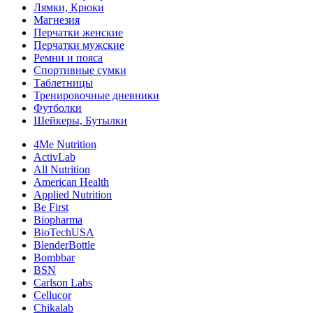
Лямки, Крюки
Магнезия
Перчатки женские
Перчатки мужские
Ремни и пояса
Спортивные сумки
Таблетницы
Тренировочные дневники
Футболки
Шейкеры, Бутылки
4Me Nutrition
ActivLab
All Nutrition
American Health
Applied Nutrition
Be First
Biopharma
BioTechUSA
BlenderBottle
Bombbar
BSN
Carlson Labs
Cellucor
Chikalab