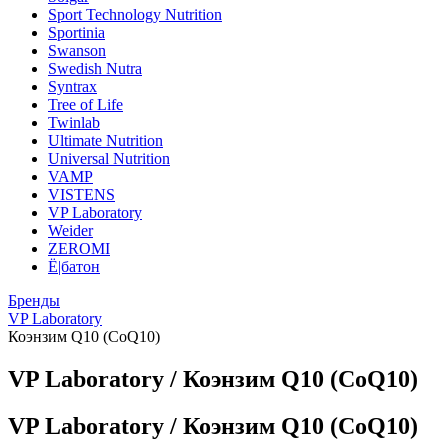
Sport Technology Nutrition
Sportinia
Swanson
Swedish Nutra
Syntrax
Tree of Life
Twinlab
Ultimate Nutrition
Universal Nutrition
VAMP
VISTENS
VP Laboratory
Weider
ZEROMI
Ё|батон
Бренды
VP Laboratory
Коэнзим Q10 (CoQ10)
VP Laboratory / Коэнзим Q10 (CoQ10)
VP Laboratory / Коэнзим Q10 (CoQ10)