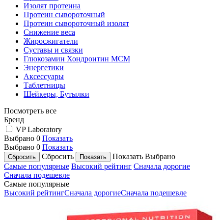
Изолят протеина
Протеин сывороточный
Протеин сывороточный изолят
Снижение веса
Жиросжигатели
Суставы и связки
Глюкозамин Хондроитин МСМ
Энергетики
Аксессуары
Таблетницы
Шейкеры, Бутылки
Посмотреть все
Бренд
VP Laboratory
Выбрано
0
Показать
Выбрано
0
Показать
Сбросить
Показать
Выбрано
Самые популярные
Высокий рейтинг
Сначала дорогие
Сначала подешевле
Самые популярные
Высокий рейтинг
Сначала дорогие
Сначала подешевле