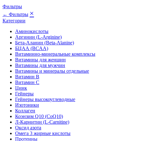
Фильтры
×
← Фильтры
Категории
Аминокислоты
Аргинин (L-Arginine)
Бета-Аланин (Beta-Alanine)
БЦАА (BCAA)
Витаминно-минеральные комплексы
Витамины для женщин
Витамины для мужчин
Витамины и минералы отдельные
Витамин B
Витамин C
Цинк
Гейнеры
Гейнеры высокоуглеводные
Изотоники
Коллаген
Коэнзим Q10 (CoQ10)
Л-Карнитин (L-Сarnitine)
Оксид азота
Омега 3 жирные кислоты
Протеины